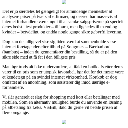
Det er jo særdeles let gængeligt for almindelige mennesker at
analysere priser på tværs af e-firmaer, og derved har massevis af
internet forhandlere været nødt til at sænke salgspriserne på specielt
deres bedst i test produkter – til børn, men ligeledes til mænd og
kvinder – betydeligt, og endda nogle gange sikre gebyrfri levering.
Dog kan det alligevel vise sig tiden værd at sammenholde visse
internet foretagender efter tilbud på Songmics – Bærbarbord
(bambus) – inden du gennemfører din bestilling, så du er på den
sikre side med at få fat i den billigste pris.
Man bør trods alt ikke undervurdere, at ifald en butik afsætter deres
varer til en pris som er utopisk favorabel, bør det for det meste være
et kendetegn på en svindel internet virksomhed. Kortkøb er dog
omfattet af en anordning, som assisterer dig imod uærlige e-
forhandlere.
Vi slår generelt et slag for shopping med kort eller betalinger med
mobilen. Som en alternativ mulighed burde du anvende en løsning
på afbetaling fra f.eks. ViaBill, ifald du gerne vil betale prisen af
flere omgange.