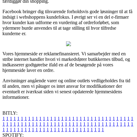
færdiggør din shopping.
Facebook bringer dig tilsvarende forholdsvis gode løsninger til at få
indsigt i webshoppens kundefokus. I øvrigt ser vi en del e-firmaer
hvor kunder kan udforme en vurdering af ordreforløbet, som
ydermere burde anvendes til at tage stilling til hvor tilfredse
kunderne er.
Vores hjemmeside er reklamefinansieret. Vi samarbejder med en
stribe internet handler hvori vi markedsfører butikkernes tilbud, og
indkasserer godtgørelse ifald en af de besøgende på vores
hjemmeside laver en ordre.
Anvisninger angående varer og online outlets vedligeholdes fra tid
til anden, men vi påtager os intet ansvar for modifikationer der
eventuelt er iværksat siden vi senest opdaterede hjemmesidens
informationer.
BITLY:
1
1
1
1
1
1
1
1
1
1
1
1
1
1
1
1
1
1
1
1
1
1
1
1
1
1
1
1
1
1
1
1
1
1
1
1
1
1
1
1
1
1
1
1
1
1
1
1
1
1
1
1
1
1
1
1
1
1
1
1
1
1
1
1
1
1
1
1
1
1
1
1
1
1
1
1
1
1
1
1
1
1
1
1
1
1
1
1
1
1
1
1
1
1
1
1
1
1
1
1
SPOTIFY: