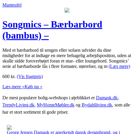
Manteufel
Songmics – Bærbarbord
(bambus) –
Med et bærbarbord til sengen eller sofaen udvider du dine
muligheder for at indtage en mere behagelig arbejdsposition, uden at
skulle sidde foroverbøjet foran et stue- eller loungebord. Songmics’
serie af bærbarborde fås i flere formater, størrelser, og m
(Læs mere)
600
kr.
(Vis fragtpris)
Læs mere »
Køb nu »
De mest populære bolig-webshops i øjeblikket er
Damask.dk
,
TrendyLiving.dk
,
MyHomeMøbler.dk
og
Bydahlliving.dk
, som alle
har et stort sortiment til gode priser.
Georg Jensen Damask er anerkendt dansk designbrand, og i