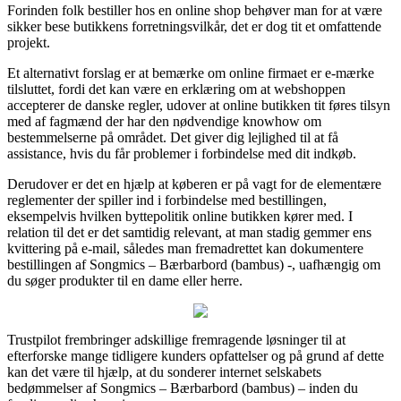
Forinden folk bestiller hos en online shop behøver man for at være
sikker bese butikkens forretningsvilkår, det er dog tit et omfattende
projekt.
Et alternativt forslag er at bemærke om online firmaet er e-mærke
tilsluttet, fordi det kan være en erklæring om at webshoppen
accepterer de danske regler, udover at online butikken tit føres tilsyn
med af fagmænd der har den nødvendige knowhow om
bestemmelserne på området. Det giver dig lejlighed til at få
assistance, hvis du får problemer i forbindelse med dit indkøb.
Derudover er det en hjælp at køberen er på vagt for de elementære
reglementer der spiller ind i forbindelse med bestillingen,
eksempelvis hvilken byttepolitik online butikken kører med. I
relation til det er det samtidig relevant, at man stadig gemmer ens
kvittering på e-mail, således man fremadrettet kan dokumentere
bestillingen af Songmics – Bærbarbord (bambus) -, uafhængig om
du søger produkter til en dame eller herre.
Trustpilot frembringer adskillige fremragende løsninger til at
efterforske mange tidligere kunders opfattelser og på grund af dette
kan det være til hjælp, at du sonderer internet selskabets
bedømmelser af Songmics – Bærbarbord (bambus) – inden du