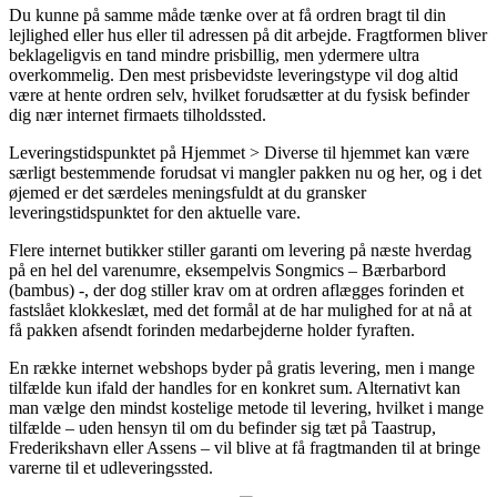
Du kunne på samme måde tænke over at få ordren bragt til din
lejlighed eller hus eller til adressen på dit arbejde. Fragtformen bliver
beklageligvis en tand mindre prisbillig, men ydermere ultra
overkommelig. Den mest prisbevidste leveringstype vil dog altid
være at hente ordren selv, hvilket forudsætter at du fysisk befinder
dig nær internet firmaets tilholdssted.
Leveringstidspunktet på Hjemmet > Diverse til hjemmet kan være
særligt bestemmende forudsat vi mangler pakken nu og her, og i det
øjemed er det særdeles meningsfuldt at du gransker
leveringstidspunktet for den aktuelle vare.
Flere internet butikker stiller garanti om levering på næste hverdag
på en hel del varenumre, eksempelvis Songmics – Bærbarbord
(bambus) -, der dog stiller krav om at ordren aflægges forinden et
fastslået klokkeslæt, med det formål at de har mulighed for at nå at
få pakken afsendt forinden medarbejderne holder fyraften.
En række internet webshops byder på gratis levering, men i mange
tilfælde kun ifald der handles for en konkret sum. Alternativt kan
man vælge den mindst kostelige metode til levering, hvilket i mange
tilfælde – uden hensyn til om du befinder sig tæt på Taastrup,
Frederikshavn eller Assens – vil blive at få fragtmanden til at bringe
varerne til et udleveringssted.