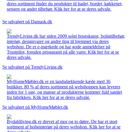
deres sortiment finder du produkter til badet, bordet, køkkenet,
sengen og andet tilbehør. Klik her for at se deres udvalg.
Se udvalget på Damask.dk
TrendyLiving.dk har siden 2009 solgt brugskunst, boligtilbehør,
interiør, designvarer og andre ting til hjemmet via deres
webshop. De er e-mærkede og har gode anmeldelser på
Trustpilot, foruden prisgaranti på alle varer. Klik her for at se
deres udvalg.
Se udvalget på TrendyLiving.dk
MyHomeMøbler.dk er en landsdækkende kæde med 36
butikker. 80 % af deres sortiment på webshoppen kan leveres
inden for 1 uge, og mange af produkterne kommer fuld samlet
fra fabrikken. Klik her for at se deres udvalg.
Se udvalget på MyHomeMøbler.dk
Bydahlliving.dk er drevet af mor og to døtre. De har et stort
sortiment af boliginteriør på deres webshop. Klik her for at se