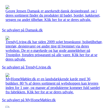
Georg Jensen Damask er anerkendt dansk designbrand, og i
deres sortiment finder du produkter til badet, bordet, køkkenet,
sengen og andet tilbehør. Klik her for at se deres udvalg.
Se udvalget på Damask.dk
TrendyLiving.dk har siden 2009 solgt brugskunst, boligtilbehør,
interiør, designvarer og andre ting til hjemmet via deres
webshop. De er e-mærkede og har gode anmeldelser på
Trustpilot, foruden prisgaranti på alle varer. Klik her for at se
deres udvalg.
Se udvalget på TrendyLiving.dk
MyHomeMøbler.dk er en landsdækkende kæde med 36
butikker. 80 % af deres sortiment på webshoppen kan leveres
inden for 1 uge, og mange af produkterne kommer fuld samlet
fra fabrikken. Klik her for at se deres udvalg.
Se udvalget på MyHomeMøbler.dk