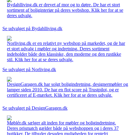
Bydahlliving.dk er drevet af mor og to døtre. De har et stort
sortiment af boliginteriør på deres webshop. Klik her for at se
deres udvalg.
Se udvalget på Bydahlliving.dk
Norliving.dk er en relativt ny webshop på markedet, og de har
et stort udvalg i møbler og indretning. Deres sortiment
indeholder både den klassiske, den moderne og den rustikke
stil. Klik her for at se deres udvalg.
Se udvalget på Norliving.dk
DesignGaragen.dk har solgt boligindretning, designermøbler og
lamper siden 2010. De har en flot score på Trustpilot, og er
certificeret af E-mærket. Klik her for at se deres udvalg.
Se udvalget på DesignGaragen.dk
Møblér.dk sælger alt inden for møbler og boligindretning.
Deres prismatch gælder både på webshoppen og i deres 37
butikker. De tilbyder desuden muligheden for rentefri