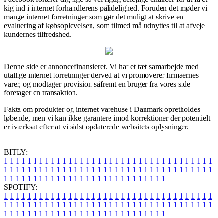
kig ind i internet forhandlerens pålidelighed. Foruden det møder vi
mange internet forretninger som gør det muligt at skrive en
evaluering af købsoplevelsen, som tilmed må udnyttes til at afveje
kundernes tilfredshed.
Denne side er annoncefinansieret. Vi har et tæt samarbejde med
utallige internet forretninger derved at vi promoverer firmaernes
varer, og modtager provision såfremt en bruger fra vores side
foretager en transaktion.
Fakta om produkter og internet varehuse i Danmark opretholdes
løbende, men vi kan ikke garantere imod korrektioner der potentielt
er iværksat efter at vi sidst opdaterede websitets oplysninger.
BITLY:
1
1
1
1
1
1
1
1
1
1
1
1
1
1
1
1
1
1
1
1
1
1
1
1
1
1
1
1
1
1
1
1
1
1
1
1
1
1
1
1
1
1
1
1
1
1
1
1
1
1
1
1
1
1
1
1
1
1
1
1
1
1
1
1
1
1
1
1
1
1
1
1
1
1
1
1
1
1
1
1
1
1
1
1
1
1
1
1
1
1
1
1
1
1
1
1
1
1
1
1
SPOTIFY:
1
1
1
1
1
1
1
1
1
1
1
1
1
1
1
1
1
1
1
1
1
1
1
1
1
1
1
1
1
1
1
1
1
1
1
1
1
1
1
1
1
1
1
1
1
1
1
1
1
1
1
1
1
1
1
1
1
1
1
1
1
1
1
1
1
1
1
1
1
1
1
1
1
1
1
1
1
1
1
1
1
1
1
1
1
1
1
1
1
1
1
1
1
1
1
1
1
1
1
1