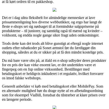
at få kørt ordren til en pakkeshop.
Det er i dag ultra fleksibelt for almindelige mennesker at lave
prissammenligning hos diverse webbutikker, og ergo har langt de
fleste e-shops set sig nødsaget til at formindske salgspriserne på
produkterne – til juniorer, og samtidig også til mænd og kvinder –
voldsomt, og endda nogle gange sikre fragt uden omkostninger.
Trods dette kan det trods alt blive gunstigt at eftergå nogle internet
outlets efter rabatkoder på Sonet armstol før du færdiggør din
shopping, således at du er sikker på at få den mindst kostelige pris.
Du må bare være obs på, at ifald en e-shop udbyder deres produkter
for en pris der kan virke enormt lav, er det undertiden være et
fingerpeg om en fup online virksomhed. Bestillinger med
betalingskort er heldigvis inkluderet i et regulativ, hvilket forsvarer
os imod falske webshops.
Generelt anbefaler vi køb med betalingskort eller MobilePay. Som
en alternativ mulighed bør du drage nytte af en afbetalingsordning
som for eksempel ViaBill, forudsat du tilstræber at klare prisen over
en længere periode.