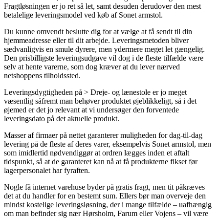
Fragtløsningen er jo ret så let, samt desuden derudover den mest
betalelige leveringsmodel ved køb af Sonet armstol.
Du kunne omvendt beslutte dig for at vælge at få sendt til din
hjemmeadresse eller til dit arbejde. Leveringsmetoden bliver
sædvanligvis en smule dyrere, men ydermere meget let gængelig.
Den prisbilligste leveringsudgave vil dog i de fleste tilfælde være
selv at hente varerne, som dog kræver at du lever nærved
netshoppens tilholdssted.
Leveringsdygtigheden på > Dreje- og lænestole er jo meget
væsentlig såfremt man behøver produktet øjeblikkeligt, så i det
øjemed er det jo relevant at vi undersøger den forventede
leveringsdato på det aktuelle produkt.
Masser af firmaer på nettet garanterer muligheden for dag-til-dag
levering på de fleste af deres varer, eksempelvis Sonet armstol, men
som imidlertid nødvendiggør at ordren lægges inden et aftalt
tidspunkt, så at de garanteret kan nå at få produkterne fikset før
lagerpersonalet har fyraften.
Nogle få internet varehuse byder på gratis fragt, men tit påkræves
det at du handler for en bestemt sum. Ellers bør man overveje den
mindst kostelige leveringsløsning, der i mange tilfælde – uafhængig
om man befinder sig nær Hørsholm, Farum eller Vojens – vil være