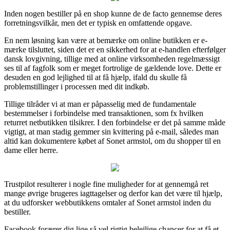
Inden nogen bestiller på en shop kunne de de facto gennemse deres
forretningsvilkår, men det er typisk en omfattende opgave.
En nem løsning kan være at bemærke om online butikken er e-
mærke tilsluttet, siden det er en sikkerhed for at e-handlen efterfølger
dansk lovgivning, tillige med at online virksomheden regelmæssigt
ses til af fagfolk som er meget fortrolige de gældende love. Dette er
desuden en god lejlighed til at få hjælp, ifald du skulle få
problemstillinger i processen med dit indkøb.
Tillige tilråder vi at man er påpasselig med de fundamentale
bestemmelser i forbindelse med transaktionen, som fx hvilken
returret netbutikken tilsikrer. I den forbindelse er det på samme måde
vigtigt, at man stadig gemmer sin kvittering på e-mail, således man
altid kan dokumentere købet af Sonet armstol, om du shopper til en
dame eller herre.
Trustpilot resulterer i nogle fine muligheder for at gennemgå ret
mange øvrige brugeres iagttagelser og derfor kan det være til hjælp,
at du udforsker webbutikkens omtaler af Sonet armstol inden du
bestiller.
Facebook forærer dig lige så vel rigtig belejlige chancer for at få et