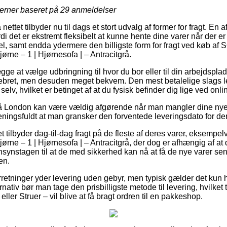
jerner baseret på
29
anmeldelser
ettet tilbyder nu til dags et stort udvalg af former for fragt. En 
ordi det er ekstremt fleksibelt at kunne hente dine varer når der 
el, samt endda ydermere den billigste form for fragt ved køb af
rne – 1 | Hjørnesofa | – Antracitgrå.
gge at vælge udbringning til hvor du bor eller til din arbejdspla
ebret, men desuden meget bekvem. Den mest betalelige slags lev
selv, hvilket er betinget af at du fysisk befinder dig lige ved o
 London kan være vældig afgørende når man mangler dine nye 
eningsfuldt at man gransker den forventede leveringsdato for de
t tilbyder dag-til-dag fragt på de fleste af deres varer, eksempe
rne – 1 | Hjørnesofa | – Antracitgrå, der dog er afhængig af at d
nsynstagen til at de med sikkerhed kan nå at få de nye varer sen
en.
rretninger yder levering uden gebyr, men typisk gælder det kun hv
rnativ bør man tage den prisbilligste metode til levering, hvilke
ller Struer – vil blive at få bragt ordren til en pakkeshop.