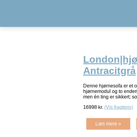
London|hjør
Antracitgrå
Denne hjørnesofa er et o
hjørnemodul og to endem
men én ting er sikkert; s
16998
kr.
(Vis fragtpris)
Læs mere »