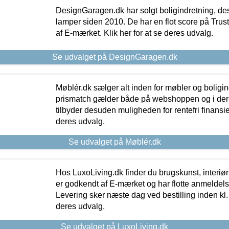
DesignGaragen.dk har solgt boligindretning, d
lamper siden 2010. De har en flot score på Trustpi
af E-mærket. Klik her for at se deres udvalg.
Se udvalget på DesignGaragen.dk
Møblér.dk sælger alt inden for møbler og boligi
prismatch gælder både på webshoppen og i dere
tilbyder desuden muligheden for rentefri finansier
deres udvalg.
Se udvalget på Møblér.dk
Hos LuxoLiving.dk finder du brugskunst, interiør
er godkendt af E-mærket og har flotte anmeldelse
Levering sker næste dag ved bestilling inden kl. 1
deres udvalg.
Se udvalget på LuxoLiving.dk