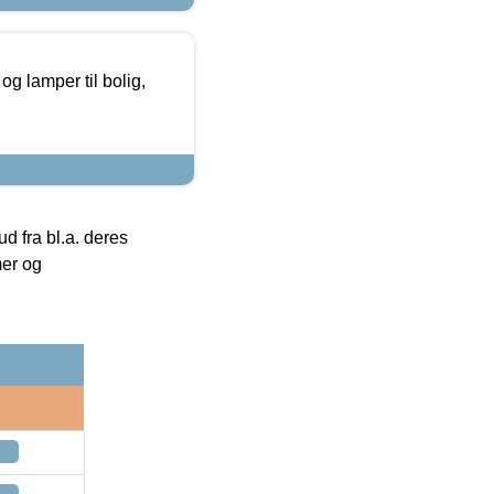
g lamper til bolig,
 fra bl.a. deres
mer og