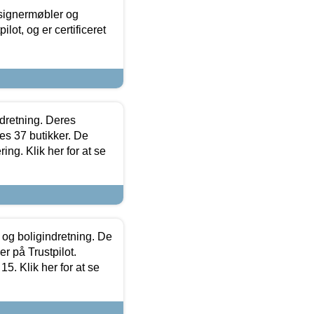
esignermøbler og
lot, og er certificeret
ndretning. Deres
s 37 butikker. De
ing. Klik her for at se
 og boligindretning. De
r på Trustpilot.
5. Klik her for at se