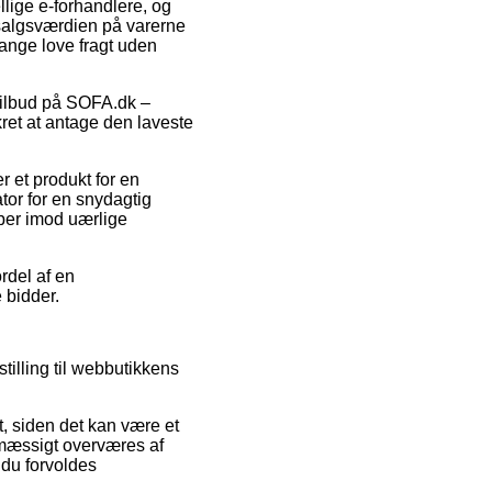
llige e-forhandlere, og
 salgsværdien på varerne
gange love fragt uden
r tilbud på SOFA.dk –
kret at antage den laveste
r et produkt for en
tor for en snydagtig
øber imod uærlige
rdel af en
e bidder.
tilling til webbutikkens
 siden det kan være et
elmæssigt overværes af
 du forvoldes