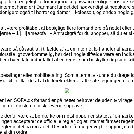
rigtig let gængeligt for forbrugerne at prissammenligne hos forske
 internet handler i Danmark fundet det nødvendigt at nedskære
yderligere også til herrer og damer – kolossalt, og endda nogle 
alt være profitabelt at besigtige flere forhandlere på nettet efte
rne – 1 | Hjørnesofa | – Antracitgrå før du shopper, så du er si
re så påvagt, at i tilfælde af at en internet forhandler afhænde
forståeligt overkommelig, bør det i nogle tilfælde være en indika
t er i hvert fald indbefattet af en regel, som beskytter dig som k
tbetalinger eller mobilbetaling. Som alternativ kunne du drage fo
ViaBill, i tilfælde af at du foretrækker at afbetale regningen i fler
r i en SOFA.dk forhandler på nettet behøver de uden tvivl tage s
r for det meste en tidskrævende opgave.
 derfor være at bemærke om netshoppen er støttet af e-mærket,
ningen accepterer de officielle regler, og at internet firmaet reg
reglementet på området. Desuden får du genvej til support, ifald
 af din ordre.