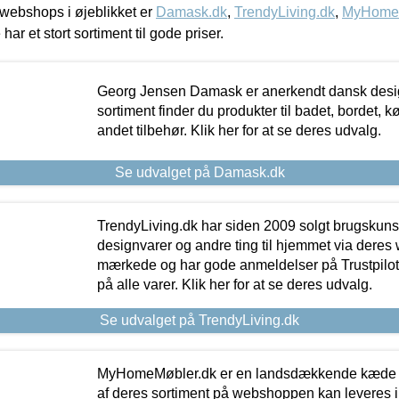
webshops i øjeblikket er
Damask.dk
,
TrendyLiving.dk
,
MyHomeM
 har et stort sortiment til gode priser.
Georg Jensen Damask er anerkendt dansk desig
sortiment finder du produkter til badet, bordet, 
andet tilbehør. Klik her for at se deres udvalg.
Se udvalget på Damask.dk
TrendyLiving.dk har siden 2009 solgt brugskunst, 
designvarer og andre ting til hjemmet via deres
mærkede og har gode anmeldelser på Trustpilot,
på alle varer. Klik her for at se deres udvalg.
Se udvalget på TrendyLiving.dk
MyHomeMøbler.dk er en landsdækkende kæde m
af deres sortiment på webshoppen kan leveres i