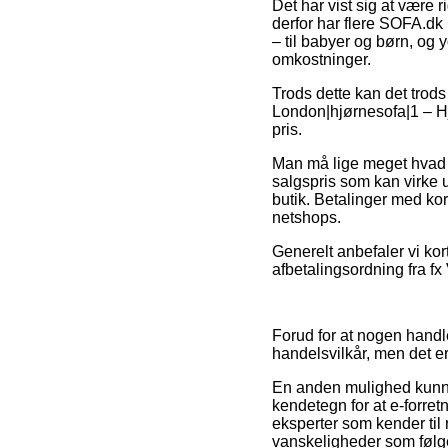
Det har vist sig at være 
derfor har flere SOFA.dk
– til babyer og børn, og 
omkostninger.
Trods dette kan det trods 
London|hjørnesofa|1 – Hjø
pris.
Man må lige meget hvad væ
salgspris som kan virke u
butik. Betalinger med kor
netshops.
Generelt anbefaler vi kor
afbetalingsordning fra fx 
Forud for at nogen handle
handelsvilkår, men det e
En anden mulighed kunne
kendetegn for at e-forret
eksperter som kender til 
vanskeligheder som følge