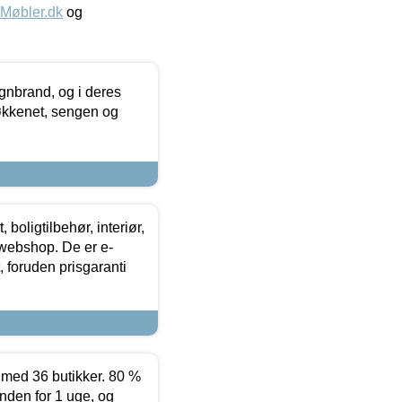
øbler.dk
og
nbrand, og i deres
køkkenet, sengen og
boligtilbehør, interiør,
 webshop. De er e-
 foruden prisgaranti
ed 36 butikker. 80 %
nden for 1 uge, og