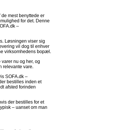
af de mest benyttede er
er mulighed for det. Denne
 SOFA.dk –
ds. Løsningen viser sig
ering vil dog til enhver
nline virksomhedens bopæl.
varer nu og her, og
n relevante vare.
lvis SOFA.dk –
er bestilles inden et
dt afsted forinden
is der bestilles for et
t typisk – uanset om man