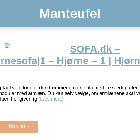
Manteufel
SOFA.dk –
nesofa|1 – Hjørne – 1 | Hjørn
plagt valg for dig, der drømmer om en sofa med tre sædepuder. 
oduler med armlæn. Du kan selv vælge, om armlænene skal væ
ofaen her giver rig
(Læs mere)
Køb nu »