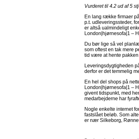
Vurderet til
4.2
ud af 5 st
En lang række firmaer på n
p.t. udleveringssteder, f
er altså ualmindeligt enk
London|hjørnesofa|1 – Hjø
Du bør lige så vel planlæ
som oftest en tak mere p
tid være at hente pakken 
Leveringsdygtigheden på
derfor er det temmelig m
En hel del shops på nette
London|hjørnesofa|1 – Hjø
givent tidspunkt, med he
medarbejderne har fyraft
Nogle enkelte internet fo
fastslået beløb. Som alte
er nær Silkeborg, Rønne e