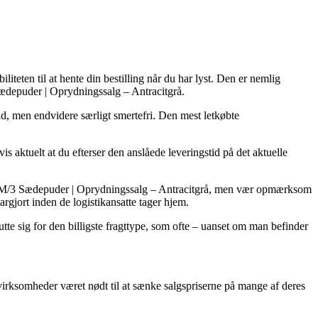
iteten til at hente din bestilling når du har lyst. Den er nemlig
ædepuder | Oprydningssalg – Antracitgrå.
uld, men endvidere særligt smertefri. Den mest letkøbte
 aktuelt at du efterser den anslåede leveringstid på det aktuelle
fa M/3 Sædepuder | Oprydningssalg – Antracitgrå, men vær opmærksom
argjort inden de logistikansatte tager hjem.
tte sig for den billigste fragttype, som ofte – uanset om man befinder
 virksomheder været nødt til at sænke salgspriserne på mange af deres