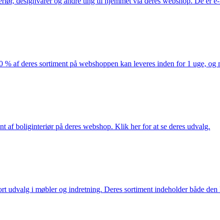
eriør, designvarer og andre ting til hjemmet via deres webshop. De er 
af deres sortiment på webshoppen kan leveres inden for 1 uge, og ma
nt af boliginteriør på deres webshop. Klik her for at se deres udvalg.
rt udvalg i møbler og indretning. Deres sortiment indeholder både den k