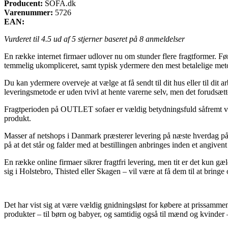
Producent:
SOFA.dk
Varenummer:
5726
EAN:
Vurderet til
4.5
ud af 5 stjerner baseret på
8
anmeldelser
En række internet firmaer udlover nu om stunder flere fragtformer. Førs
temmelig ukompliceret, samt typisk ydermere den mest betalelige me
Du kan ydermere overveje at vælge at få sendt til dit hus eller til di
leveringsmetode er uden tvivl at hente varerne selv, men det forudsætte
Fragtperioden på OUTLET sofaer er vældig betydningsfuld såfremt vi abs
produkt.
Masser af netshops i Danmark præsterer levering på næste hverdag 
på at det står og falder med at bestillingen anbringes inden et angivent
En række online firmaer sikrer fragtfri levering, men tit er det kun g
sig i Holstebro, Thisted eller Skagen – vil være at få dem til at bringe
Det har vist sig at være vældig gnidningsløst for købere at prissammen
produkter – til børn og babyer, og samtidig også til mænd og kvinder 