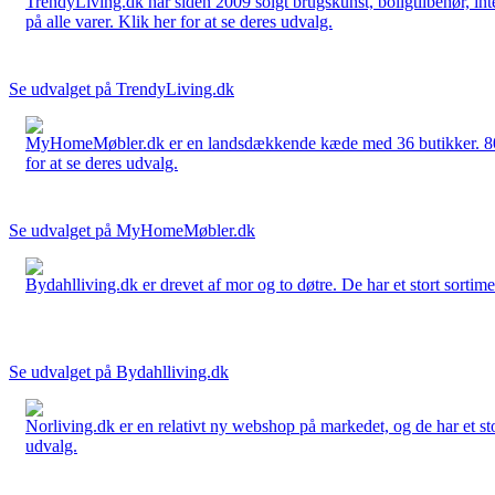
TrendyLiving.dk har siden 2009 solgt brugskunst, boligtilbehør, int
på alle varer. Klik her for at se deres udvalg.
Se udvalget på TrendyLiving.dk
MyHomeMøbler.dk er en landsdækkende kæde med 36 butikker. 80 % 
for at se deres udvalg.
Se udvalget på MyHomeMøbler.dk
Bydahlliving.dk er drevet af mor og to døtre. De har et stort sortime
Se udvalget på Bydahlliving.dk
Norliving.dk er en relativt ny webshop på markedet, og de har et sto
udvalg.