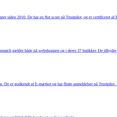
 siden 2010. De har en flot score på Trustpilot, og er certificeret af 
smatch gælder både på webshoppen og i deres 37 butikker. De tilbyder d
. De er godkendt af E-mærket og har flotte anmeldelser på Trustpilot. L