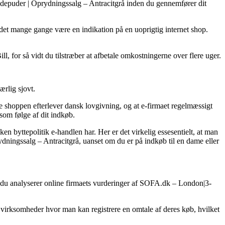
Sædepuder | Oprydningssalg – Antracitgrå inden du gennemfører dit
er det mange gange være en indikation på en uoprigtig internet shop.
 for så vidt du tilstræber at afbetale omkostningerne over flere uger.
ærlig sjovt.
ne shoppen efterlever dansk lovgivning, og at e-firmaet regelmæssigt
 som følge af dit indkøb.
 byttepolitik e-handlen har. Her er det virkelig essesentielt, at man
ningssalg – Antracitgrå, uanset om du er på indkøb til en dame eller
 at du analyserer online firmaets vurderinger af SOFA.dk – London|3-
et virksomheder hvor man kan registrere en omtale af deres køb, hvilket