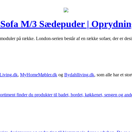
Sofa M/3 Sædepuder | Oprydning
 moduler på række. London-serien består af en række sofaer, der er des
Living.dk
,
MyHomeMøbler.dk
og
Bydahlliving.dk
, som alle har et stor
iment finder du produkter til badet, bordet, køkkenet, sengen og andet 