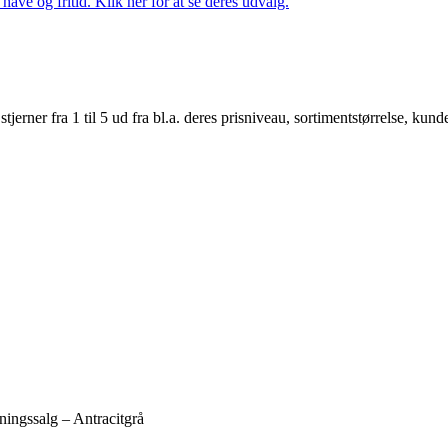
ave og fritid. Klik her for at se deres udvalg.
er fra 1 til 5 ud fra bl.a. deres prisniveau, sortimentstørrelse, kunde
ngssalg – Antracitgrå