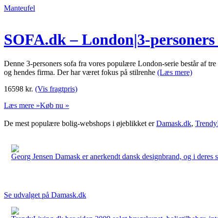
Manteufel
SOFA.dk – London|3-personers 
Denne 3-personers sofa fra vores populære London-serie består af tre
og hendes firma. Der har været fokus på stilrenhe
(Læs mere)
16598
kr.
(Vis fragtpris)
Læs mere »
Køb nu »
De mest populære bolig-webshops i øjeblikket er
Damask.dk
,
Trendy
Georg Jensen Damask er anerkendt dansk designbrand, og i deres sort
Se udvalget på Damask.dk