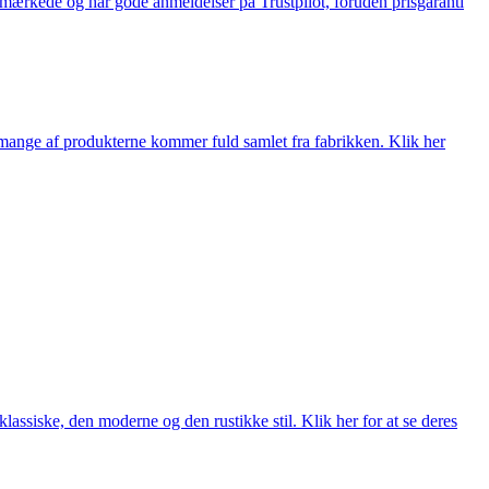
e-mærkede og har gode anmeldelser på Trustpilot, foruden prisgaranti
nge af produkterne kommer fuld samlet fra fabrikken. Klik her
lassiske, den moderne og den rustikke stil. Klik her for at se deres