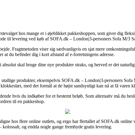
tevalget hos mange er i øjeblikket pakkeshoppen, som giver dig fleksibil
tode til levering ved køb af SOFA.dk – London|3-personers Sofa M/3 S
t arbejde. Fragtmetoden viser sig sædvanligvis en sjat mere omkostningsf
r at du befinder dig i kort afstand af e-forretningens adresse.
olut skal bruge dine nye produkter straks, og herved er det naturligvis
på utallige produkter, eksempelvis SOFA.dk – London|3-personers So
 klokkeslæt, med det formål at de højst sandsynligt kan nå at få varen kl
ældende hvis du indkøber for et bestemt beløb. Som alternativ må du beslu
 ordren til en pakkeshop.
ligne hos flere online outlets, og ergo har flertallet af SOFA.dk online
– kolossalt, og endda nogle gange frembyde gratis levering.