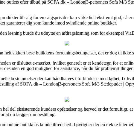
 online outlets efter tilbud på SOFA.dk – London|3-personers Sofa M/3 
produkter til salg for en salgspris der kan virke helt ekstremt god, så 
ket garanterer dig som kunde imod svindlende online butikker.
den løsning burde du udnytte en afdragsløsning som for eksempel ViaBill,
elt sikkert bese butikkens forretningsbetingelser, det er dog tit ikke s
den er tilsluttet e-mærket, hvilket generelt er et kendetegn for at onli
e er desuden en god mulighed for assistance, når du får problemstillinger
uelle bestemmelser der kan håndhæves i forbindelse med købet, fx hvilken
bestilling af SOFA.dk – London|3-personers Sofa M/3 Sædepuder | Opryd
 en hel del eksisterende kunders opfattelser og herved er det fornuftigt,
r at du lægger din bestilling.
dé om online butikkens kundetilfredshed. I øvrigt er der en række intern