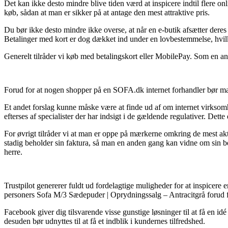
Det kan ikke desto mindre blive tiden værd at inspicere indtil flere
køb, sådan at man er sikker på at antage den mest attraktive pris.
Du bør ikke desto mindre ikke overse, at når en e-butik afsætter deres 
Betalinger med kort er dog dækket ind under en lovbestemmelse, hvil
Generelt tilråder vi køb med betalingskort eller MobilePay. Som en an
Forud for at nogen shopper på en SOFA.dk internet forhandler bør man h
Et andet forslag kunne måske være at finde ud af om internet virksomhe
efterses af specialister der har indsigt i de gældende regulativer. Dett
For øvrigt tilråder vi at man er oppe på mærkerne omkring de mest akt
stadig beholder sin faktura, så man en anden gang kan vidne om sin 
herre.
Trustpilot genererer fuldt ud fordelagtige muligheder for at inspicere
personers Sofa M/3 Sædepuder | Oprydningssalg – Antracitgrå forud fo
Facebook giver dig tilsvarende visse gunstige løsninger til at få en i
desuden bør udnyttes til at få et indblik i kundernes tilfredshed.