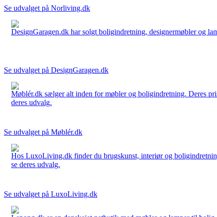
Se udvalget på Norliving.dk
DesignGaragen.dk har solgt boligindretning, designermøbler og lamper
Se udvalget på DesignGaragen.dk
Møblér.dk sælger alt inden for møbler og boligindretning. Deres pri
deres udvalg.
Se udvalget på Møblér.dk
Hos LuxoLiving.dk finder du brugskunst, interiør og boligindretning
se deres udvalg.
Se udvalget på LuxoLiving.dk