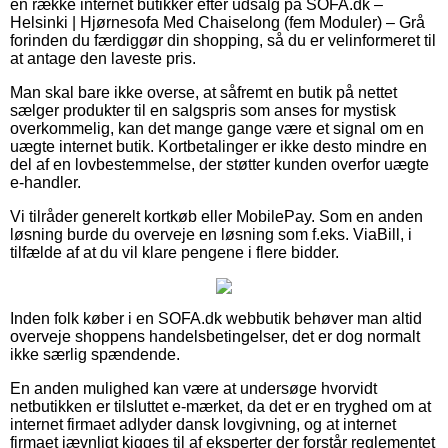
en række internet butikker efter udsalg på SOFA.dk –
Helsinki | Hjørnesofa Med Chaiselong (fem Moduler) – Grå
forinden du færdiggør din shopping, så du er velinformeret til
at antage den laveste pris.
Man skal bare ikke overse, at såfremt en butik på nettet
sælger produkter til en salgspris som anses for mystisk
overkommelig, kan det mange gange være et signal om en
uægte internet butik. Kortbetalinger er ikke desto mindre en
del af en lovbestemmelse, der støtter kunden overfor uægte
e-handler.
Vi tilråder generelt kortkøb eller MobilePay. Som en anden
løsning burde du overveje en løsning som f.eks. ViaBill, i
tilfælde af at du vil klare pengene i flere bidder.
Inden folk køber i en SOFA.dk webbutik behøver man altid
overveje shoppens handelsbetingelser, det er dog normalt
ikke særlig spændende.
En anden mulighed kan være at undersøge hvorvidt
netbutikken er tilsluttet e-mærket, da det er en tryghed om at
internet firmaet adlyder dansk lovgivning, og at internet
firmaet jævnligt kigges til af eksperter der forstår reglementet