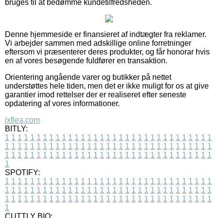
bruges til at bedømme kundetilfredsheden.
Denne hjemmeside er finansieret af indtægter fra reklamer.
Vi arbejder sammen med adskillige online forretninger
eftersom vi præsenterer deres produkter, og får honorar hvis
en af vores besøgende fuldfører en transaktion.
Orientering angående varer og butikker på nettet
understøttes hele tiden, men det er ikke muligt for os at give
garantier imod rettelser der er realiseret efter seneste
opdatering af vores informationer.
jxflea.com
BITLY:
1
1
1
1
1
1
1
1
1
1
1
1
1
1
1
1
1
1
1
1
1
1
1
1
1
1
1
1
1
1
1
1
1
1
1
1
1
1
1
1
1
1
1
1
1
1
1
1
1
1
1
1
1
1
1
1
1
1
1
1
1
1
1
1
1
1
1
1
1
1
1
1
1
1
1
1
1
1
1
1
1
1
1
1
1
1
1
1
1
1
1
1
1
1
1
1
1
1
1
1
SPOTIFY:
1
1
1
1
1
1
1
1
1
1
1
1
1
1
1
1
1
1
1
1
1
1
1
1
1
1
1
1
1
1
1
1
1
1
1
1
1
1
1
1
1
1
1
1
1
1
1
1
1
1
1
1
1
1
1
1
1
1
1
1
1
1
1
1
1
1
1
1
1
1
1
1
1
1
1
1
1
1
1
1
1
1
1
1
1
1
1
1
1
1
1
1
1
1
1
1
1
1
1
1
CUTTLY BIO: