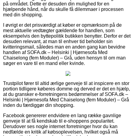
på området. Dette er desuden din mulighed for en
hjælpende hånd, når du skulle få dilemmaer i processen
med din shopping.
I øvrigt er det prisværdigt at køber er opmærksom på de
mest aktuelle vedtægter gældende for handlen, som
eksempelvis den byttepolitik butikken benytter. Derfor er det
desuden relevant, at man til enhver tid beholder sin
kvitteringsmail, således man en anden gang kan bevidne
handlen af SOFA.dk – Helsinki | Hjørnesofa Med
Chaiselong (fem Moduler) – Grå, uden hensyn til om man
søger en vare til en mand eller kvinde.
Trustpilot fører til altid ærlige genveje til at inspicere en stor
portion tidligere køberes domme og derved er det en hjælp,
at du gransker e-forretningens bedømmelser af SOFA.dk –
Helsinki | Hjørnesofa Med Chaiselong (fem Moduler) – Grå
inden du færdiggør din shopping.
Facebook genererer endvidere en lang række gavnlige
genveje til at få kendskab til e-shoppens popularitet.
Derudover ses nogle internet forretninger hvor du kan
nedfælde en kritik af købsoplevelsen, hvilket også må