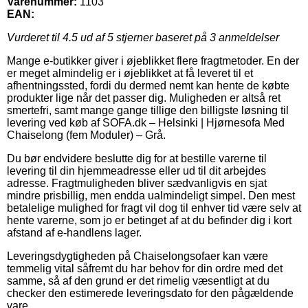
Varenummer:
1103
EAN:
Vurderet til
4.5
ud af 5 stjerner baseret på
3
anmeldelser
Mange e-butikker giver i øjeblikket flere fragtmetoder. En der
er meget almindelig er i øjeblikket at få leveret til et
afhentningssted, fordi du dermed nemt kan hente de købte
produkter lige når det passer dig. Muligheden er altså ret
smertefri, samt mange gange tillige den billigste løsning til
levering ved køb af SOFA.dk – Helsinki | Hjørnesofa Med
Chaiselong (fem Moduler) – Grå.
Du bør endvidere beslutte dig for at bestille varerne til
levering til din hjemmeadresse eller ud til dit arbejdes
adresse. Fragtmuligheden bliver sædvanligvis en sjat
mindre prisbillig, men endda ualmindeligt simpel. Den mest
betalelige mulighed for fragt vil dog til enhver tid være selv at
hente varerne, som jo er betinget af at du befinder dig i kort
afstand af e-handlens lager.
Leveringsdygtigheden på Chaiselongsofaer kan være
temmelig vital såfremt du har behov for din ordre med det
samme, så af den grund er det rimelig væsentligt at du
checker den estimerede leveringsdato for den pågældende
vare.