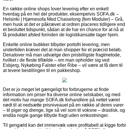
En række online shops lover levering efter en enkelt
hverdag på en hel del produkter, eksempelvis SOFA.dk –
Helsinki | Hjørnesofa Med Chaiselong (fem Moduler) – Grå,
men husk at det er påkrævet at ordren placeres tidligere end
et besluttet tidspunkt, sådan at de har en chance for at nå at
få produktet afsted forinden de logistikansatte tager hjem.
Enkelte online butikker tilbyder portofri levering, men
undertiden kræver det at man shopper for et præcist beløb.
Derudover må man udvælge den prisbilligste fragtmetode,
hvilket i de fleste tilfælde – om man opholder sig ved
Esbjerg, Nykøbing Falster eller Ribe – vil være at få dem til
at levere bestillingen til en pakkeshop.
Det er jo meget let gængeligt for forbrugerne at finde
information om priser fra diverse online selskaber, og med
det motiv har mange SOFA.dk forhandlere på nettet været
nødt til at nedsætte prisniveauet på en række af deres varer
– til piger og drenge, lige så vel som til voksne – drastisk, og
endda nogle gange tilbyde fragt uden omkostninger.
Til gengæld kan det immervæk være profitabelt at kigge forbi