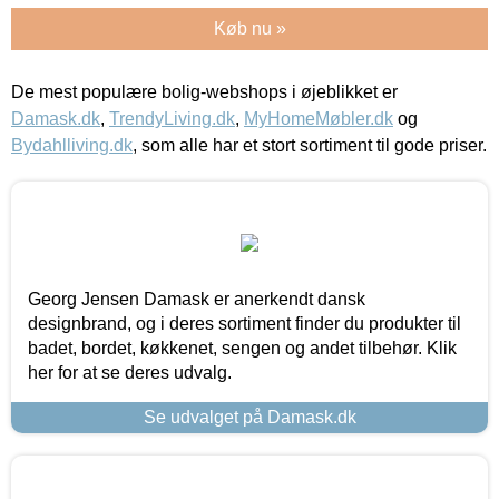
Køb nu »
De mest populære bolig-webshops i øjeblikket er
Damask.dk
,
TrendyLiving.dk
,
MyHomeMøbler.dk
og
Bydahlliving.dk
, som alle har et stort sortiment til gode priser.
Georg Jensen Damask er anerkendt dansk
designbrand, og i deres sortiment finder du produkter til
badet, bordet, køkkenet, sengen og andet tilbehør. Klik
her for at se deres udvalg.
Se udvalget på Damask.dk