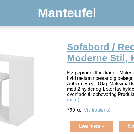
Manteufel
Sofabord / Reo
Moderne Stil, 
Nøgleproduktfunktioner: Mater
hvid melaminbestandig belægni
A60cm, Vægt: 8 kg, Maksimal ka
med 2 hylder og 1 stor lav hyld
overflade til opbevaring Produk
mere)
799
kr.
(Vis fragtpris)
Læs mere »
Kø