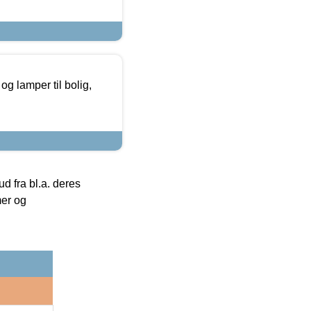
g lamper til bolig,
 fra bl.a. deres
mer og