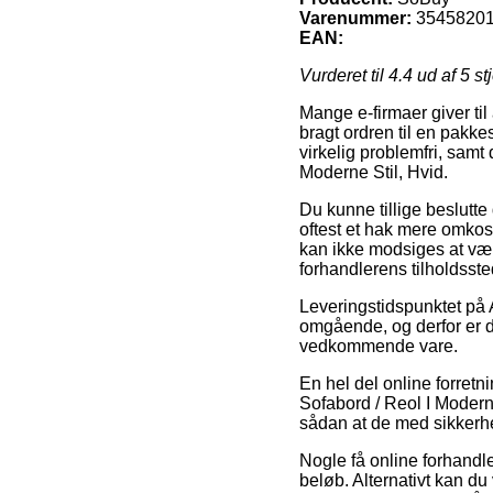
Varenummer:
3545820
EAN:
Vurderet til
4.4
ud af 5 st
Mange e-firmaer giver til 
bragt ordren til en pakke
virkelig problemfri, sam
Moderne Stil, Hvid.
Du kunne tillige beslutte 
oftest et hak mere omkos
kan ikke modsiges at være
forhandlerens tilholdsste
Leveringstidspunktet på 
omgående, og derfor er d
vedkommende vare.
En hel del online forretn
Sofabord / Reol I Moderne 
sådan at de med sikkerhed
Nogle få online forhandle
beløb. Alternativt kan du