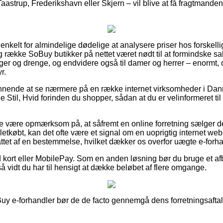
aastrup, Frederikshavn eller Skjern – vil blive at få fragtmanden 
 enkelt for almindelige dødelige at analysere priser hos forskell
ng række SoBuy butikker på nettet været nødt til at formindske 
 piger og drenge, og endvidere også til damer og herrer – enormt
r.
lønnende at se nærmere på en række internet virksomheder i Dan
 Stil, Hvid forinden du shopper, sådan at du er velinformeret ti
e være opmærksom på, at såfremt en online forretning sælger de
 letkøbt, kan det ofte være et signal om en uoprigtig internet we
efattet af en bestemmelse, hvilket dækker os overfor uægte e-forh
d kort eller MobilePay. Som en anden løsning bør du bruge et afb
så vidt du har til hensigt at dække beløbet af flere omgange.
Buy e-forhandler bør de de facto gennemgå dens forretningsaftal