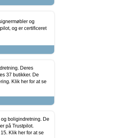
esignermøbler og
lot, og er certificeret
ndretning. Deres
s 37 butikker. De
ing. Klik her for at se
 og boligindretning. De
r på Trustpilot.
5. Klik her for at se