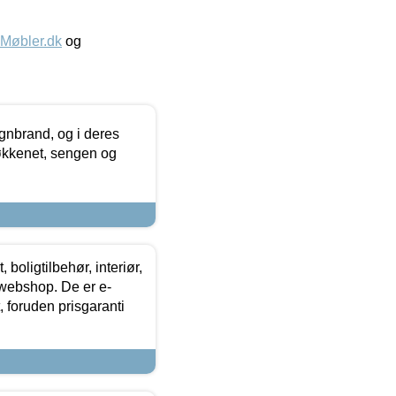
øbler.dk
og
nbrand, og i deres
køkkenet, sengen og
boligtilbehør, interiør,
 webshop. De er e-
 foruden prisgaranti