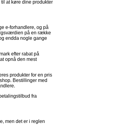
til at køre dine produkter
ige e-forhandlere, og på
salgsværdien på en række
, og endda nogle gange
mark efter rabat på
l at opnå den mest
res produkter for en pris
bshop. Bestillinger med
andlere.
etalingstilbud fra
e, men det er i reglen