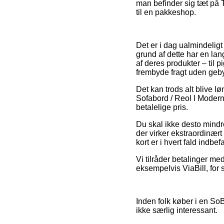
man befinder sig tæt på T
til en pakkeshop.
Det er i dag ualmindeligt
grund af dette har en la
af deres produkter – til
frembyde fragt uden geby
Det kan trods alt blive 
Sofabord / Reol I Moderne
betalelige pris.
Du skal ikke desto mindr
der virker ekstraordinært
kort er i hvert fald indb
Vi tilråder betalinger me
eksempelvis ViaBill, for 
Inden folk køber i en So
ikke særlig interessant.