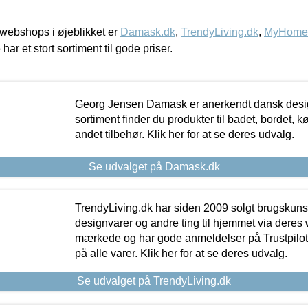
webshops i øjeblikket er
Damask.dk
,
TrendyLiving.dk
,
MyHomeM
 har et stort sortiment til gode priser.
Georg Jensen Damask er anerkendt dansk desig
sortiment finder du produkter til badet, bordet, 
andet tilbehør. Klik her for at se deres udvalg.
Se udvalget på Damask.dk
TrendyLiving.dk har siden 2009 solgt brugskunst, 
designvarer og andre ting til hjemmet via deres
mærkede og har gode anmeldelser på Trustpilot,
på alle varer. Klik her for at se deres udvalg.
Se udvalget på TrendyLiving.dk