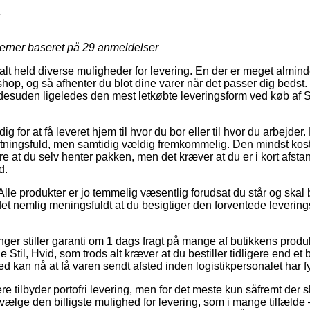
1
jerner baseret på
29
anmeldelser
alt held diverse muligheder for levering. En der er meget almindel
shop, og så afhenter du blot dine varer når det passer dig bedst
t desuden ligeledes den mest letkøbte leveringsform ved køb af S
dig for at få leveret hjem til hvor du bor eller til hvor du arbejder
tningsfuld, men samtidig vældig fremkommelig. Den mindst koste
 at du selv henter pakken, men det kræver at du er i kort afstan
d.
Alle produkter er jo temmelig væsentlig forudsat du står og skal
et nemlig meningsfuldt at du besigtiger den forventede levering
inger stiller garanti om 1 dags fragt på mange af butikkens prod
Stil, Hvid, som trods alt kræver at du bestiller tidligere end et 
 kan nå at få varen sendt afsted inden logistikpersonalet har fy
re tilbyder portofri levering, men for det meste kun såfremt der s
 vælge den billigste mulighed for levering, som i mange tilfælde