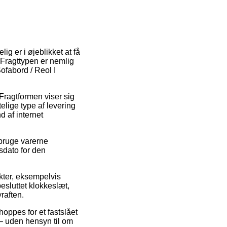
ig er i øjeblikket at få
. Fragttypen er nemlig
ofabord / Reol I
. Fragtformen viser sig
lige type af levering
d af internet
 bruge varerne
sdato for den
ukter, eksempelvis
besluttet klokkeslæt,
raften.
hoppes for et fastslået
 – uden hensyn til om