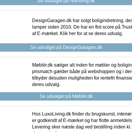
Se udvalget på Norliving.dk
DesignGaragen.dk har solgt boligindretning, d
lamper siden 2010. De har en flot score på Trustpi
af E-mærket. Klik her for at se deres udvalg.
Se udvalget på DesignGaragen.dk
Møblér.dk sælger alt inden for møbler og boligi
prismatch gælder både på webshoppen og i dere
tilbyder desuden muligheden for rentefri finansier
deres udvalg.
Se udvalget på Møblér.dk
Hos LuxoLiving.dk finder du brugskunst, interiør
er godkendt af E-mærket og har flotte anmeldelse
Levering sker næste dag ved bestilling inden kl. 1