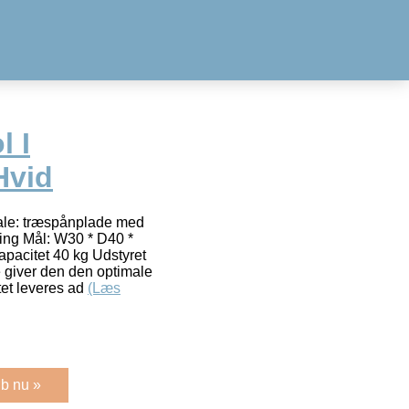
l I
Hvid
iale: træspånplade med
ng Mål: W30 * D40 *
pacitet 40 kg Udstyret
e giver den den optimale
tet leveres ad
(Læs
b nu »