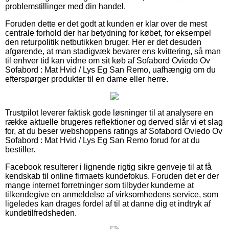
problemstillinger med din handel.
Foruden dette er det godt at kunden er klar over de mest
centrale forhold der har betydning for købet, for eksempel
den returpolitik netbutikken bruger. Her er det desuden
afgørende, at man stadigvæk bevarer ens kvittering, så man
til enhver tid kan vidne om sit køb af Sofabord Oviedo Ov
Sofabord : Mat Hvid / Lys Eg San Remo, uafhængig om du
efterspørger produkter til en dame eller herre.
Trustpilot leverer faktisk gode løsninger til at analysere en
række aktuelle brugeres reflektioner og derved slår vi et slag
for, at du beser webshoppens ratings af Sofabord Oviedo Ov
Sofabord : Mat Hvid / Lys Eg San Remo forud for at du
bestiller.
Facebook resulterer i lignende rigtig sikre genveje til at få
kendskab til online firmaets kundefokus. Foruden det er der
mange internet forretninger som tilbyder kunderne at
tilkendegive en anmeldelse af virksomhedens service, som
ligeledes kan drages fordel af til at danne dig et indtryk af
kundetilfredsheden.