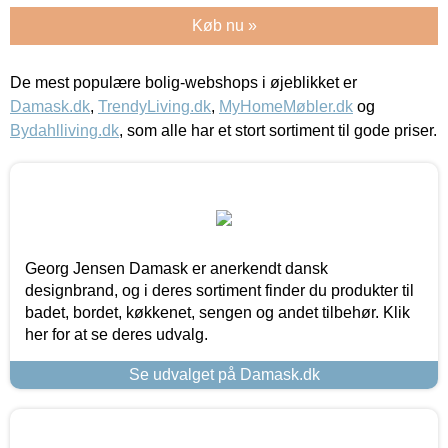
Køb nu »
De mest populære bolig-webshops i øjeblikket er
Damask.dk
,
TrendyLiving.dk
,
MyHomeMøbler.dk
og
Bydahlliving.dk
, som alle har et stort sortiment til gode priser.
Georg Jensen Damask er anerkendt dansk
designbrand, og i deres sortiment finder du produkter til
badet, bordet, køkkenet, sengen og andet tilbehør. Klik
her for at se deres udvalg.
Se udvalget på Damask.dk