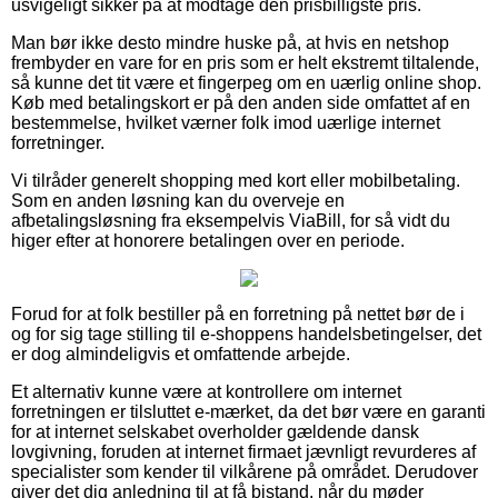
usvigeligt sikker på at modtage den prisbilligste pris.
Man bør ikke desto mindre huske på, at hvis en netshop
frembyder en vare for en pris som er helt ekstremt tiltalende,
så kunne det tit være et fingerpeg om en uærlig online shop.
Køb med betalingskort er på den anden side omfattet af en
bestemmelse, hvilket værner folk imod uærlige internet
forretninger.
Vi tilråder generelt shopping med kort eller mobilbetaling.
Som en anden løsning kan du overveje en
afbetalingsløsning fra eksempelvis ViaBill, for så vidt du
higer efter at honorere betalingen over en periode.
Forud for at folk bestiller på en forretning på nettet bør de i
og for sig tage stilling til e-shoppens handelsbetingelser, det
er dog almindeligvis et omfattende arbejde.
Et alternativ kunne være at kontrollere om internet
forretningen er tilsluttet e-mærket, da det bør være en garanti
for at internet selskabet overholder gældende dansk
lovgivning, foruden at internet firmaet jævnligt revurderes af
specialister som kender til vilkårene på området. Derudover
giver det dig anledning til at få bistand, når du møder