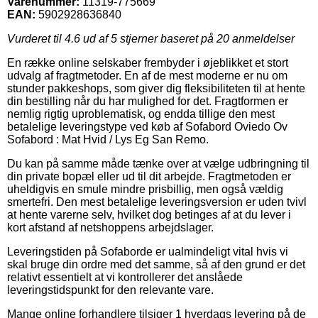
Varenummer:
11319-775669
EAN:
5902928636840
Vurderet til
4.6
ud af 5 stjerner baseret på
20
anmeldelser
En række online selskaber frembyder i øjeblikket et stort
udvalg af fragtmetoder. En af de mest moderne er nu om
stunder pakkeshops, som giver dig fleksibiliteten til at hente
din bestilling når du har mulighed for det. Fragtformen er
nemlig rigtig uproblematisk, og endda tillige den mest
betalelige leveringstype ved køb af Sofabord Oviedo Ov
Sofabord : Mat Hvid / Lys Eg San Remo.
Du kan på samme måde tænke over at vælge udbringning til
din private bopæl eller ud til dit arbejde. Fragtmetoden er
uheldigvis en smule mindre prisbillig, men også vældig
smertefri. Den mest betalelige leveringsversion er uden tvivl
at hente varerne selv, hvilket dog betinges af at du lever i
kort afstand af netshoppens arbejdslager.
Leveringstiden på Sofaborde er ualmindeligt vital hvis vi
skal bruge din ordre med det samme, så af den grund er det
relativt essentielt at vi kontrollerer det anslåede
leveringstidspunkt for den relevante vare.
Mange online forhandlere tilsiger 1 hverdags levering på de