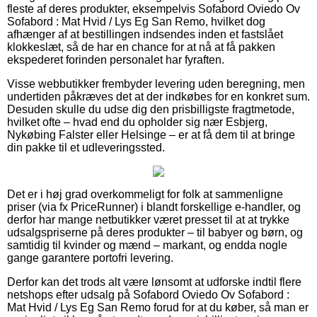
fleste af deres produkter, eksempelvis Sofabord Oviedo Ov
Sofabord : Mat Hvid / Lys Eg San Remo, hvilket dog
afhænger af at bestillingen indsendes inden et fastslået
klokkeslæt, så de har en chance for at nå at få pakken
ekspederet forinden personalet har fyraften.
Visse webbutikker frembyder levering uden beregning, men
undertiden påkræves det at der indkøbes for en konkret sum.
Desuden skulle du udse dig den prisbilligste fragtmetode,
hvilket ofte – hvad end du opholder sig nær Esbjerg,
Nykøbing Falster eller Helsinge – er at få dem til at bringe
din pakke til et udleveringssted.
Det er i høj grad overkommeligt for folk at sammenligne
priser (via fx PriceRunner) i blandt forskellige e-handler, og
derfor har mange netbutikker været presset til at at trykke
udsalgspriserne på deres produkter – til babyer og børn, og
samtidig til kvinder og mænd – markant, og endda nogle
gange garantere portofri levering.
Derfor kan det trods alt være lønsomt at udforske indtil flere
netshops efter udsalg på Sofabord Oviedo Ov Sofabord :
Mat Hvid / Lys Eg San Remo forud for at du køber, så man er