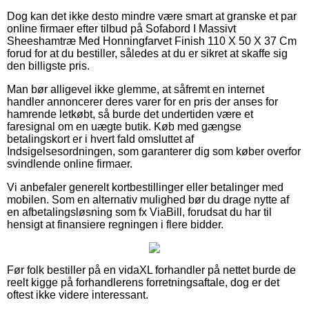
Dog kan det ikke desto mindre være smart at granske et par
online firmaer efter tilbud på Sofabord I Massivt
Sheeshamtræ Med Honningfarvet Finish 110 X 50 X 37 Cm
forud for at du bestiller, således at du er sikret at skaffe sig
den billigste pris.
Man bør alligevel ikke glemme, at såfremt en internet
handler annoncerer deres varer for en pris der anses for
hamrende letkøbt, så burde det undertiden være et
faresignal om en uægte butik. Køb med gængse
betalingskort er i hvert fald omsluttet af
Indsigelsesordningen, som garanterer dig som køber overfor
svindlende online firmaer.
Vi anbefaler generelt kortbestillinger eller betalinger med
mobilen. Som en alternativ mulighed bør du drage nytte af
en afbetalingsløsning som fx ViaBill, forudsat du har til
hensigt at finansiere regningen i flere bidder.
Før folk bestiller på en vidaXL forhandler på nettet burde de
reelt kigge på forhandlerens forretningsaftale, dog er det
oftest ikke videre interessant.