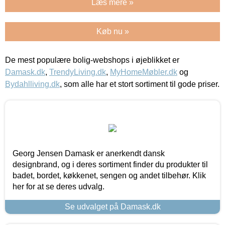
Læs mere »
Køb nu »
De mest populære bolig-webshops i øjeblikket er
Damask.dk
,
TrendyLiving.dk
,
MyHomeMøbler.dk
og
Bydahlliving.dk
, som alle har et stort sortiment til gode priser.
Georg Jensen Damask er anerkendt dansk
designbrand, og i deres sortiment finder du produkter til
badet, bordet, køkkenet, sengen og andet tilbehør. Klik
her for at se deres udvalg.
Se udvalget på Damask.dk