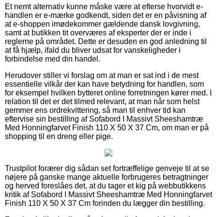
Et nemt alternativ kunne måske være at efterse hvorvidt e-
handlen er e-mærke godkendt, siden det er en påvisning af
at e-shoppen imødekommer gældende dansk lovgivning,
samt at butikken tit overværes af eksperter der er inde i
reglerne på området. Dette er desuden en god anledning til
at få hjælp, ifald du bliver udsat for vanskeligheder i
forbindelse med din handel.
Herudover stiller vi forslag om at man er sat ind i de mest
essentielle vilkår der kan have betydning for handlen, som
for eksempel hvilken bytteret online forretningen kører med. I
relation til det er det tilmed relevant, at man når som helst
gemmer ens ordrekvittering, så man til enhver tid kan
eftervise sin bestilling af Sofabord I Massivt Sheeshamtræ
Med Honningfarvet Finish 110 X 50 X 37 Cm, om man er på
shopping til en dreng eller pige.
Trustpilot forærer dig sådan set fortræffelige genveje til at se
nøjere på ganske mange aktuelle forbrugeres betragtninger
og herved foreslåes det, at du tager et kig på webbutikkens
kritik af Sofabord I Massivt Sheeshamtræ Med Honningfarvet
Finish 110 X 50 X 37 Cm forinden du lægger din bestilling.