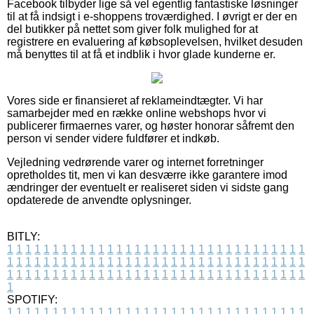
Facebook tilbyder lige så vel egentlig fantastiske løsninger
til at få indsigt i e-shoppens troværdighed. I øvrigt er der en
del butikker på nettet som giver folk mulighed for at
registrere en evaluering af købsoplevelsen, hvilket desuden
må benyttes til at få et indblik i hvor glade kunderne er.
Vores side er finansieret af reklameindtægter. Vi har
samarbejder med en række online webshops hvor vi
publicerer firmaernes varer, og høster honorar såfremt den
person vi sender videre fuldfører et indkøb.
Vejledning vedrørende varer og internet forretninger
opretholdes tit, men vi kan desværre ikke garantere imod
ændringer der eventuelt er realiseret siden vi sidste gang
opdaterede de anvendte oplysninger.
BITLY:
1
1
1
1
1
1
1
1
1
1
1
1
1
1
1
1
1
1
1
1
1
1
1
1
1
1
1
1
1
1
1
1
1
1
1
1
1
1
1
1
1
1
1
1
1
1
1
1
1
1
1
1
1
1
1
1
1
1
1
1
1
1
1
1
1
1
1
1
1
1
1
1
1
1
1
1
1
1
1
1
1
1
1
1
1
1
1
1
1
1
1
1
1
1
1
1
1
1
1
1
SPOTIFY:
1
1
1
1
1
1
1
1
1
1
1
1
1
1
1
1
1
1
1
1
1
1
1
1
1
1
1
1
1
1
1
1
1