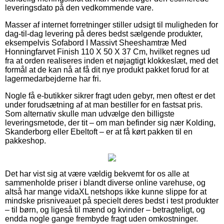
leveringsdato på den vedkommende vare.
Masser af internet forretninger stiller udsigt til muligheden for
dag-til-dag levering på deres bedst sælgende produkter,
eksempelvis Sofabord I Massivt Sheeshamtræ Med
Honningfarvet Finish 110 X 50 X 37 Cm, hvilket regnes ud
fra at orden realiseres inden et nøjagtigt klokkeslæt, med det
formål at de kan nå at få dit nye produkt pakket forud for at
lagermedarbejderne har fri.
Nogle få e-butikker sikrer fragt uden gebyr, men oftest er det
under forudsætning af at man bestiller for en fastsat pris.
Som alternativ skulle man udvælge den billigste
leveringsmetode, der tit – om man befinder sig nær Kolding,
Skanderborg eller Ebeltoft – er at få kørt pakken til en
pakkeshop.
Det har vist sig at være vældig bekvemt for os alle at
sammenholde priser i blandt diverse online varehuse, og
altså har mange vidaXL netshops ikke kunne slippe for at
mindske prisniveauet på specielt deres bedst i test produkter
– til børn, og ligeså til mænd og kvinder – betragteligt, og
endda nogle gange frembyde fragt uden omkostninger.