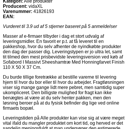
Kategori:
Alle produkter
Producent:
vidaXL
Varenummer:
41826193
EAN:
Vurderet til
3.9
ud af 5 stjerner baseret på
5
anmeldelser
Masser af e-firmaer tilbyder i dag et stort udvalg af
leveringsmidler. En favorit er p.t. at få leveret til en
pakkeshop, hvor du selv afhenter de nyindkøbte produkter
den dag der passer dig. Leveringstypen er jo ultra let, samt
tit tilmed den mest prisbevidste leveringsversion ved køb af
Sofabord I Massivt Sheeshamtræ Med Honningfarvet Finish
110 X 50 X 37 Cm.
Du burde tillige foretrække at bestille varerne til levering
hjem til hvor du bor eller til hvor du arbejder. Fragtløsningen
viser sig mange gange lidt mere pebret, men samtidig super
ukompliceret. Den billigste mulighed for fragt kan ikke
benægtes at være at du selv henter pakken, men den
løsning beroer på at du fysisk befinder dig lige ved online
firmaets bopæl.
Leveringstiden på Alle produkter kan vise sig at være meget
vital ifald du mangler produktet om kort tid, og herved er det
sandelig meningsfuldt at man undersøger den estimerede