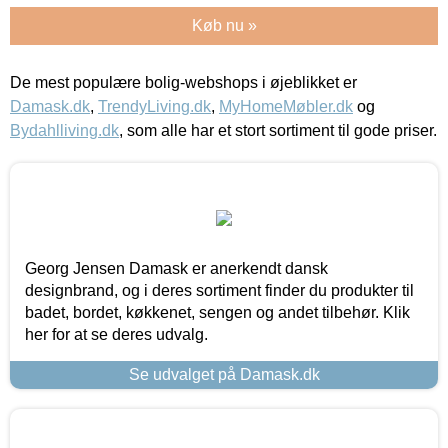
Køb nu »
De mest populære bolig-webshops i øjeblikket er
Damask.dk
,
TrendyLiving.dk
,
MyHomeMøbler.dk
og
Bydahlliving.dk
, som alle har et stort sortiment til gode priser.
Georg Jensen Damask er anerkendt dansk
designbrand, og i deres sortiment finder du produkter til
badet, bordet, køkkenet, sengen og andet tilbehør. Klik
her for at se deres udvalg.
Se udvalget på Damask.dk