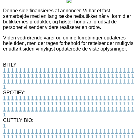
Denne side finansieres af annoncer. Vi har et fast
samarbejde med en lang række netbutikker når vi formidler
butikkernes produkter, og høster honorar forudsat de
personer vi sender videre realiserer en ordre.
Viden vedrørende varer og online forretninger opdateres
hele tiden, men der tages forbehold for rettelser der muligvis
er udført siden vi nyligst opdaterede de viste oplysninger.
BITLY:
1
1
1
1
1
1
1
1
1
1
1
1
1
1
1
1
1
1
1
1
1
1
1
1
1
1
1
1
1
1
1
1
1
1
1
1
1
1
1
1
1
1
1
1
1
1
1
1
1
1
1
1
1
1
1
1
1
1
1
1
1
1
1
1
1
1
1
1
1
1
1
1
1
1
1
1
1
1
1
1
1
1
1
1
1
1
1
1
1
1
1
1
1
1
1
1
1
1
1
1
SPOTIFY:
1
1
1
1
1
1
1
1
1
1
1
1
1
1
1
1
1
1
1
1
1
1
1
1
1
1
1
1
1
1
1
1
1
1
1
1
1
1
1
1
1
1
1
1
1
1
1
1
1
1
1
1
1
1
1
1
1
1
1
1
1
1
1
1
1
1
1
1
1
1
1
1
1
1
1
1
1
1
1
1
1
1
1
1
1
1
1
1
1
1
1
1
1
1
1
1
1
1
1
1
CUTTLY BIO:
1
1
1
1
1
1
1
1
1
1
1
1
1
1
1
1
1
1
1
1
1
1
1
1
1
1
1
1
1
1
1
1
1
1
1
1
1
1
1
1
1
1
1
1
1
1
1
1
1
1
1
1
1
1
1
1
1
1
1
1
1
1
1
1
1
1
1