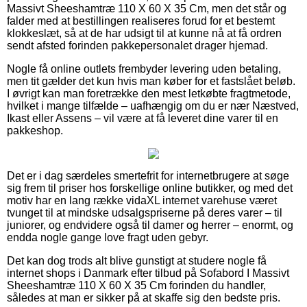
Massivt Sheeshamtræ 110 X 60 X 35 Cm, men det står og
falder med at bestillingen realiseres forud for et bestemt
klokkeslæt, så at de har udsigt til at kunne nå at få ordren
sendt afsted forinden pakkepersonalet drager hjemad.
Nogle få online outlets frembyder levering uden betaling,
men tit gælder det kun hvis man køber for et fastslået beløb.
I øvrigt kan man foretrække den mest letkøbte fragtmetode,
hvilket i mange tilfælde – uafhængig om du er nær Næstved,
Ikast eller Assens – vil være at få leveret dine varer til en
pakkeshop.
Det er i dag særdeles smertefrit for internetbrugere at søge
sig frem til priser hos forskellige online butikker, og med det
motiv har en lang række vidaXL internet varehuse været
tvunget til at mindske udsalgspriserne på deres varer – til
juniorer, og endvidere også til damer og herrer – enormt, og
endda nogle gange love fragt uden gebyr.
Det kan dog trods alt blive gunstigt at studere nogle få
internet shops i Danmark efter tilbud på Sofabord I Massivt
Sheeshamtræ 110 X 60 X 35 Cm forinden du handler,
således at man er sikker på at skaffe sig den bedste pris.