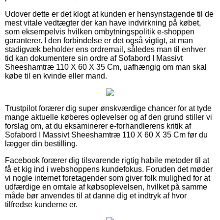
Udover dette er det klogt at kunden er hensynstagende til de
mest vitale vedtægter der kan have indvirkning på købet,
som eksempelvis hvilken ombytningspolitik e-shoppen
garanterer. I den forbindelse er det også vigtigt, at man
stadigvæk beholder ens ordremail, således man til enhver
tid kan dokumentere sin ordre af Sofabord I Massivt
Sheeshamtræ 110 X 60 X 35 Cm, uafhængig om man skal
købe til en kvinde eller mand.
Trustpilot forærer dig super ønskværdige chancer for at tyde
mange aktuelle køberes oplevelser og af den grund stiller vi
forslag om, at du eksaminerer e-forhandlerens kritik af
Sofabord I Massivt Sheeshamtræ 110 X 60 X 35 Cm før du
lægger din bestilling.
Facebook forærer dig tilsvarende rigtig habile metoder til at
få et kig ind i webshoppens kundefokus. Foruden det møder
vi nogle internet foretagender som giver folk mulighed for at
udfærdige en omtale af købsoplevelsen, hvilket på samme
måde bør anvendes til at danne dig et indtryk af hvor
tilfredse kunderne er.