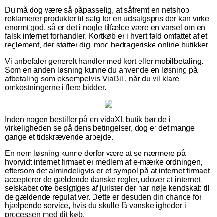
Du må dog være så påpasselig, at såfremt en netshop
reklamerer produkter til salg for en udsalgspris der kan virke
enormt god, så er det i nogle tilfælde være en varsel om en
falsk internet forhandler. Kortkøb er i hvert fald omfattet af et
reglement, der støtter dig imod bedrageriske online butikker.
Vi anbefaler generelt handler med kort eller mobilbetaling.
Som en anden løsning kunne du anvende en løsning på
afbetaling som eksempelvis ViaBill, når du vil klare
omkostningerne i flere bidder.
Inden nogen bestiller på en vidaXL butik bør de i
virkeligheden se på dens betingelser, dog er det mange
gange et tidskrævende arbejde.
En nem løsning kunne derfor være at se nærmere på
hvorvidt internet firmaet er medlem af e-mærke ordningen,
eftersom det almindeligvis er et sympol på at internet firmaet
accepterer de gældende danske regler, udover at internet
selskabet ofte besigtiges af jurister der har nøje kendskab til
de gældende regulativer. Dette er desuden din chance for
hjælpende service, hvis du skulle få vanskeligheder i
processen med dit køb.