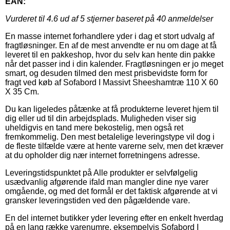
EAN:
Vurderet til
4.6
ud af 5 stjerner baseret på
40
anmeldelser
En masse internet forhandlere yder i dag et stort udvalg af
fragtløsninger. En af de mest anvendte er nu om dage at få
leveret til en pakkeshop, hvor du selv kan hente din pakke
når det passer ind i din kalender. Fragtløsningen er jo meget
smart, og desuden tilmed den mest prisbevidste form for
fragt ved køb af Sofabord I Massivt Sheeshamtræ 110 X 60
X 35 Cm.
Du kan ligeledes påtænke at få produkterne leveret hjem til
dig eller ud til din arbejdsplads. Muligheden viser sig
uheldigvis en tand mere bekostelig, men også ret
fremkommelig. Den mest betalelige leveringstype vil dog i
de fleste tilfælde være at hente varerne selv, men det kræver
at du opholder dig nær internet forretningens adresse.
Leveringstidspunktet på Alle produkter er selvfølgelig
usædvanlig afgørende ifald man mangler dine nye varer
omgående, og med det formål er det faktisk afgørende at vi
gransker leveringstiden ved den pågældende vare.
En del internet butikker yder levering efter en enkelt hverdag
på en lang række varenumre, eksempelvis Sofabord I