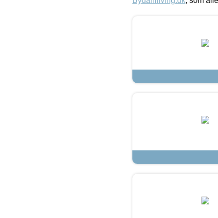
Bydahlliving.dk
, som alle