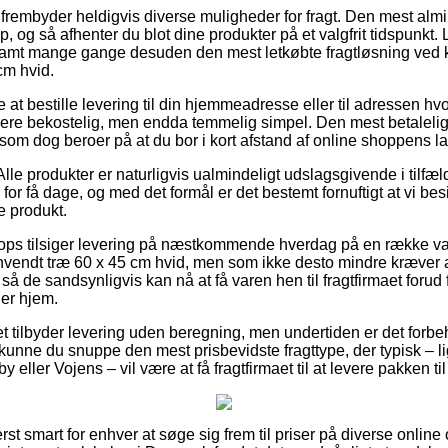
frembyder heldigvis diverse muligheder for fragt. Den mest almin
p, og så afhenter du blot dine produkter på et valgfrit tidspunkt.
samt mange gange desuden den mest letkøbte fragtløsning ved k
cm hvid.
t bestille levering til din hjemmeadresse eller til adressen hv
 mere bekostelig, men endda temmelig simpel. Den mest betalelige
 som dog beroer på at du bor i kort afstand af online shoppens la
lle produkter er naturligvis ualmindeligt udslagsgivende i tilfæld
or få dage, og med det formål er det bestemt fornuftigt at vi besi
e produkt.
s tilsiger levering på næstkommende hverdag på en række v
vendt træ 60 x 45 cm hvid, men som ikke desto mindre kræver a
, så de sandsynligvis kan nå at få varen hen til fragtfirmaet forud 
er hjem.
t tilbyder levering uden beregning, men undertiden er det forbe
s kunne du snuppe den mest prisbevidste fragttype, der typisk – 
eller Vojens – vil være at få fragtfirmaet til at levere pakken ti
st smart for enhver at søge sig frem til priser på diverse online 