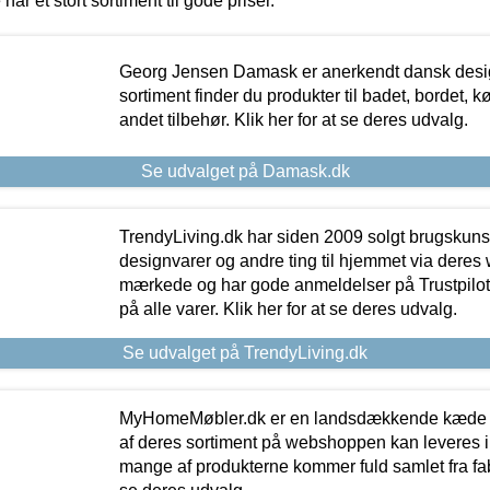
 har et stort sortiment til gode priser.
Georg Jensen Damask er anerkendt dansk desig
sortiment finder du produkter til badet, bordet, 
andet tilbehør. Klik her for at se deres udvalg.
Se udvalget på Damask.dk
TrendyLiving.dk har siden 2009 solgt brugskunst, 
designvarer og andre ting til hjemmet via deres
mærkede og har gode anmeldelser på Trustpilot,
på alle varer. Klik her for at se deres udvalg.
Se udvalget på TrendyLiving.dk
MyHomeMøbler.dk er en landsdækkende kæde m
af deres sortiment på webshoppen kan leveres i
mange af produkterne kommer fuld samlet fra fabr