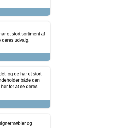
ar et stort sortiment af
e deres udvalg.
t, og de har et stort
 indeholder både den
 her for at se deres
esignermøbler og