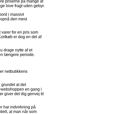
ære priserne på mange af
nge love fragt uden gebyr.
bord i massivt
at opnå den mest
t varer for en pris som
ortkøb er dog en del af
u drage nytte af et
 en længere periode.
er netbutikkens
 grundet at det
at webshoppen en gang i
giver det dig genvej til
r har indvirkning på
tielt, at man når som