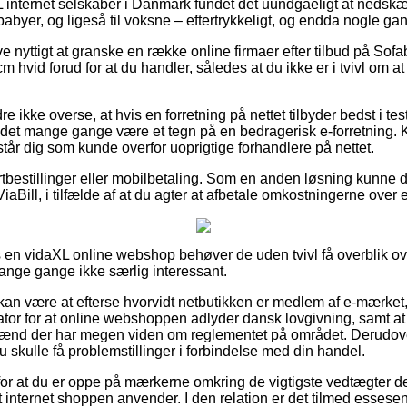
XL internet selskaber i Danmark fundet det uundgåeligt at nedsk
 babyer, og ligeså til voksne – eftertrykkeligt, og endda nogle ga
ve nyttigt at granske en række online firmaer efter tilbud på Sofa
 hvid forud for at du handler, således at du ikke er i tvivl om 
 ikke overse, at hvis en forretning på nettet tilbyder bedst i tes
 det mange gange være et tegn på en bedragerisk e-forretning. K
år dig som kunde overfor uoprigtige forhandlere på nettet.
ortbestillinger eller mobilbetaling. Som en anden løsning kunne d
ViaBill, i tilfælde af at du agter at afbetale omkostningerne over
en vidaXL online webshop behøver de uden tvivl få overblik ov
mange gange ikke særlig interessant.
n være at efterse hvorvidt netbutikken er medlem af e-mærket,
kator for at online webshoppen adlyder dansk lovgivning, samt 
nd der har megen viden om reglementet på området. Derudover 
 skulle få problemstillinger i forbindelse med din handel.
 for at du er oppe på mærkerne omkring de vigtigste vedtægter de
et internet shoppen anvender. I den relation er det tilmed essesen