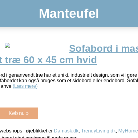
Manteufel
Sofabord i ma
 træ 60 x 45 cm hvid
 i genanvendt træ har et unikt, industrielt design, som vil gøre d
 Sofabordet kan også bruges som et sidebord eller endebord. Sof
enanve
(Læs mere)
Køb nu »
webshops i øjeblikket er
Damask.dk
,
TrendyLiving.dk
,
MyHomeM