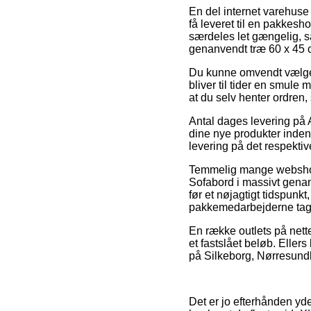
En del internet varehuse 
få leveret til en pakkesho
særdeles let gængelig, 
genanvendt træ 60 x 45 
Du kunne omvendt vælge a
bliver til tider en smule
at du selv henter ordren,
Antal dages levering på A
dine nye produkter inden f
levering på det respektiv
Temmelig mange webshop
Sofabord i massivt genan
før et nøjagtigt tidspunkt
pakkemedarbejderne tag
En række outlets på nette
et fastslået beløb. Eller
på Silkeborg, Nørresundby 
Det er jo efterhånden yder