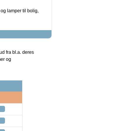
g lamper til bolig,
 fra bl.a. deres
mer og