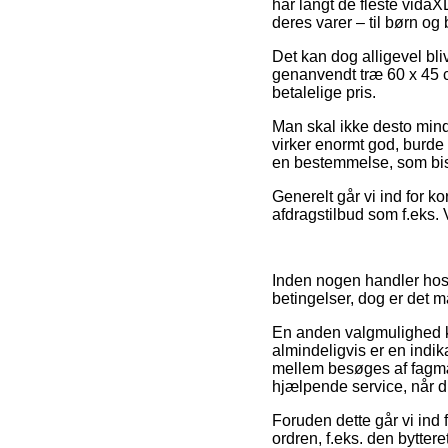
har langt de fleste vida
deres varer – til børn og
Det kan dog alligevel bli
genanvendt træ 60 x 45 cm
betalelige pris.
Man skal ikke desto mindre
virker enormt god, burde
en bestemmelse, som bist
Generelt går vi ind for k
afdragstilbud som f.eks. 
Inden nogen handler hos 
betingelser, dog er det 
En anden valgmulighed ka
almindeligvis er en indi
mellem besøges af fagmæ
hjælpende service, når du
Foruden dette går vi ind
ordren, f.eks. den bytter