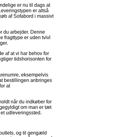
delige er nu til dags at
 Leveringstypen er altså
øb af Sofabord i massivt
or du arbejder. Denne
 fragttype er uden tvivl
ger.
e af at vi har behov for
gtiger tidshorisonten for
arenumre, eksempelvis
t bestillingen anbringes
for at
holdt når du indkøber for
ligegyldigt om man er tæt
l et udleveringssted.
outlets, og til gengæld