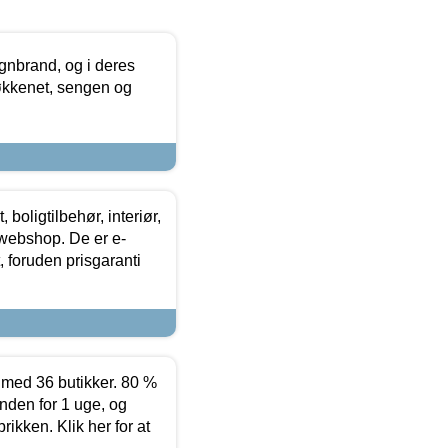
nbrand, og i deres
køkkenet, sengen og
boligtilbehør, interiør,
 webshop. De er e-
 foruden prisgaranti
ed 36 butikker. 80 %
nden for 1 uge, og
ikken. Klik her for at