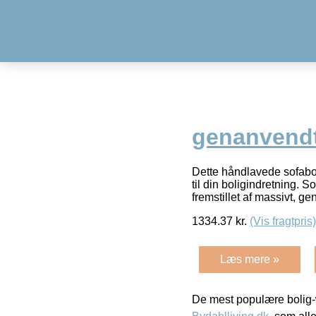
genanvendt
Dette håndlavede sofabord
til din boligindretning.
fremstillet af massivt, g
1334.37
kr.
(Vis fragtpris)
Læs mere »
De mest populære bolig-