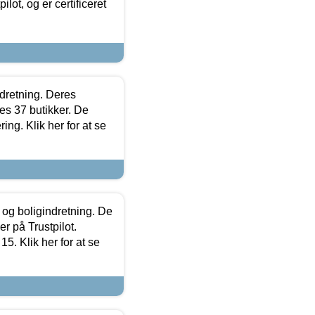
lot, og er certificeret
ndretning. Deres
s 37 butikker. De
ing. Klik her for at se
 og boligindretning. De
r på Trustpilot.
5. Klik her for at se