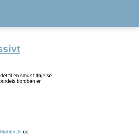
ssivt
et til en smuk tilføjelse
abordets bordben er
øbler.dk
og