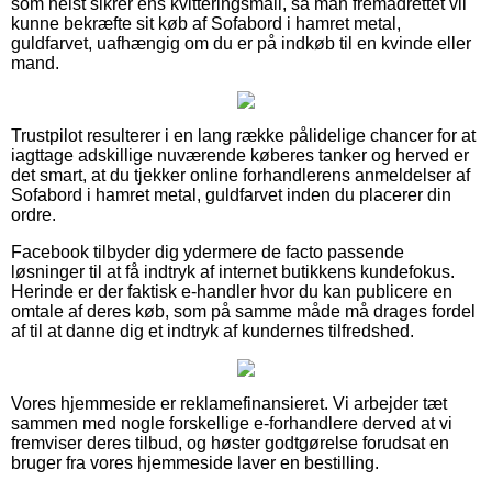
som helst sikrer ens kvitteringsmail, så man fremadrettet vil
kunne bekræfte sit køb af Sofabord i hamret metal,
guldfarvet, uafhængig om du er på indkøb til en kvinde eller
mand.
Trustpilot resulterer i en lang række pålidelige chancer for at
iagttage adskillige nuværende køberes tanker og herved er
det smart, at du tjekker online forhandlerens anmeldelser af
Sofabord i hamret metal, guldfarvet inden du placerer din
ordre.
Facebook tilbyder dig ydermere de facto passende
løsninger til at få indtryk af internet butikkens kundefokus.
Herinde er der faktisk e-handler hvor du kan publicere en
omtale af deres køb, som på samme måde må drages fordel
af til at danne dig et indtryk af kundernes tilfredshed.
Vores hjemmeside er reklamefinansieret. Vi arbejder tæt
sammen med nogle forskellige e-forhandlere derved at vi
fremviser deres tilbud, og høster godtgørelse forudsat en
bruger fra vores hjemmeside laver en bestilling.