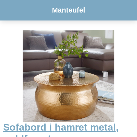
Manteufel
Sofabord i hamret metal,