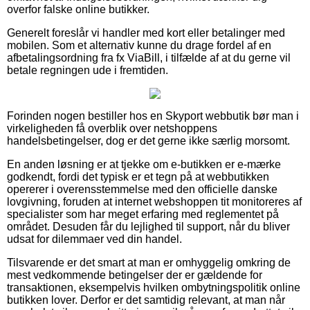
overfor falske online butikker.
Generelt foreslår vi handler med kort eller betalinger med
mobilen. Som et alternativ kunne du drage fordel af en
afbetalingsordning fra fx ViaBill, i tilfælde af at du gerne vil
betale regningen ude i fremtiden.
Forinden nogen bestiller hos en Skyport webbutik bør man i
virkeligheden få overblik over netshoppens
handelsbetingelser, dog er det gerne ikke særlig morsomt.
En anden løsning er at tjekke om e-butikken er e-mærke
godkendt, fordi det typisk er et tegn på at webbutikken
opererer i overensstemmelse med den officielle danske
lovgivning, foruden at internet webshoppen tit monitoreres af
specialister som har meget erfaring med reglementet på
området. Desuden får du lejlighed til support, når du bliver
udsat for dilemmaer ved din handel.
Tilsvarende er det smart at man er omhyggelig omkring de
mest vedkommende betingelser der er gældende for
transaktionen, eksempelvis hvilken ombytningspolitik online
butikken lover. Derfor er det samtidig relevant, at man når