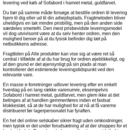
levering ved køb af Sofabord i hamret metal, guldfarvet.
Du bør på samme måde forsøge at bestille ordren til levering
hjem til dig eller ud til din arbejdsplads. Fragtmetoden bliver
uheldigvis en tak mindre prisbillig, men på den anden side
særdeles smertefri. Den mest prisbevidste leveringsmodel
vil dog utvivlsomt være at du selv henter ordren, men den
mulighed beroer på at du fysisk befinder dig tæt på
netbutikkens adresse.
Fragttiden på Alle produkter kan vise sig at være ret så
central i tilfælde af at du har brug for ordren øjeblikkeligt, og
af den grund er det øjensynligt på sin plads at man
kontrollerer det estimerede leveringstidspunkt ved den
relevante vare.
En masse e-forretninger udlover levering efter en enkelt
hverdag på en lang række varenumre, eksempelvis
Sofabord i hamret metal, guldfarvet, men glem ikke at det
betinges af at handlen gemmenføres inden et fastsat
klokkeslæt, så at de har mulighed for at nå at få varerne
distribueret før lagerpersonalet har fyraften.
En hel del online selskaber sikrer fragt uden omkostninger,
men typisk er det under forudsætning af at der shoppes for et