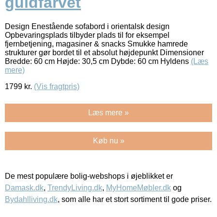
guldfarvet
Design Enestående sofabord i orientalsk design
Opbevaringsplads tilbyder plads til for eksempel
fjernbetjening, magasiner & snacks Smukke hamrede
strukturer gør bordet til et absolut højdepunkt Dimensioner
Bredde: 60 cm Højde: 30,5 cm Dybde: 60 cm Hyldens
(Læs
mere)
1799
kr.
(Vis fragtpris)
Læs mere »
Køb nu »
De mest populære bolig-webshops i øjeblikket er
Damask.dk
,
TrendyLiving.dk
,
MyHomeMøbler.dk
og
Bydahlliving.dk
, som alle har et stort sortiment til gode priser.