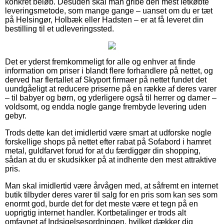
konkret beløb. Desuden skal man gribe den mest letkøbte
leveringsmetode, som mange gange – uanset om du er tæt
på Helsingør, Holbæk eller Hadsten – er at få leveret din
bestilling til et udleveringssted.
Det er yderst fremkommeligt for alle og enhver at finde
information om priser i blandt flere forhandlere på nettet, og
derved har flertallet af Skyport firmaer på nettet fundet det
uundgåeligt at reducere priserne på en række af deres varer
– til babyer og børn, og yderligere også til herrer og damer –
voldsomt, og endda nogle gange frembyde levering uden
gebyr.
Trods dette kan det imidlertid være smart at udforske nogle
forskellige shops på nettet efter rabat på Sofabord i hamret
metal, guldfarvet forud for at du færdiggør din shopping,
sådan at du er skudsikker på at indhente den mest attraktive
pris.
Man skal imidlertid være årvågen med, at såfremt en internet
butik tilbyder deres varer til salg for en pris som kan ses som
enormt god, burde det for det meste være et tegn på en
uoprigtig internet handler. Kortbetalinger er trods alt
omfavnet af Indsigelsesordningen, hvilket dækker dig