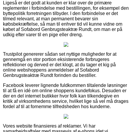
Ligeså er det godt at kunden er klar over de primære
reglementer i forbindelse med bestillingen, for eksempel den
byttepolitik forretningen tilbyder. I den forbindelse er det
tilmed relevant, at man permanent bevarer sin
købsbekræftelse, så man til enhver tid vil kunne vidne om
købet af Sofabord Genbrugsteaktræ Rundt, om man er på
udkig efter varer til en pige eller dreng.
Trustpilot genererer sådan set nyttige muligheder for at
gennemgå en stor portion eksisterende forbrugeres
reflektioner og derved er det klogt, at du tager et kig på
online webshoppens anmeldelser af Sofabord
Genbrugsteaktræ Rundt forinden du bestiller.
Facebook leverer lignende fuldkommen tiltalende løsninger
til at få en idé om online shoppens kundefokus. Desuden er
der en del internet butikker hvor folk kan tilkendegive en
kritik af virksomhedens service, hvilket lige så vel må drages
fordel af til at fornemme tilfredsheden hos kunderne.
Vores website finansieres af reklamer. Vi har
samarbejdsaftaler med massevis af e-shops idet vi