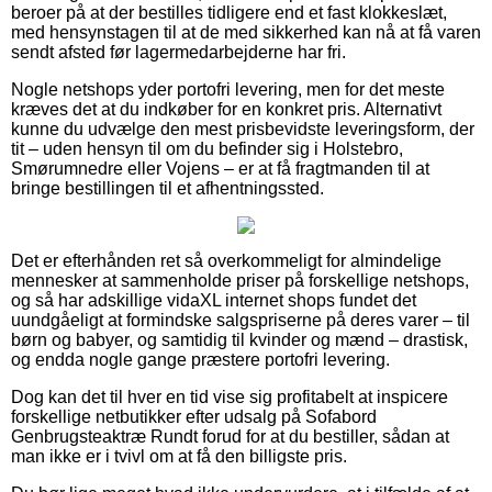
beroer på at der bestilles tidligere end et fast klokkeslæt,
med hensynstagen til at de med sikkerhed kan nå at få varen
sendt afsted før lagermedarbejderne har fri.
Nogle netshops yder portofri levering, men for det meste
kræves det at du indkøber for en konkret pris. Alternativt
kunne du udvælge den mest prisbevidste leveringsform, der
tit – uden hensyn til om du befinder sig i Holstebro,
Smørumnedre eller Vojens – er at få fragtmanden til at
bringe bestillingen til et afhentningssted.
Det er efterhånden ret så overkommeligt for almindelige
mennesker at sammenholde priser på forskellige netshops,
og så har adskillige vidaXL internet shops fundet det
uundgåeligt at formindske salgspriserne på deres varer – til
børn og babyer, og samtidig til kvinder og mænd – drastisk,
og endda nogle gange præstere portofri levering.
Dog kan det til hver en tid vise sig profitabelt at inspicere
forskellige netbutikker efter udsalg på Sofabord
Genbrugsteaktræ Rundt forud for at du bestiller, sådan at
man ikke er i tvivl om at få den billigste pris.