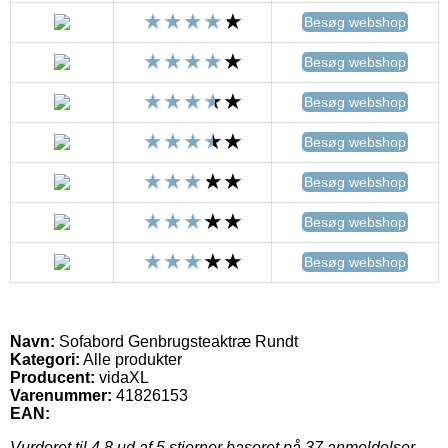
Besøg webshop
Besøg webshop
Besøg webshop
Besøg webshop
Besøg webshop
Besøg webshop
Besøg webshop
Navn:
Sofabord Genbrugsteaktræ Rundt
Kategori:
Alle produkter
Producent:
vidaXL
Varenummer:
41826153
EAN:
Vurderet til
4.8
ud af 5 stjerner baseret på
37
anmeldelser