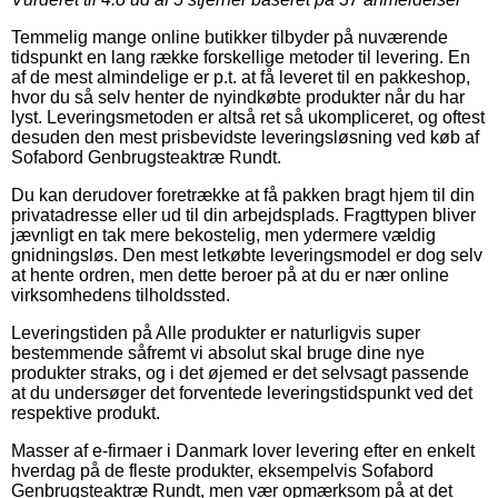
Temmelig mange online butikker tilbyder på nuværende
tidspunkt en lang række forskellige metoder til levering. En
af de mest almindelige er p.t. at få leveret til en pakkeshop,
hvor du så selv henter de nyindkøbte produkter når du har
lyst. Leveringsmetoden er altså ret så ukompliceret, og oftest
desuden den mest prisbevidste leveringsløsning ved køb af
Sofabord Genbrugsteaktræ Rundt.
Du kan derudover foretrække at få pakken bragt hjem til din
privatadresse eller ud til din arbejdsplads. Fragttypen bliver
jævnligt en tak mere bekostelig, men ydermere vældig
gnidningsløs. Den mest letkøbte leveringsmodel er dog selv
at hente ordren, men dette beroer på at du er nær online
virksomhedens tilholdssted.
Leveringstiden på Alle produkter er naturligvis super
bestemmende såfremt vi absolut skal bruge dine nye
produkter straks, og i det øjemed er det selvsagt passende
at du undersøger det forventede leveringstidspunkt ved det
respektive produkt.
Masser af e-firmaer i Danmark lover levering efter en enkelt
hverdag på de fleste produkter, eksempelvis Sofabord
Genbrugsteaktræ Rundt, men vær opmærksom på at det