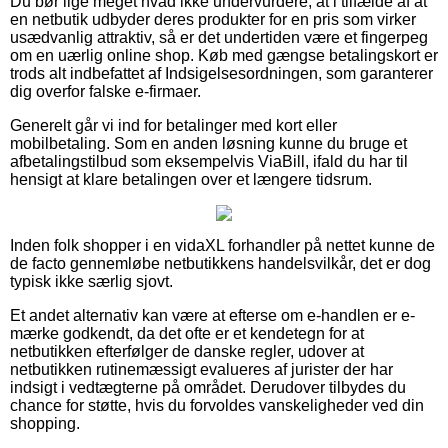
Du bør lige meget hvad ikke undervurdere, at i tilfælde af at
en netbutik udbyder deres produkter for en pris som virker
usædvanlig attraktiv, så er det undertiden være et fingerpeg
om en uærlig online shop. Køb med gængse betalingskort er
trods alt indbefattet af Indsigelsesordningen, som garanterer
dig overfor falske e-firmaer.
Generelt går vi ind for betalinger med kort eller
mobilbetaling. Som en anden løsning kunne du bruge et
afbetalingstilbud som eksempelvis ViaBill, ifald du har til
hensigt at klare betalingen over et længere tidsrum.
Inden folk shopper i en vidaXL forhandler på nettet kunne de
de facto gennemløbe netbutikkens handelsvilkår, det er dog
typisk ikke særlig sjovt.
Et andet alternativ kan være at efterse om e-handlen er e-
mærke godkendt, da det ofte er et kendetegn for at
netbutikken efterfølger de danske regler, udover at
netbutikken rutinemæssigt evalueres af jurister der har
indsigt i vedtægterne på området. Derudover tilbydes du
chance for støtte, hvis du forvoldes vanskeligheder ved din
shopping.