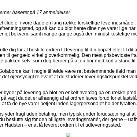
jerner baseret på
17
anmeldelser
tet tildeler i vore dage en lang række forskellige leveringsmåde
et afhentningssted, og så kan du blot hente dine nye varer lige når
ærligt bekvem, samt mange gange også den mindst kostelige mul
te dig for at bestille ordren til levering til din bopæl eller til di
n til gengæld virkelig overkommelig. Den mest prisbevidste fra
e pakken selv, som dog beroer på at du bor med kort afstand ti
Sofaborde kan i nogle tilfælde være ret bestemmende ifald man 
er det øjensynligt relevant at du studerer leveringstidspunktet
er byder på levering på blot en enkelt hverdag på en række prod
 vagt da det er afhængig af at ordren laves forud for et fastslå
t få de nye varer betjent inden lagerpersonalet holder fyraften.
 yder fragt uden betaling, men typisk under forudsætning af at m
du beslutte sig for den billigste leveringsmanér, der gerne – ua
Hadsten – er at få leveret ordren til et udleveringssted.