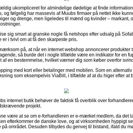
vældig ukompliceret for almindelige dødelige at finde informatio
ets, og følgelig har massevis af Muubs firmaer på nettet ikke kun
l piger og drenge, men ligeledes til mænd og kvinder – markant
ostninger.
se sig smart at granske nogle få netshops efter udsalg på Sofa
er i tvivl om at få den skarpeste pris.
mærksom på, at når en internet webshop annoncerer produkter t
ragende, så burde det i nogle tilfælde være en indikator for en 
ttet af en bestemmelse, hvilket værner dig som køber overfor svind
opping med kort eller betalinger med mobilen. Som en alternati
ning som eksempelvis ViaBill, i tilfælde af at du higer efter at 
s internet butik behøver de faktisk få overblik over forhandlere
dskrævende projekt.
e være at se om e-forhandleren er e-mærket medlem, da det l
ken efterkommer de danske love, og at virksomheden hyppigt se
 på området. Desuden tilbydes du genvej til bistand, ifald du m