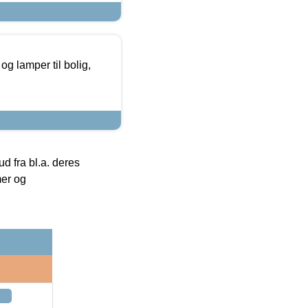
g lamper til bolig,
 fra bl.a. deres
mer og