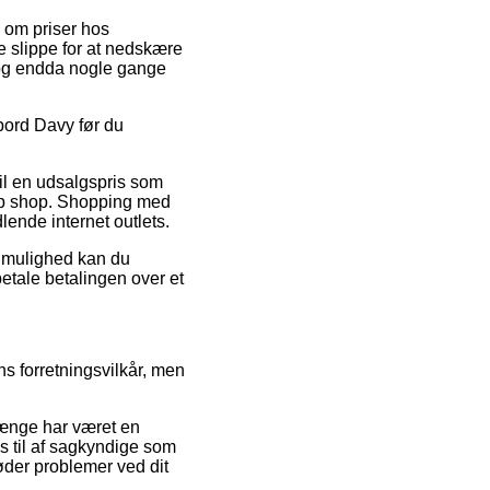
n om priser hos
ne slippe for at nedskære
, og endda nogle gange
bord Davy før du
il en udsalgspris som
fup shop. Shopping med
lende internet outlets.
v mulighed kan du
betale betalingen over et
ns forretningsvilkår, men
ænge har været en
s til af sagkyndige som
øder problemer ved dit