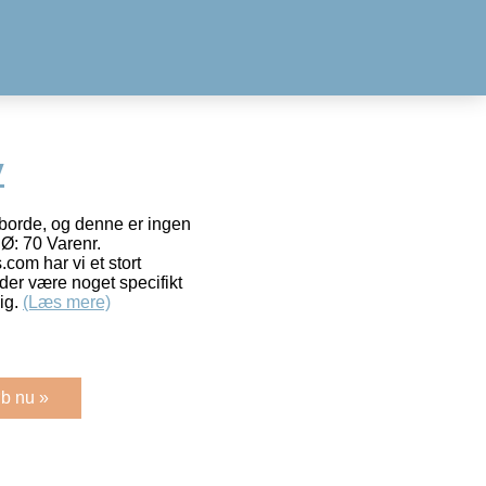
y
borde, og denne er ingen
 Ø: 70 Varenr.
m har vi et stort
der være noget specifikt
ig.
(Læs mere)
b nu »