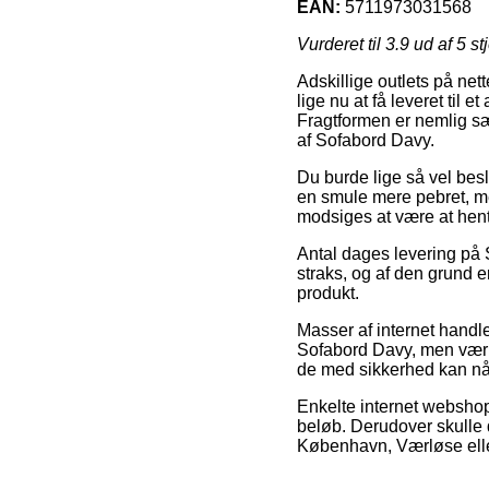
EAN:
5711973031568
Vurderet til
3.9
ud af 5 st
Adskillige outlets på net
lige nu at få leveret til 
Fragtformen er nemlig s
af Sofabord Davy.
Du burde lige så vel beslut
en smule mere pebret, me
modsiges at være at hent
Antal dages levering på 
straks, og af den grund 
produkt.
Masser af internet handl
Sofabord Davy, men vær på
de med sikkerhed kan nå a
Enkelte internet webshops
beløb. Derudover skulle 
København, Værløse eller 