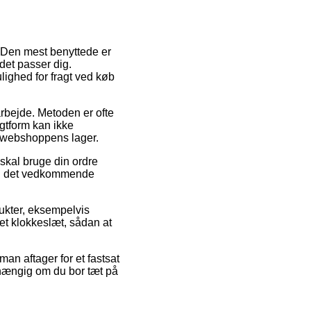
r. Den mest benyttede er
 det passer dig.
ighed for fragt ved køb
t arbejde. Metoden er ofte
gtform kan ikke
l webshoppens lager.
skal bruge din ordre
 ved det vedkommende
ukter, eksempelvis
et klokkeslæt, sådan at
an aftager for et fastsat
fhængig om du bor tæt på