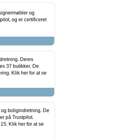
esignermøbler og
lot, og er certificeret
ndretning. Deres
s 37 butikker. De
ing. Klik her for at se
 og boligindretning. De
r på Trustpilot.
5. Klik her for at se