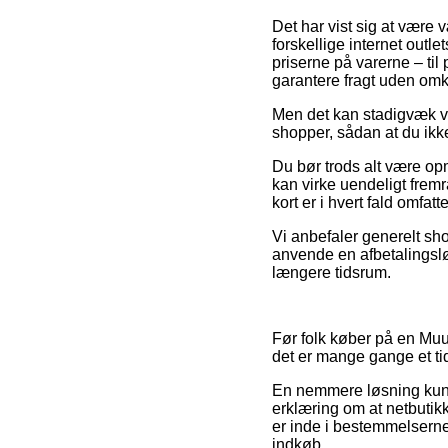
Det har vist sig at være 
forskellige internet outl
priserne på varerne – ti
garantere fragt uden omk
Men det kan stadigvæk vi
shopper, sådan at du ikke 
Du bør trods alt være op
kan virke uendeligt frem
kort er i hvert fald omfa
Vi anbefaler generelt sh
anvende en afbetalingsløs
længere tidsrum.
Før folk køber på en Muub
det er mange gange et ti
En nemmere løsning kunn
erklæring om at netbutik
er inde i bestemmelserne
indkøb.