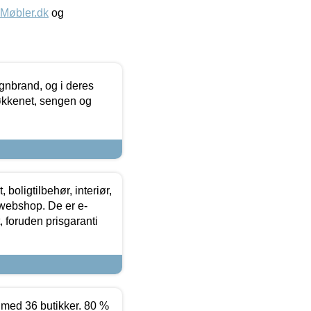
øbler.dk
og
nbrand, og i deres
køkkenet, sengen og
boligtilbehør, interiør,
 webshop. De er e-
 foruden prisgaranti
ed 36 butikker. 80 %