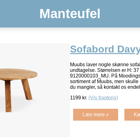
Manteufel
Sofabord Dav
Muubs laver nogle skønne sofa
undtagelse. Størrelsen er H: 37
9120000103_MU. På Moodings.co
sortiment af Muubs, men skulle 
du mangler, så kontakt os endel
1199
kr.
(Vis fragtpris)
Læs mere »
Kø