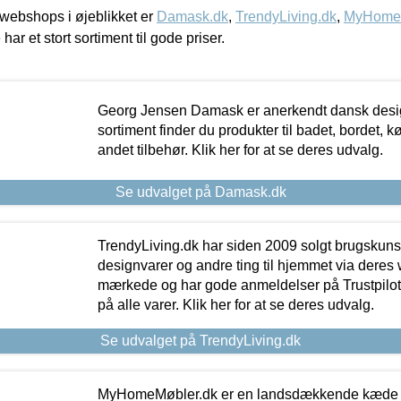
webshops i øjeblikket er
Damask.dk
,
TrendyLiving.dk
,
MyHomeM
 har et stort sortiment til gode priser.
Georg Jensen Damask er anerkendt dansk desig
sortiment finder du produkter til badet, bordet, 
andet tilbehør. Klik her for at se deres udvalg.
Se udvalget på Damask.dk
TrendyLiving.dk har siden 2009 solgt brugskunst, 
designvarer og andre ting til hjemmet via deres
mærkede og har gode anmeldelser på Trustpilot,
på alle varer. Klik her for at se deres udvalg.
Se udvalget på TrendyLiving.dk
MyHomeMøbler.dk er en landsdækkende kæde m