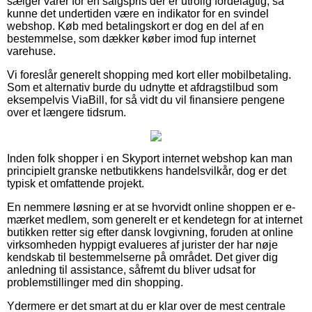
sælger varer for en salgspris der er utrolig fordelagtig, så
kunne det undertiden være en indikator for en svindel
webshop. Køb med betalingskort er dog en del af en
bestemmelse, som dækker køber imod fup internet
varehuse.
Vi foreslår generelt shopping med kort eller mobilbetaling.
Som et alternativ burde du udnytte et afdragstilbud som
eksempelvis ViaBill, for så vidt du vil finansiere pengene
over et længere tidsrum.
Inden folk shopper i en Skyport internet webshop kan man
principielt granske netbutikkens handelsvilkår, dog er det
typisk et omfattende projekt.
En nemmere løsning er at se hvorvidt online shoppen er e-
mærket medlem, som generelt er et kendetegn for at internet
butikken retter sig efter dansk lovgivning, foruden at online
virksomheden hyppigt evalueres af jurister der har nøje
kendskab til bestemmelserne på området. Det giver dig
anledning til assistance, såfremt du bliver udsat for
problemstillinger med din shopping.
Ydermere er det smart at du er klar over de mest centrale