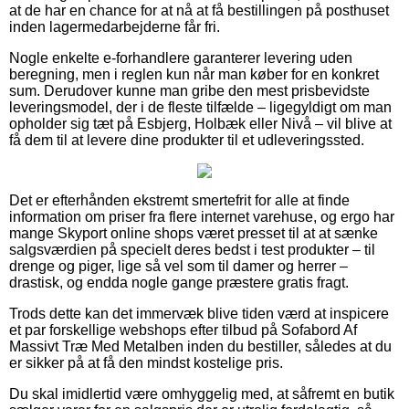
at de har en chance for at nå at få bestillingen på posthuset
inden lagermedarbejderne får fri.
Nogle enkelte e-forhandlere garanterer levering uden
beregning, men i reglen kun når man køber for en konkret
sum. Derudover kunne man gribe den mest prisbevidste
leveringsmodel, der i de fleste tilfælde – ligegyldigt om man
opholder sig tæt på Esbjerg, Holbæk eller Nivå – vil blive at
få dem til at levere dine produkter til et udleveringssted.
Det er efterhånden ekstremt smertefrit for alle at finde
information om priser fra flere internet varehuse, og ergo har
mange Skyport online shops været presset til at at sænke
salgsværdien på specielt deres bedst i test produkter – til
drenge og piger, lige så vel som til damer og herrer –
drastisk, og endda nogle gange præstere gratis fragt.
Trods dette kan det immervæk blive tiden værd at inspicere
et par forskellige webshops efter tilbud på Sofabord Af
Massivt Træ Med Metalben inden du bestiller, således at du
er sikker på at få den mindst kostelige pris.
Du skal imidlertid være omhyggelig med, at såfremt en butik