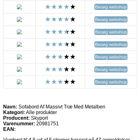
Besøg webshop
Besøg webshop
Besøg webshop
Besøg webshop
Besøg webshop
Besøg webshop
Besøg webshop
Navn:
Sofabord Af Massivt Træ Med Metalben
Kategori:
Alle produkter
Producent:
Skyport
Varenummer:
20981751
EAN:
Vurderet til
4.5
ud af 5 stjerner baseret på
47
anmeldelser