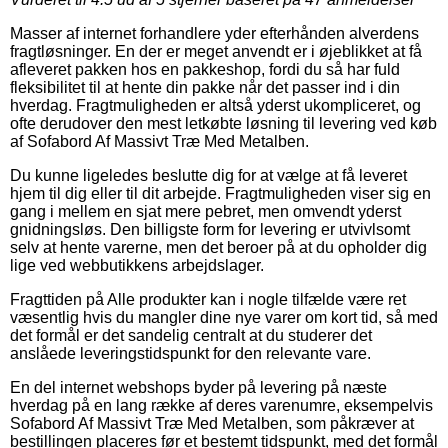
Masser af internet forhandlere yder efterhånden alverdens
fragtløsninger. En der er meget anvendt er i øjeblikket at få
afleveret pakken hos en pakkeshop, fordi du så har fuld
fleksibilitet til at hente din pakke når det passer ind i din
hverdag. Fragtmuligheden er altså yderst ukompliceret, og
ofte derudover den mest letkøbte løsning til levering ved køb
af Sofabord Af Massivt Træ Med Metalben.
Du kunne ligeledes beslutte dig for at vælge at få leveret
hjem til dig eller til dit arbejde. Fragtmuligheden viser sig en
gang i mellem en sjat mere pebret, men omvendt yderst
gnidningsløs. Den billigste form for levering er utvivlsomt
selv at hente varerne, men det beroer på at du opholder dig
lige ved webbutikkens arbejdslager.
Fragttiden på Alle produkter kan i nogle tilfælde være ret
væsentlig hvis du mangler dine nye varer om kort tid, så med
det formål er det sandelig centralt at du studerer det
anslåede leveringstidspunkt for den relevante vare.
En del internet webshops byder på levering på næste
hverdag på en lang række af deres varenumre, eksempelvis
Sofabord Af Massivt Træ Med Metalben, som påkræver at
bestillingen placeres før et bestemt tidspunkt, med det formål