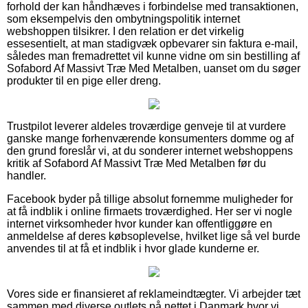
forhold der kan håndhæves i forbindelse med transaktionen,
som eksempelvis den ombytningspolitik internet
webshoppen tilsikrer. I den relation er det virkelig
essesentielt, at man stadigvæk opbevarer sin faktura e-mail,
således man fremadrettet vil kunne vidne om sin bestilling af
Sofabord Af Massivt Træ Med Metalben, uanset om du søger
produkter til en pige eller dreng.
Trustpilot leverer aldeles troværdige genveje til at vurdere
ganske mange forhenværende konsumenters domme og af
den grund foreslår vi, at du sonderer internet webshoppens
kritik af Sofabord Af Massivt Træ Med Metalben før du
handler.
Facebook byder på tillige absolut fornemme muligheder for
at få indblik i online firmaets troværdighed. Her ser vi nogle
internet virksomheder hvor kunder kan offentliggøre en
anmeldelse af deres købsoplevelse, hvilket lige så vel burde
anvendes til at få et indblik i hvor glade kunderne er.
Vores side er finansieret af reklameindtægter. Vi arbejder tæt
sammen med diverse outlets på nettet i Danmark hvor vi