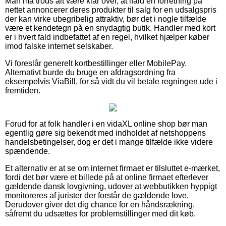
Man må trods alt være klar over, at ifald en forretning på
nettet annoncerer deres produkter til salg for en udsalgspris
der kan virke ubegribelig attraktiv, bør det i nogle tilfælde
være et kendetegn på en snydagtig butik. Handler med kort
er i hvert fald indbefattet af en regel, hvilket hjælper køber
imod falske internet selskaber.
Vi foreslår generelt kortbestillinger eller MobilePay.
Alternativt burde du bruge en afdragsordning fra
eksempelvis ViaBill, for så vidt du vil betale regningen ude i
fremtiden.
Forud for at folk handler i en vidaXL online shop bør man
egentlig gøre sig bekendt med indholdet af netshoppens
handelsbetingelser, dog er det i mange tilfælde ikke videre
spændende.
Et alternativ er at se om internet firmaet er tilsluttet e-mærket,
fordi det bør være et billede på at online firmaet efterlever
gældende dansk lovgivning, udover at webbutikken hyppigt
monitoreres af jurister der forstår de gældende love.
Derudover giver det dig chance for en håndsrækning,
såfremt du udsættes for problemstillinger med dit køb.