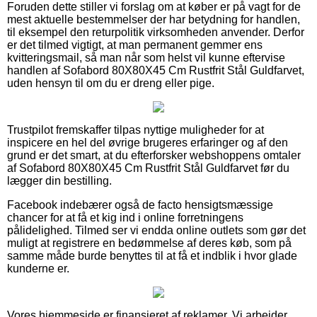
Foruden dette stiller vi forslag om at køber er på vagt for de
mest aktuelle bestemmelser der har betydning for handlen,
til eksempel den returpolitik virksomheden anvender. Derfor
er det tilmed vigtigt, at man permanent gemmer ens
kvitteringsmail, så man når som helst vil kunne eftervise
handlen af Sofabord 80X80X45 Cm Rustfrit Stål Guldfarvet,
uden hensyn til om du er dreng eller pige.
Trustpilot fremskaffer tilpas nyttige muligheder for at
inspicere en hel del øvrige brugeres erfaringer og af den
grund er det smart, at du efterforsker webshoppens omtaler
af Sofabord 80X80X45 Cm Rustfrit Stål Guldfarvet før du
lægger din bestilling.
Facebook indebærer også de facto hensigtsmæssige
chancer for at få et kig ind i online forretningens
pålidelighed. Tilmed ser vi endda online outlets som gør det
muligt at registrere en bedømmelse af deres køb, som på
samme måde burde benyttes til at få et indblik i hvor glade
kunderne er.
Vores hjemmeside er finansieret af reklamer. Vi arbejder