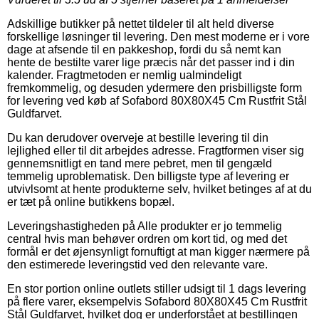
Adskillige butikker på nettet tildeler til alt held diverse
forskellige løsninger til levering. Den mest moderne er i vore
dage at afsende til en pakkeshop, fordi du så nemt kan
hente de bestilte varer lige præcis når det passer ind i din
kalender. Fragtmetoden er nemlig ualmindeligt
fremkommelig, og desuden ydermere den prisbilligste form
for levering ved køb af Sofabord 80X80X45 Cm Rustfrit Stål
Guldfarvet.
Du kan derudover overveje at bestille levering til din
lejlighed eller til dit arbejdes adresse. Fragtformen viser sig
gennemsnitligt en tand mere pebret, men til gengæld
temmelig uproblematisk. Den billigste type af levering er
utvivlsomt at hente produkterne selv, hvilket betinges af at du
er tæt på online butikkens bopæl.
Leveringshastigheden på Alle produkter er jo temmelig
central hvis man behøver ordren om kort tid, og med det
formål er det øjensynligt fornuftigt at man kigger nærmere på
den estimerede leveringstid ved den relevante vare.
En stor portion online outlets stiller udsigt til 1 dags levering
på flere varer, eksempelvis Sofabord 80X80X45 Cm Rustfrit
Stål Guldfarvet, hvilket dog er underforstået at bestillingen