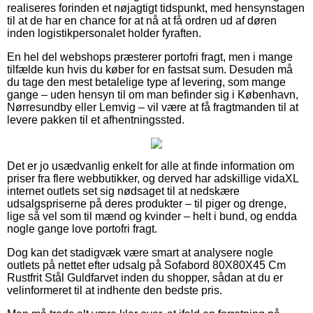
realiseres forinden et nøjagtigt tidspunkt, med hensynstagen
til at de har en chance for at nå at få ordren ud af døren
inden logistikpersonalet holder fyraften.
En hel del webshops præsterer portofri fragt, men i mange
tilfælde kun hvis du køber for en fastsat sum. Desuden må
du tage den mest betalelige type af levering, som mange
gange – uden hensyn til om man befinder sig i København,
Nørresundby eller Lemvig – vil være at få fragtmanden til at
levere pakken til et afhentningssted.
Det er jo usædvanlig enkelt for alle at finde information om
priser fra flere webbutikker, og derved har adskillige vidaXL
internet outlets set sig nødsaget til at nedskære
udsalgspriserne på deres produkter – til piger og drenge,
lige så vel som til mænd og kvinder – helt i bund, og endda
nogle gange love portofri fragt.
Dog kan det stadigvæk være smart at analysere nogle
outlets på nettet efter udsalg på Sofabord 80X80X45 Cm
Rustfrit Stål Guldfarvet inden du shopper, sådan at du er
velinformeret til at indhente den bedste pris.