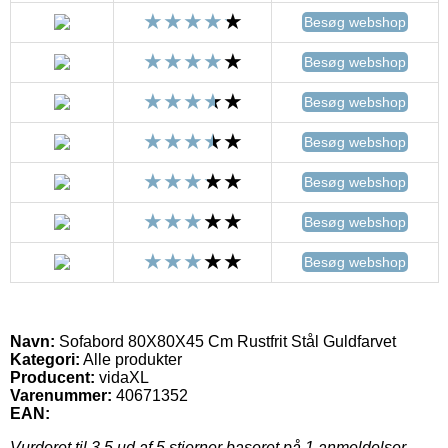
Besøg webshop
Besøg webshop
Besøg webshop
Besøg webshop
Besøg webshop
Besøg webshop
Besøg webshop
Navn:
Sofabord 80X80X45 Cm Rustfrit Stål Guldfarvet
Kategori:
Alle produkter
Producent:
vidaXL
Varenummer:
40671352
EAN:
Vurderet til
3.5
ud af 5 stjerner baseret på
1
anmeldelser