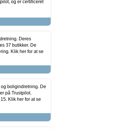
lot, og er certificeret
ndretning. Deres
s 37 butikker. De
ing. Klik her for at se
 og boligindretning. De
r på Trustpilot.
5. Klik her for at se