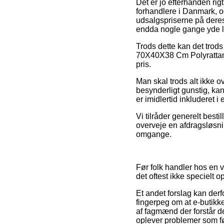
Det er jo efterhånden rigt
forhandlere i Danmark, o
udsalgspriserne på deres
endda nogle gange yde l
Trods dette kan det trod
70X40X38 Cm Polyrattan A
pris.
Man skal trods alt ikke o
besynderligt gunstig, k
er imidlertid inkluderet 
Vi tilråder generelt best
overveje en afdragsløsnin
omgange.
Før folk handler hos en 
det oftest ikke specielt 
Et andet forslag kan der
fingerpeg om at e-butikk
af fagmænd der forstår d
oplever problemer som fø