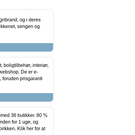
nbrand, og i deres
køkkenet, sengen og
boligtilbehør, interiør,
 webshop. De er e-
 foruden prisgaranti
ed 36 butikker. 80 %
nden for 1 uge, og
ikken. Klik her for at