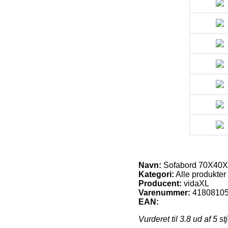
Navn:
Sofabord 70X40X3
Kategori:
Alle produkter
Producent:
vidaXL
Varenummer:
4180810
EAN:
Vurderet til
3.8
ud af 5 st