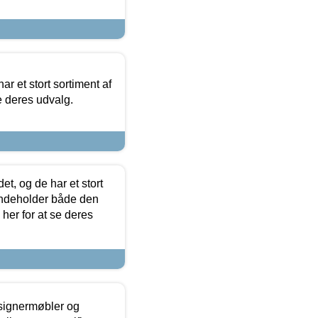
ar et stort sortiment af
e deres udvalg.
t, og de har et stort
 indeholder både den
 her for at se deres
esignermøbler og