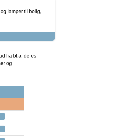
g lamper til bolig,
 fra bl.a. deres
mer og