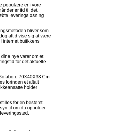
e populære er i vore
r der er tid til det.
øbte leveringsløsning
veringsmetoden bliver som
dog altid vise sig at være
l internet butikkens
e dine nye varer om et
ingstid for det aktuelle
is Sofabord 70X40X38 Cm
s forinden et aftalt
akkeansatte holder
tilles for en bestemt
nsyn til om du opholder
udleveringssted.