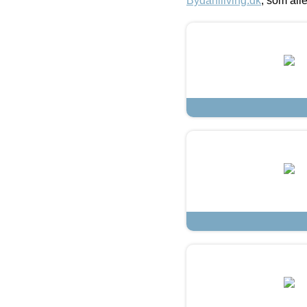
Bydahlliving.dk
, som alle