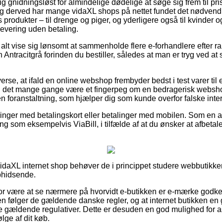
ig gnidningsløst for almindelige dødelige at søge sig frem til pri
g derved har mange vidaXL shops på nettet fundet det nødvendi
 produkter – til drenge og piger, og yderligere også til kvinder
evering uden betaling.
s alt vise sig lønsomt at sammenholde flere e-forhandlere efter 
ntracitgrå forinden du bestiller, således at man er tryg ved at 
verse, at ifald en online webshop frembyder bedst i test varer til
an det mange gange være et fingerpeg om en bedragerisk websho
i en foranstaltning, som hjælper dig som kunde overfor falske int
illinger med betalingskort eller betalinger med mobilen. Som en
g som eksempelvis ViaBill, i tilfælde af at du ønsker at afbetale
vidaXL internet shop behøver de i princippet studere webbutikke
ophidsende.
for være at se nærmere på hvorvidt e-butikken er e-mærke godk
en følger de gældende danske regler, og at internet butikken en
e gældende regulativer. Dette er desuden en god mulighed for as
lge af dit køb.