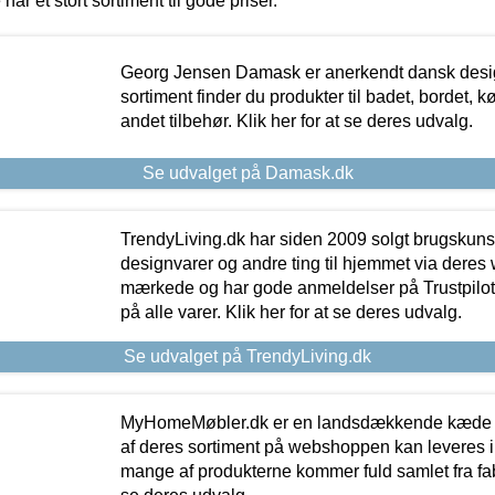
 har et stort sortiment til gode priser.
Georg Jensen Damask er anerkendt dansk desig
sortiment finder du produkter til badet, bordet, 
andet tilbehør. Klik her for at se deres udvalg.
Se udvalget på Damask.dk
TrendyLiving.dk har siden 2009 solgt brugskunst, 
designvarer og andre ting til hjemmet via deres
mærkede og har gode anmeldelser på Trustpilot,
på alle varer. Klik her for at se deres udvalg.
Se udvalget på TrendyLiving.dk
MyHomeMøbler.dk er en landsdækkende kæde m
af deres sortiment på webshoppen kan leveres i
mange af produkterne kommer fuld samlet fra fabr