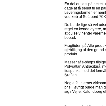
En del outlets på nettet
dage at få sendt til en pak
Leveringsformen er neml
ved køb af Sofabord 70X
Du burde lige så vel udse 
regel en kende dyrere, me
at du selv henter varerne
bopæl.
Fragttiden på Alle produk
øjeblik, og af den grund e
produkt.
Masser af e-shops tilsi
Polyrattan Antracitgrå, m
tidspunkt, med det formå
fyraften.
Nogle få internet virksom
pris. I øvrigt burde man 
sig i Vejle, Kalundborg el