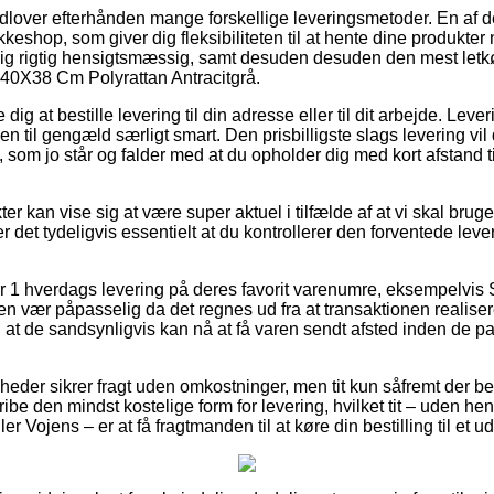
 udlover efterhånden mange forskellige leveringsmetoder. En af d
keshop, som giver dig fleksibiliteten til at hente dine produkter nå
ig rigtig hensigtsmæssig, samt desuden desuden den mest letk
40X38 Cm Polyrattan Antracitgrå.
dig at bestille levering til din adresse eller til dit arbejde. Le
n til gengæld særligt smart. Den prisbilligste slags levering vil 
, som jo står og falder med at du opholder dig med kort afstand ti
ter kan vise sig at være super aktuel i tilfælde af at vi skal brug
r det tydeligvis essentielt at du kontrollerer den forventede lever
ger 1 hverdags levering på deres favorit varenumre, eksempelv
en vær påpasselig da det regnes ud fra at transaktionen realisere
l at de sandsynligvis kan nå at få varen sendt afsted inden de p
heder sikrer fragt uden omkostninger, men tit kun såfremt der bes
gribe den mindst kostelige form for levering, hvilket tit – uden he
ler Vojens – er at få fragtmanden til at køre din bestilling til et 