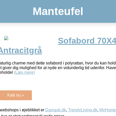
Manteufel
Sofabord 70X
Antracitgrå
 naturlig charme med dette sofabord i polyrattan, hvor du kan hold
 giver dig mulighed for at nyde en vidunderlig tid udenfor. Have
geholdel
(Læs mere)
Køb nu »
webshops i øjeblikket er
Damask.dk
,
TrendyLiving.dk
,
MyHomeM