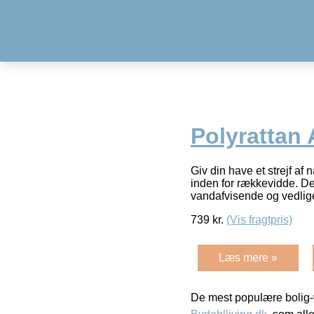
Polyrattan 
Giv din have et strejf af
inden for rækkevidde. Det
vandafvisende og vedli
739
kr.
(Vis fragtpris)
Læs mere »
De mest populære bolig-