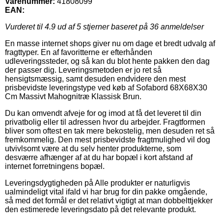
Varenummer:
41808099
EAN:
Vurderet til
4.9
ud af 5 stjerner baseret på
36
anmeldelser
En masse internet shops giver nu om dage et bredt udvalg af
fragttyper. En af favoritterne er efterhånden
udleveringssteder, og så kan du blot hente pakken den dag
der passer dig. Leveringsmetoden er jo ret så
hensigtsmæssig, samt desuden endvidere den mest
prisbevidste leveringstype ved køb af Sofabord 68X68X30
Cm Massivt Mahognitræ Klassisk Brun.
Du kan omvendt afveje for og imod at få det leveret til din
privatbolig eller til adressen hvor du arbejder. Fragtformen
bliver som oftest en tak mere bekostelig, men desuden ret så
fremkommelig. Den mest prisbevidste fragtmulighed vil dog
utvivlsomt være at du selv henter produkterne, som
desværre afhænger af at du har bopæl i kort afstand af
internet forretningens bopæl.
Leveringsdygtigheden på Alle produkter er naturligvis
ualmindeligt vital ifald vi har brug for din pakke omgående,
så med det formål er det relativt vigtigt at man dobbelttjekker
den estimerede leveringsdato på det relevante produkt.