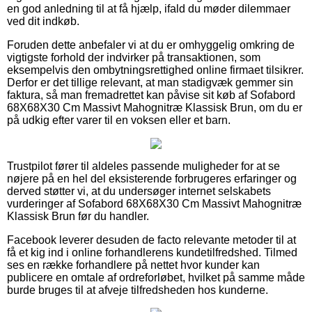
en god anledning til at få hjælp, ifald du møder dilemmaer
ved dit indkøb.
Foruden dette anbefaler vi at du er omhyggelig omkring de
vigtigste forhold der indvirker på transaktionen, som
eksempelvis den ombytningsrettighed online firmaet tilsikrer.
Derfor er det tillige relevant, at man stadigvæk gemmer sin
faktura, så man fremadrettet kan påvise sit køb af Sofabord
68X68X30 Cm Massivt Mahognitræ Klassisk Brun, om du er
på udkig efter varer til en voksen eller et barn.
Trustpilot fører til aldeles passende muligheder for at se
nøjere på en hel del eksisterende forbrugeres erfaringer og
derved støtter vi, at du undersøger internet selskabets
vurderinger af Sofabord 68X68X30 Cm Massivt Mahognitræ
Klassisk Brun før du handler.
Facebook leverer desuden de facto relevante metoder til at
få et kig ind i online forhandlerens kundetilfredshed. Tilmed
ses en række forhandlere på nettet hvor kunder kan
publicere en omtale af ordreforløbet, hvilket på samme måde
burde bruges til at afveje tilfredsheden hos kunderne.