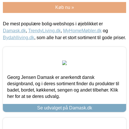
Køb nu »
De mest populære bolig-webshops i øjeblikket er
Damask.dk
,
TrendyLiving.dk
,
MyHomeMøbler.dk
og
Bydahlliving.dk
, som alle har et stort sortiment til gode priser.
Georg Jensen Damask er anerkendt dansk
designbrand, og i deres sortiment finder du produkter til
badet, bordet, køkkenet, sengen og andet tilbehør. Klik
her for at se deres udvalg.
Se udvalget på Damask.dk