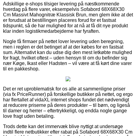
Adskillige e-shops tilsiger levering på næstkommende
hverdag på flere varer, eksempelvis Sofabord 68X68X30
Cm Massivt Mahognitræ Klassisk Brun, men glem ikke at det
er forudsat at bestillingen placeres forud for et fastsat
tidspunkt, så de har mulighed for at nå at få dit nye produkt
klar inden logistikmedarbejderne har fyraften.
Nogle få firmaer på nettet lover levering uden beregning,
men i reglen er det betinget af at der købes for en fastsat
sum. Alternativt kan du udse dig den mest letkøbte mulighed
for fragt, hvilket oftest – uden hensyn til om du befinder sig
nær Køge, Ikast eller Hadsten – vil være at få kørt dine varer
til en pakkeshop.
Det er ret uproblematisk for os alle at sammenligne priser
(via fx PriceRunner) på forskellige butikker på nettet, og ergo
har flertallet af vidaXL internet shops fundet det nødvendigt
at reducere priserne på deres produkter – til børn, og ligeså
til damer og herrer – eftertrykkeligt, og endda nogle gange
love fragt uden betaling.
Trods dette kan det immervæk blive nyttigt at undersøge
indtil flere netbutikker efter rabat på Sofabord 68X68X30 Cm