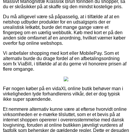
Massivt Mahognitræ Klassisk Brun forinden du shopper, så
du er skråsikker på at skaffe sig den mindst kostelige pris.
Du må alligevel være så påpasselig, at i tilfælde af at en
netshop udbyder produkter for en udsalgspris der er
urealistisk letkøbt, burde det mange gange være et
fingerpeg om en uærlig webbutik. Køb med kort er på den
anden side omfavnet af en anordning, hvilket værner køber
overfor fup online webshops.
Vi anbefaler shopping med kort eller MobilePay. Som et
alternativ burde du drage fordel af en afbetalingsordning
som fx ViaBill, i tilfælde af at du gerne vil honorere prisen af
flere omgange.
Før nogen køber på en vidaXL online butik behøver man i
virkeligheden tyde forhandlerens vilkår, det er dog typisk
ikke super spændende.
Et nemmere alternativ kunne være at efterse hvorvidt online
virksomheden er e-mærke tilsluttet, som er et bevis på at
internet shoppen opererer i overensstemmelse med dansk
lovgivning, foruden at online butikken jævnligt vurderes af
fagfolk som behersker de gældende regler. Dette er desuden