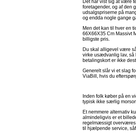
Det har vist sig at være 
foretagender, og af den 
udsalgspriserne på mange
og endda nogle gange gar
Men det kan til hver en t
66X66X35 Cm Massivt Mang
billigste pris.
Du skal alligevel være så
virke usædvanlig lav, så
betalingskort er ikke des
Generelt slår vi et slag 
ViaBill, hvis du efterspø
Inden folk køber på en v
typisk ikke særlig morso
Et nemmere alternativ ku
almindeligvis er et bille
regelmæssigt overværes a
til hjælpende service, så