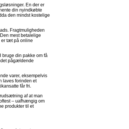
sløsninger. En der er
at hente din nyindkøbte
ndda den mindst kostelige
plads. Fragtmuligheden
 Den mest betalelige
 er tæt på online
al bruge din pakke om få
or det pågældende
nde varer, eksempelvis
laves forinden et
kansatte får fri.
orudsætning af at man
 oftest – uafhængig om
e produkter til et