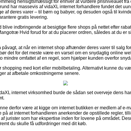
temmelig hensigtsmæssigt for enhver at vurdere prisniveauet fra 
grund har massevis af vidaXL internet forhandlere fundet det uun
 af deres varer – til børn og babyer, og desuden også til kvin
antere gratis levering.
id blive indbringende at besigtige flere shops på nettet efter ra
otræ Hvid forud for at du placerer ordren, således at du er s
 påvagt, at når en internet shop afhænder deres varer til salg fo
 bør det for det meste være en varsel om en snydagtig online 
to mindre omfattet af en regel, som hjælper kunden overfor snyda
for shopping med kort eller mobilbetaling. Alternativt kunne du v
rger at afbetale omkostningerne senere.
idaXL internet virksomhed burde de sådan set overveje dens han
mt.
nne derfor være at kigge om internet butikken er medlem af e-mæ
de på at internet forhandleren anerkender de opstillede regler, t
f jurister som har ekspertise inden for lovene på området. Des
fremt du skulle få udfordringer med dit køb.