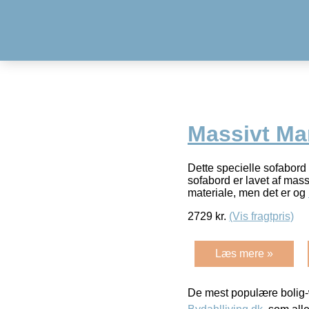
Massivt Ma
Dette specielle sofabord ha
sofabord er lavet af mas
materiale, men det er og
2729
kr.
(Vis fragtpris)
Læs mere »
De mest populære bolig-