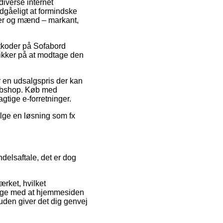
diverse internet
dgåeligt at formindske
der og mænd – markant,
batkoder på Sofabord
ikker på at modtage den
r en udsalgspris der kan
webshop. Køb med
gtige e-forretninger.
ælge en løsning som fx
delsaftale, det er dog
rket, hvilket
illige med at hjemmesiden
uden giver det dig genvej