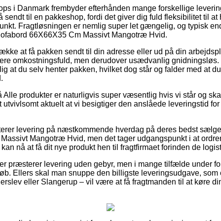
 i Danmark frembyder efterhånden mange forskellige levering
å sendt til en pakkeshop, fordi det giver dig fuld fleksibilitet til 
spunkt. Fragtløsningen er nemlig super let gængelig, og typisk e
f Sofabord 66X66X35 Cm Massivt Mangotræ Hvid.
kke at få pakken sendt til din adresse eller ud på din arbejds
mere omkostningsfuld, men derudover usædvanlig gnidningsløs.
ig at du selv henter pakken, hvilket dog står og falder med at du
.
Alle produkter er naturligvis super væsentlig hvis vi står og sk
t utvivlsomt aktuelt at vi besigtiger den anslåede leveringstid f
terer levering på næstkommende hverdag på deres bedst sælge
ssivt Mangotræ Hvid, men det tager udgangspunkt i at ordren 
kan nå at få dit nye produkt hen til fragtfirmaet forinden de logisti
r præsterer levering uden gebyr, men i mange tilfælde under f
eløb. Ellers skal man snuppe den billigste leveringsudgave, som
rslev eller Slangerup – vil være at få fragtmanden til at køre din