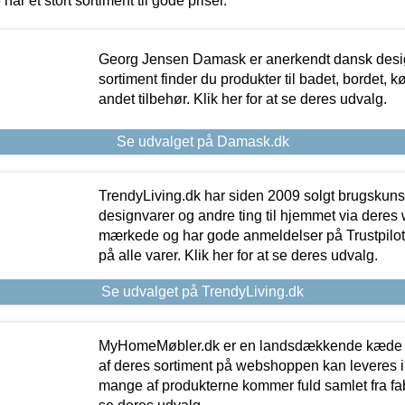
 har et stort sortiment til gode priser.
Georg Jensen Damask er anerkendt dansk desig
sortiment finder du produkter til badet, bordet, 
andet tilbehør. Klik her for at se deres udvalg.
Se udvalget på Damask.dk
TrendyLiving.dk har siden 2009 solgt brugskunst, 
designvarer og andre ting til hjemmet via deres
mærkede og har gode anmeldelser på Trustpilot,
på alle varer. Klik her for at se deres udvalg.
Se udvalget på TrendyLiving.dk
MyHomeMøbler.dk er en landsdækkende kæde m
af deres sortiment på webshoppen kan leveres i
mange af produkterne kommer fuld samlet fra fabr