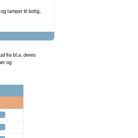
g lamper til bolig,
 fra bl.a. deres
mer og