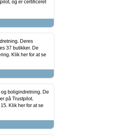
lot, og er certificeret
ndretning. Deres
s 37 butikker. De
ing. Klik her for at se
 og boligindretning. De
r på Trustpilot.
5. Klik her for at se