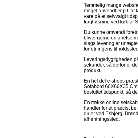
Temmelig mange webshops
meget anvendt er p.t. at f
vare på et selvvalgt tid
fragtløsning ved køb a
Du kunne omvendt foretræ
bliver gerne en anelse 
slags levering er unægtel
forretningens tilholdssted
Leveringsdygtigheden på 
sekunder, så derfor er de
produkt.
En hel del e-shops præs
Sofabord 66X66X35 Cm Ma
besluttet tidspunkt, så de 
En række online selskabe
handler for et præcist b
du er ved Esbjerg, Brønde
afhentningssted.