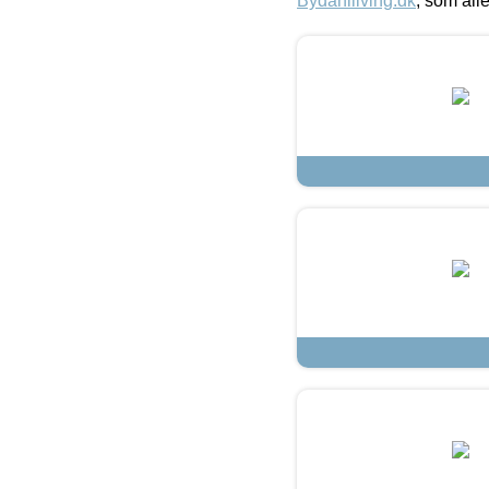
Bydahlliving.dk
, som alle