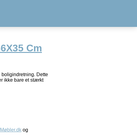
66X35 Cm
in boligindretning. Dette
r ikke bare et stærkt
øbler.dk
og