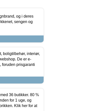
nbrand, og i deres
køkkenet, sengen og
boligtilbehør, interiør,
 webshop. De er e-
 foruden prisgaranti
ed 36 butikker. 80 %
nden for 1 uge, og
ikken. Klik her for at