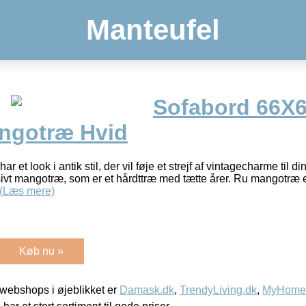
Manteufel
Sofabord 66X
ngotræ Hvid
r et look i antik stil, der vil føje et strejf af vintagecharme til d
sivt mangotræ, som er et hårdttræ med tætte årer. Ru mangotræ e
(Læs mere)
Køb nu »
webshops i øjeblikket er
Damask.dk
,
TrendyLiving.dk
,
MyHomeM