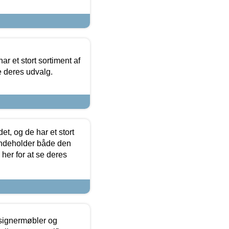
ar et stort sortiment af
e deres udvalg.
t, og de har et stort
 indeholder både den
 her for at se deres
esignermøbler og