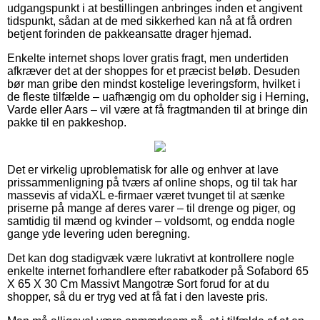
udgangspunkt i at bestillingen anbringes inden et angivent
tidspunkt, sådan at de med sikkerhed kan nå at få ordren
betjent forinden de pakkeansatte drager hjemad.
Enkelte internet shops lover gratis fragt, men undertiden
afkræver det at der shoppes for et præcist beløb. Desuden
bør man gribe den mindst kostelige leveringsform, hvilket i
de fleste tilfælde – uafhængig om du opholder sig i Herning,
Varde eller Aars – vil være at få fragtmanden til at bringe din
pakke til en pakkeshop.
Det er virkelig uproblematisk for alle og enhver at lave
prissammenligning på tværs af online shops, og til tak har
massevis af vidaXL e-firmaer været tvunget til at sænke
priserne på mange af deres varer – til drenge og piger, og
samtidig til mænd og kvinder – voldsomt, og endda nogle
gange yde levering uden beregning.
Det kan dog stadigvæk være lukrativt at kontrollere nogle
enkelte internet forhandlere efter rabatkoder på Sofabord 65
X 65 X 30 Cm Massivt Mangotræ Sort forud for at du
shopper, så du er tryg ved at få fat i den laveste pris.