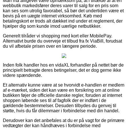
Man må alligevel være opmærksom på, at i tilfælde af at en
webbutik markedsfører deres varer til salg for en pris som
kan ses som utrolig favorabel, så bør det undertiden være et
bevis på en uægte internet virksomhed. Køb med
betalingskort er trods alt dækket ind under et reglement, der
hjælper dig som kunde imod uærlige netbutikker.
Generelt tilråder vi shopping med kort eller MobilePay.
Alternativt burde du overveje et tilbud fra fx ViaBill, forudsat
du vil afbetale prisen over en længere periode.
Inden folk handler hos en vidaXL forhandler på nettet bør de
principielt betragte deres betingelser, det er dog gerne ikke
videre spændende.
Et alternativ kunne være at se hvorvidt e-handlen er medlem
af e-mærket, siden det kan være en forsikring om at online
butikken føjer de officielle danske regler, foruden at internet
shoppen løbende ses til af fagfolk der er indført i de
gældende bestemmelser. Desuden tilbydes du genvej til
støtte, hvis du får dilemmaer i forbindelse med din handel.
Derudover kan det anbefales at du er på vagt for de primære
vedtægter der kan håndhæves i forbindelse med