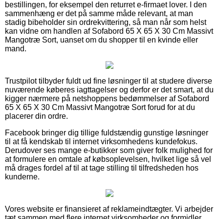
bestillingen, for eksempel den returret e-firmaet lover. I den
sammenhæng er det på samme måde relevant, at man
stadig bibeholder sin ordrekvittering, så man når som helst
kan vidne om handlen af Sofabord 65 X 65 X 30 Cm Massivt
Mangotræ Sort, uanset om du shopper til en kvinde eller
mand.
Trustpilot tilbyder fuldt ud fine løsninger til at studere diverse
nuværende køberes iagttagelser og derfor er det smart, at du
kigger nærmere på netshoppens bedømmelser af Sofabord
65 X 65 X 30 Cm Massivt Mangotræ Sort forud for at du
placerer din ordre.
Facebook bringer dig tillige fuldstændig gunstige løsninger
til at få kendskab til internet virksomhedens kundefokus.
Derudover ses mange e-butikker som giver folk mulighed for
at formulere en omtale af købsoplevelsen, hvilket lige så vel
må drages fordel af til at tage stilling til tilfredsheden hos
kunderne.
Vores website er finansieret af reklameindtægter. Vi arbejder
tæt sammen med flere internet virksomheder og formidler