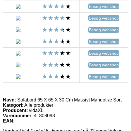
Besøg webshop
Besøg webshop
Besøg webshop
Besøg webshop
Besøg webshop
Besøg webshop
Besøg webshop
Navn:
Sofabord 65 X 65 X 30 Cm Massivt Mangotræ Sort
Kategori:
Alle produkter
Producent:
vidaXL
Varenummer:
41808093
EAN:
Vurderet til
4.1
ud af 5 stjerner baseret på
22
anmeldelser