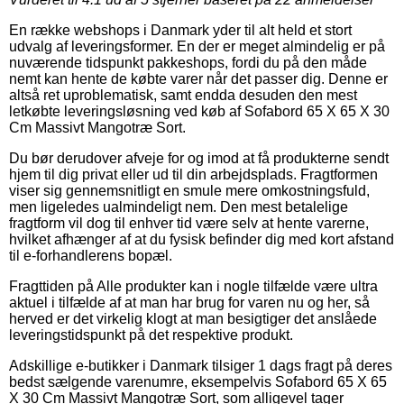
En række webshops i Danmark yder til alt held et stort
udvalg af leveringsformer. En der er meget almindelig er på
nuværende tidspunkt pakkeshops, fordi du på den måde
nemt kan hente de købte varer når det passer dig. Denne er
altså ret uproblematisk, samt endda desuden den mest
letkøbte leveringsløsning ved køb af Sofabord 65 X 65 X 30
Cm Massivt Mangotræ Sort.
Du bør derudover afveje for og imod at få produkterne sendt
hjem til dig privat eller ud til din arbejdsplads. Fragtformen
viser sig gennemsnitligt en smule mere omkostningsfuld,
men ligeledes ualmindeligt nem. Den mest betalelige
fragtform vil dog til enhver tid være selv at hente varerne,
hvilket afhænger af at du fysisk befinder dig med kort afstand
til e-forhandlerens bopæl.
Fragttiden på Alle produkter kan i nogle tilfælde være ultra
aktuel i tilfælde af at man har brug for varen nu og her, så
herved er det virkelig klogt at man besigtiger det anslåede
leveringstidspunkt på det respektive produkt.
Adskillige e-butikker i Danmark tilsiger 1 dags fragt på deres
bedst sælgende varenumre, eksempelvis Sofabord 65 X 65
X 30 Cm Massivt Mangotræ Sort, som alligevel tager