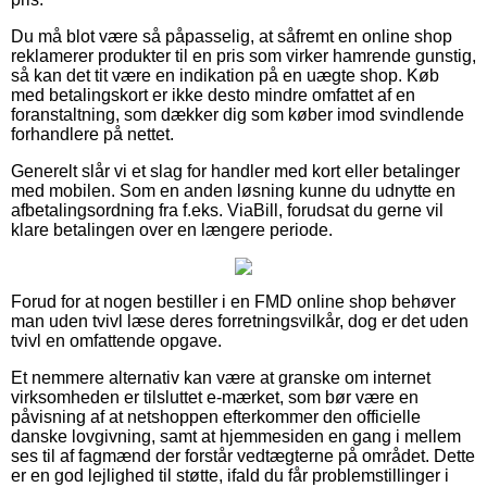
Du må blot være så påpasselig, at såfremt en online shop
reklamerer produkter til en pris som virker hamrende gunstig,
så kan det tit være en indikation på en uægte shop. Køb
med betalingskort er ikke desto mindre omfattet af en
foranstaltning, som dækker dig som køber imod svindlende
forhandlere på nettet.
Generelt slår vi et slag for handler med kort eller betalinger
med mobilen. Som en anden løsning kunne du udnytte en
afbetalingsordning fra f.eks. ViaBill, forudsat du gerne vil
klare betalingen over en længere periode.
Forud for at nogen bestiller i en FMD online shop behøver
man uden tvivl læse deres forretningsvilkår, dog er det uden
tvivl en omfattende opgave.
Et nemmere alternativ kan være at granske om internet
virksomheden er tilsluttet e-mærket, som bør være en
påvisning af at netshoppen efterkommer den officielle
danske lovgivning, samt at hjemmesiden en gang i mellem
ses til af fagmænd der forstår vedtægterne på området. Dette
er en god lejlighed til støtte, ifald du får problemstillinger i