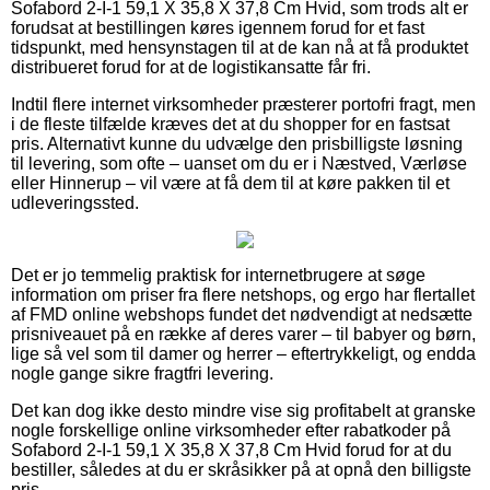
Sofabord 2-I-1 59,1 X 35,8 X 37,8 Cm Hvid, som trods alt er
forudsat at bestillingen køres igennem forud for et fast
tidspunkt, med hensynstagen til at de kan nå at få produktet
distribueret forud for at de logistikansatte får fri.
Indtil flere internet virksomheder præsterer portofri fragt, men
i de fleste tilfælde kræves det at du shopper for en fastsat
pris. Alternativt kunne du udvælge den prisbilligste løsning
til levering, som ofte – uanset om du er i Næstved, Værløse
eller Hinnerup – vil være at få dem til at køre pakken til et
udleveringssted.
Det er jo temmelig praktisk for internetbrugere at søge
information om priser fra flere netshops, og ergo har flertallet
af FMD online webshops fundet det nødvendigt at nedsætte
prisniveauet på en række af deres varer – til babyer og børn,
lige så vel som til damer og herrer – eftertrykkeligt, og endda
nogle gange sikre fragtfri levering.
Det kan dog ikke desto mindre vise sig profitabelt at granske
nogle forskellige online virksomheder efter rabatkoder på
Sofabord 2-I-1 59,1 X 35,8 X 37,8 Cm Hvid forud for at du
bestiller, således at du er skråsikker på at opnå den billigste
pris.