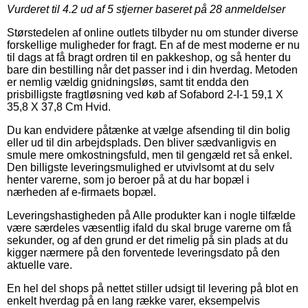
Vurderet til
4.2
ud af 5 stjerner baseret på
28
anmeldelser
Størstedelen af online outlets tilbyder nu om stunder diverse
forskellige muligheder for fragt. En af de mest moderne er nu
til dags at få bragt ordren til en pakkeshop, og så henter du
bare din bestilling når det passer ind i din hverdag. Metoden
er nemlig vældig gnidningsløs, samt tit endda den
prisbilligste fragtløsning ved køb af Sofabord 2-I-1 59,1 X
35,8 X 37,8 Cm Hvid.
Du kan endvidere påtænke at vælge afsending til din bolig
eller ud til din arbejdsplads. Den bliver sædvanligvis en
smule mere omkostningsfuld, men til gengæld ret så enkel.
Den billigste leveringsmulighed er utvivlsomt at du selv
henter varerne, som jo beroer på at du har bopæl i
nærheden af e-firmaets bopæl.
Leveringshastigheden på Alle produkter kan i nogle tilfælde
være særdeles væsentlig ifald du skal bruge varerne om få
sekunder, og af den grund er det rimelig på sin plads at du
kigger nærmere på den forventede leveringsdato på den
aktuelle vare.
En hel del shops på nettet stiller udsigt til levering på blot en
enkelt hverdag på en lang række varer, eksempelvis