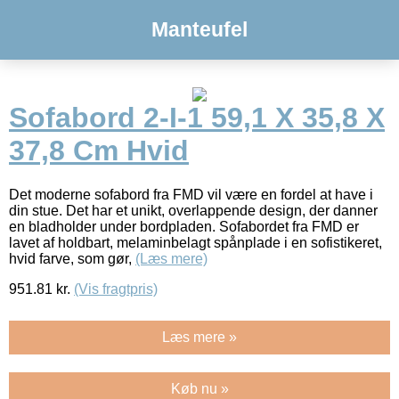
Manteufel
Sofabord 2-I-1 59,1 X 35,8 X
37,8 Cm Hvid
Det moderne sofabord fra FMD vil være en fordel at have i
din stue. Det har et unikt, overlappende design, der danner
en bladholder under bordpladen. Sofabordet fra FMD er
lavet af holdbart, melaminbelagt spånplade i en sofistikeret,
hvid farve, som gør,
(Læs mere)
951.81
kr.
(Vis fragtpris)
Læs mere »
Køb nu »