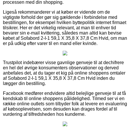
processen med din shopping.
Ligeså rekommanderer vi at køber er vidende om de
vigtigste forhold der gør sig gældende i forbindelse med
bestillingen, for eksempel hvilken byttepolitik internet firmaet
tilsikrer. Her er det virkelig relevant, at man til enhver tid
bevarer sin e-mail kvittering, således man altid kan bevise
købet af Sofabord 2-I-1 59,1 X 35,8 X 37,8 Cm Hvid, om man
er på udkig efter varer til en mand eller kvinde.
Trustpilot indebærer visse gavnlige genveje til at dechifrere
en hel del øvrige konsumenters observationer og derved
anbefales det, at du tager et kig på online shoppens omtaler
af Sofabord 2-I-1 59,1 X 35,8 X 37,8 Cm Hvid inden du
lægger din bestilling.
Facebook medfører endvidere altid belejlige genveje til at få
kendskab til online shoppens pålidelighed. Tilmed ser vi en
række online outlets som tilbyder folk at levere en evaluering
af købsoplevelsen, som desuden kan drages fordel af til
vurdering af tilfredsheden hos kunderne.