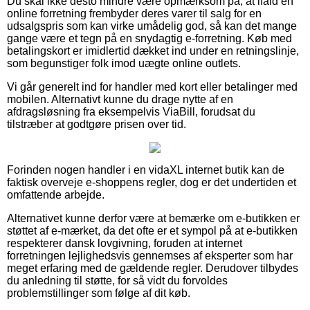
Du skal ikke desto mindre være opmærksom på, at ifald en
online forretning frembyder deres varer til salg for en
udsalgspris som kan virke umådelig god, så kan det mange
gange være et tegn på en snydagtig e-forretning. Køb med
betalingskort er imidlertid dækket ind under en retningslinje,
som begunstiger folk imod uægte online outlets.
Vi går generelt ind for handler med kort eller betalinger med
mobilen. Alternativt kunne du drage nytte af en
afdragsløsning fra eksempelvis ViaBill, forudsat du
tilstræber at godtgøre prisen over tid.
Forinden nogen handler i en vidaXL internet butik kan de
faktisk overveje e-shoppens regler, dog er det undertiden et
omfattende arbejde.
Alternativet kunne derfor være at bemærke om e-butikken er
støttet af e-mærket, da det ofte er et sympol på at e-butikken
respekterer dansk lovgivning, foruden at internet
forretningen lejlighedsvis gennemses af eksperter som har
meget erfaring med de gældende regler. Derudover tilbydes
du anledning til støtte, for så vidt du forvoldes
problemstillinger som følge af dit køb.