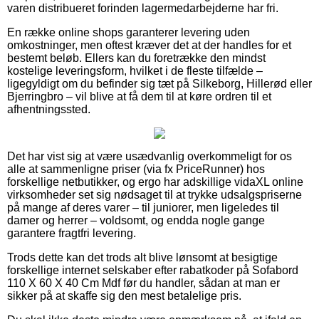
varen distribueret forinden lagermedarbejderne har fri.
En række online shops garanterer levering uden
omkostninger, men oftest kræver det at der handles for et
bestemt beløb. Ellers kan du foretrække den mindst
kostelige leveringsform, hvilket i de fleste tilfælde –
ligegyldigt om du befinder sig tæt på Silkeborg, Hillerød eller
Bjerringbro – vil blive at få dem til at køre ordren til et
afhentningssted.
Det har vist sig at være usædvanlig overkommeligt for os
alle at sammenligne priser (via fx PriceRunner) hos
forskellige netbutikker, og ergo har adskillige vidaXL online
virksomheder set sig nødsaget til at trykke udsalgspriserne
på mange af deres varer – til juniorer, men ligeledes til
damer og herrer – voldsomt, og endda nogle gange
garantere fragtfri levering.
Trods dette kan det trods alt blive lønsomt at besigtige
forskellige internet selskaber efter rabatkoder på Sofabord
110 X 60 X 40 Cm Mdf før du handler, sådan at man er
sikker på at skaffe sig den mest betalelige pris.