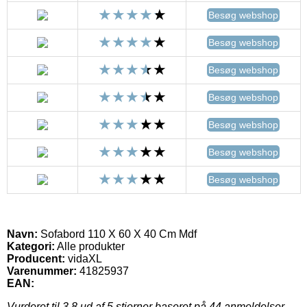
Besøg webshop
Besøg webshop
Besøg webshop
Besøg webshop
Besøg webshop
Besøg webshop
Besøg webshop
Navn:
Sofabord 110 X 60 X 40 Cm Mdf
Kategori:
Alle produkter
Producent:
vidaXL
Varenummer:
41825937
EAN:
Vurderet til
3.8
ud af 5 stjerner baseret på
44
anmeldelser