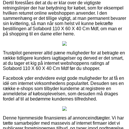
Dertil foreslåes det at du er klar over de vigtigste
retningslinjer der har betydning for købet, som for eksempel
hvilken returret online webshoppen anvender. I den
sammenhæng er det tillige vigtigt, at man permanent bevarer
sin kvittering, så man når som helst vil kunne bekræfte
bestillingen af Sofabord 110 X 60 X 40 Cm Mdf, om man er
på shopping til en dame eller herre.
Trustpilot genererer altid pæne muligheder for at betragte en
række tidligere kunders iagttagelser og derved er det smart,
at du tager et kig på internet webshoppens ratings af
Sofabord 110 X 60 X 40 Cm Mdf før du shopper.
Facebook yder endvidere evigt gode muligheder for at få en
idé om internet virksomhedens popularitet. Desuden ses en
række e-shops som tilbyder kunderne at registrere en
anmeldelse af købsoplevelsen, som desuden må drages
fordel af til at bedømme kundernes tilfredshed.
Denne hjemmeside finansieres af annonceindtægter. Vi har
tætte samarbejder med massevis af internet firmaer idet vi
publicerer forretningernes tilbud, og tager imod godtgørelse