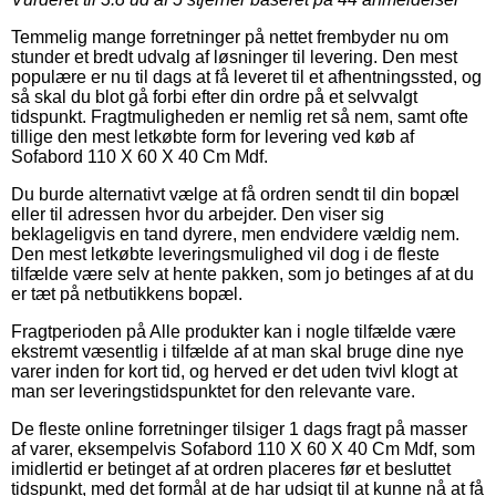
Temmelig mange forretninger på nettet frembyder nu om
stunder et bredt udvalg af løsninger til levering. Den mest
populære er nu til dags at få leveret til et afhentningssted, og
så skal du blot gå forbi efter din ordre på et selvvalgt
tidspunkt. Fragtmuligheden er nemlig ret så nem, samt ofte
tillige den mest letkøbte form for levering ved køb af
Sofabord 110 X 60 X 40 Cm Mdf.
Du burde alternativt vælge at få ordren sendt til din bopæl
eller til adressen hvor du arbejder. Den viser sig
beklageligvis en tand dyrere, men endvidere vældig nem.
Den mest letkøbte leveringsmulighed vil dog i de fleste
tilfælde være selv at hente pakken, som jo betinges af at du
er tæt på netbutikkens bopæl.
Fragtperioden på Alle produkter kan i nogle tilfælde være
ekstremt væsentlig i tilfælde af at man skal bruge dine nye
varer inden for kort tid, og herved er det uden tvivl klogt at
man ser leveringstidspunktet for den relevante vare.
De fleste online forretninger tilsiger 1 dags fragt på masser
af varer, eksempelvis Sofabord 110 X 60 X 40 Cm Mdf, som
imidlertid er betinget af at ordren placeres før et besluttet
tidspunkt, med det formål at de har udsigt til at kunne nå at få