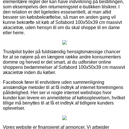
elementære regler der kan have indvirkning på bestillingen,
som eksempelvis den returneringsret e-butikken tilsikrer. I
den relation er det ligeledes essesentielt, at man altid
bevarer sin købsbekræftelse, så man en anden gang vil
kunne bekræfte sit køb af Sofabord 100x50x39 cm massivt
akacietræ, uden hensyn til om du skal shoppe til en dame
eller herre.
Trustpilot byder på fuldstændig hensigtsmæssige chancer
for at se nøjere på en længere række andre konsumenters
domme og herved er det smart, at du udforsker online
shoppens bedømmelser af Sofabord 100x50x39 cm massivt
akacietræ inden du køber.
Facebook fører til endvidere uden sammenligning
anstændige metoder til at få indtryk af internet forretningens
pålidelighed. Her ser vi nogle internet webshops hvor
kunder kan levere en anmeldelse af købsoplevelsen, hvilket
tillige må benyttes til at få et indtryk af tidligere kunders
oplevelser.
Vores website er finansieret af annoncer. Vi arbejder