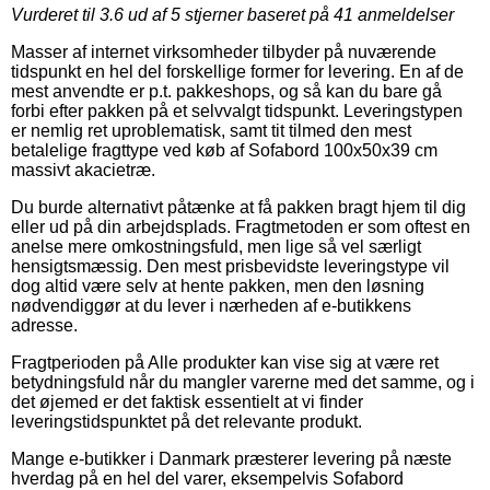
Vurderet til
3.6
ud af 5 stjerner baseret på
41
anmeldelser
Masser af internet virksomheder tilbyder på nuværende
tidspunkt en hel del forskellige former for levering. En af de
mest anvendte er p.t. pakkeshops, og så kan du bare gå
forbi efter pakken på et selvvalgt tidspunkt. Leveringstypen
er nemlig ret uproblematisk, samt tit tilmed den mest
betalelige fragttype ved køb af Sofabord 100x50x39 cm
massivt akacietræ.
Du burde alternativt påtænke at få pakken bragt hjem til dig
eller ud på din arbejdsplads. Fragtmetoden er som oftest en
anelse mere omkostningsfuld, men lige så vel særligt
hensigtsmæssig. Den mest prisbevidste leveringstype vil
dog altid være selv at hente pakken, men den løsning
nødvendiggør at du lever i nærheden af e-butikkens
adresse.
Fragtperioden på Alle produkter kan vise sig at være ret
betydningsfuld når du mangler varerne med det samme, og i
det øjemed er det faktisk essentielt at vi finder
leveringstidspunktet på det relevante produkt.
Mange e-butikker i Danmark præsterer levering på næste
hverdag på en hel del varer, eksempelvis Sofabord