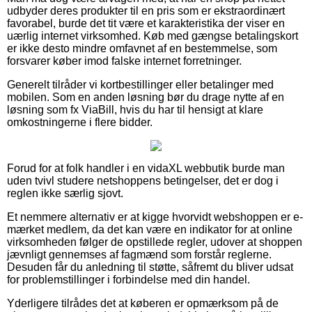
udbyder deres produkter til en pris som er ekstraordinært
favorabel, burde det tit være et karakteristika der viser en
uærlig internet virksomhed. Køb med gængse betalingskort
er ikke desto mindre omfavnet af en bestemmelse, som
forsvarer køber imod falske internet forretninger.
Generelt tilråder vi kortbestillinger eller betalinger med
mobilen. Som en anden løsning bør du drage nytte af en
løsning som fx ViaBill, hvis du har til hensigt at klare
omkostningerne i flere bidder.
Forud for at folk handler i en vidaXL webbutik burde man
uden tvivl studere netshoppens betingelser, det er dog i
reglen ikke særlig sjovt.
Et nemmere alternativ er at kigge hvorvidt webshoppen er e-
mærket medlem, da det kan være en indikator for at online
virksomheden følger de opstillede regler, udover at shoppen
jævnligt gennemses af fagmænd som forstår reglerne.
Desuden får du anledning til støtte, såfremt du bliver udsat
for problemstillinger i forbindelse med din handel.
Yderligere tilrådes det at køberen er opmærksom på de