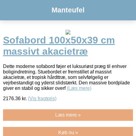
Manteufel
Sofabord 100x50x39 cm
massivt akacietræ
Dette moderne sofabord føjer et luksuriøst præg til enhver
boligindretning. Stuebordet er fremstillet af massivt
akacietræ, et tropisk hårdttræ, som selvfølgelig er
vejrbestandigt og yderst slidstærkt. Den massive bordplade
giver en stabil og sikker overf
(Læs mere)
2176.36
kr.
(Vis fragtpris)
Læs mere »
Køb nu »