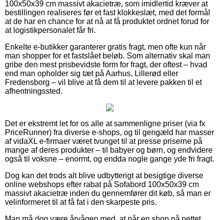
100x50x39 cm massivt akacietræ, som imidlertid kræver at
bestillingen realiseres før et fast klokkeslæt, med det formål
at de har en chance for at nå at få produktet ordnet forud for
at logistikpersonalet får fri.
Enkelte e-butikker garanterer gratis fragt, men ofte kun når
man shopper for et fastslået beløb. Som alternativ skal man
gribe den mest prisbevidste form for fragt, der oftest – hvad
end man opholder sig tæt på Aarhus, Lillerød eller
Fredensborg – vil blive at få dem til at levere pakken til et
afhentningssted.
Det er ekstremt let for os alle at sammenligne priser (via fx
PriceRunner) fra diverse e-shops, og til gengæld har masser
af vidaXL e-firmaer været tvunget til at presse priserne på
mange af deres produkter – til babyer og børn, og endvidere
også til voksne – enormt, og endda nogle gange yde fri fragt.
Dog kan det trods alt blive udbytterigt at besigtige diverse
online webshops efter rabat på Sofabord 100x50x39 cm
massivt akacietræ inden du gennemfører dit køb, så man er
velinformeret til at få fat i den skarpeste pris.
Man må dog være årvågen med, at når en shop på nettet