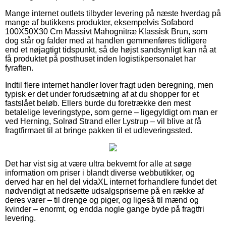
Mange internet outlets tilbyder levering på næste hverdag på
mange af butikkens produkter, eksempelvis Sofabord
100X50X30 Cm Massivt Mahognitræ Klassisk Brun, som
dog står og falder med at handlen gemmenføres tidligere
end et nøjagtigt tidspunkt, så de højst sandsynligt kan nå at
få produktet på posthuset inden logistikpersonalet har
fyraften.
Indtil flere internet handler lover fragt uden beregning, men
typisk er det under forudsætning af at du shopper for et
fastslået beløb. Ellers burde du foretrække den mest
betalelige leveringstype, som gerne – ligegyldigt om man er
ved Herning, Solrød Strand eller Lystrup – vil blive at få
fragtfirmaet til at bringe pakken til et udleveringssted.
Det har vist sig at være ultra bekvemt for alle at søge
information om priser i blandt diverse webbutikker, og
derved har en hel del vidaXL internet forhandlere fundet det
nødvendigt at nedsætte udsalgspriserne på en række af
deres varer – til drenge og piger, og ligeså til mænd og
kvinder – enormt, og endda nogle gange byde på fragtfri
levering.