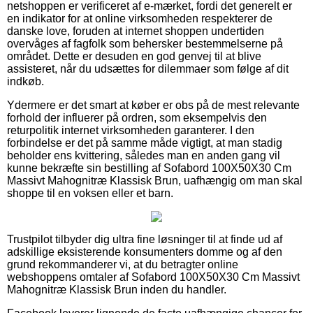
netshoppen er verificeret af e-mærket, fordi det generelt er
en indikator for at online virksomheden respekterer de
danske love, foruden at internet shoppen undertiden
overvåges af fagfolk som behersker bestemmelserne på
området. Dette er desuden en god genvej til at blive
assisteret, når du udsættes for dilemmaer som følge af dit
indkøb.
Ydermere er det smart at køber er obs på de mest relevante
forhold der influerer på ordren, som eksempelvis den
returpolitik internet virksomheden garanterer. I den
forbindelse er det på samme måde vigtigt, at man stadig
beholder ens kvittering, således man en anden gang vil
kunne bekræfte sin bestilling af Sofabord 100X50X30 Cm
Massivt Mahognitræ Klassisk Brun, uafhængig om man skal
shoppe til en voksen eller et barn.
Trustpilot tilbyder dig ultra fine løsninger til at finde ud af
adskillige eksisterende konsumenters domme og af den
grund rekommanderer vi, at du betragter online
webshoppens omtaler af Sofabord 100X50X30 Cm Massivt
Mahognitræ Klassisk Brun inden du handler.