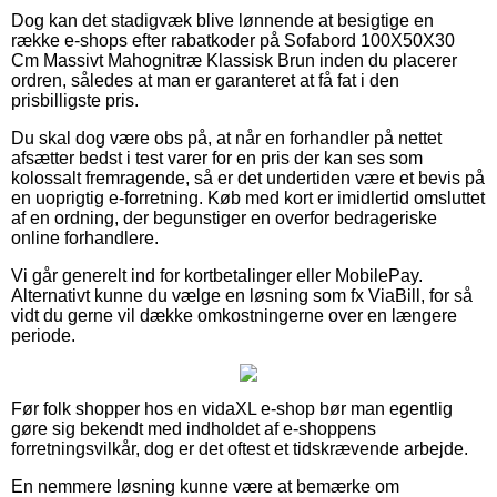
Dog kan det stadigvæk blive lønnende at besigtige en
række e-shops efter rabatkoder på Sofabord 100X50X30
Cm Massivt Mahognitræ Klassisk Brun inden du placerer
ordren, således at man er garanteret at få fat i den
prisbilligste pris.
Du skal dog være obs på, at når en forhandler på nettet
afsætter bedst i test varer for en pris der kan ses som
kolossalt fremragende, så er det undertiden være et bevis på
en uoprigtig e-forretning. Køb med kort er imidlertid omsluttet
af en ordning, der begunstiger en overfor bedrageriske
online forhandlere.
Vi går generelt ind for kortbetalinger eller MobilePay.
Alternativt kunne du vælge en løsning som fx ViaBill, for så
vidt du gerne vil dække omkostningerne over en længere
periode.
Før folk shopper hos en vidaXL e-shop bør man egentlig
gøre sig bekendt med indholdet af e-shoppens
forretningsvilkår, dog er det oftest et tidskrævende arbejde.
En nemmere løsning kunne være at bemærke om