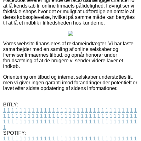
Facebook leverer lignende de facto uafhængige chancer for
at få kendskab til online firmaets pålidelighed. I øvrigt ser vi
faktisk e-shops hvor det er muligt at udfærdige en omtale af
deres købsoplevelse, hvilket på samme måde kan benyttes
til at få et indblik i tilfredsheden hos kunderne.
Vores website finansieres af reklameindtægter. Vi har faste
samarbejder med en samling af online selskaber og
fremviser firmaernes tilbud, og opnår honorar under
forudsætning af at de brugere vi sender videre laver et
indkøb.
Orientering om tilbud og internet selskaber understøttes tit,
men vi giver ingen garanti imod forandringer der potentielt er
lavet efter sidste opdatering af sidens informationer.
BITLY:
1
1
1
1
1
1
1
1
1
1
1
1
1
1
1
1
1
1
1
1
1
1
1
1
1
1
1
1
1
1
1
1
1
1
1
1
1
1
1
1
1
1
1
1
1
1
1
1
1
1
1
1
1
1
1
1
1
1
1
1
1
1
1
1
1
1
1
1
1
1
1
1
1
1
1
1
1
1
1
1
1
1
1
1
1
1
1
1
1
1
1
1
1
1
1
1
1
1
1
1
SPOTIFY:
1
1
1
1
1
1
1
1
1
1
1
1
1
1
1
1
1
1
1
1
1
1
1
1
1
1
1
1
1
1
1
1
1