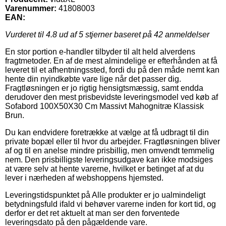
Varenummer:
41808003
EAN:
Vurderet til
4.8
ud af 5 stjerner baseret på
42
anmeldelser
En stor portion e-handler tilbyder til alt held alverdens
fragtmetoder. En af de mest almindelige er efterhånden at få
leveret til et afhentningssted, fordi du på den måde nemt kan
hente din nyindkøbte vare lige når det passer dig.
Fragtløsningen er jo rigtig hensigtsmæssig, samt endda
derudover den mest prisbevidste leveringsmodel ved køb af
Sofabord 100X50X30 Cm Massivt Mahognitræ Klassisk
Brun.
Du kan endvidere foretrække at vælge at få udbragt til din
private bopæl eller til hvor du arbejder. Fragtløsningen bliver
af og til en anelse mindre prisbillig, men omvendt temmelig
nem. Den prisbilligste leveringsudgave kan ikke modsiges
at være selv at hente varerne, hvilket er betinget af at du
lever i nærheden af webshoppens hjemsted.
Leveringstidspunktet på Alle produkter er jo ualmindeligt
betydningsfuld ifald vi behøver varerne inden for kort tid, og
derfor er det ret aktuelt at man ser den forventede
leveringsdato på den pågældende vare.