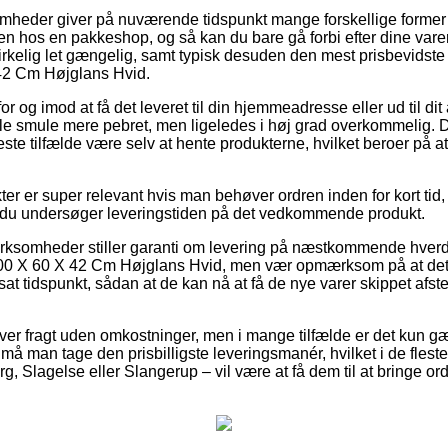
omheder giver på nuværende tidspunkt mange forskellige former fo
en hos en pakkeshop, og så kan du bare gå forbi efter dine vare
irkelig let gængelig, samt typisk desuden den mest prisbevidste 
42 Cm Højglans Hvid.
r og imod at få det leveret til din hjemmeadresse eller ud til di
lille smule mere pebret, men ligeledes i høj grad overkommelig. 
fleste tilfælde være selv at hente produkterne, hvilket beroer på at
ter er super relevant hvis man behøver ordren inden for kort tid,
at du undersøger leveringstiden på det vedkommende produkt.
irksomheder stiller garanti om levering på næstkommende hverda
00 X 60 X 42 Cm Højglans Hvid, men vær opmærksom på at det
sat tidspunkt, sådan at de kan nå at få de nye varer skippet afst
over fragt uden omkostninger, men i mange tilfælde er det kun 
s må man tage den prisbilligste leveringsmanér, hvilket i de flest
g, Slagelse eller Slangerup – vil være at få dem til at bringe ordr