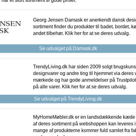
 har et stort sortiment til gode priser.
Georg Jensen Damask er anerkendt dansk desig
sortiment finder du produkter til badet, bordet, 
andet tilbehør. Klik her for at se deres udvalg.
Se udvalget på Damask.dk
TrendyLiving.dk har siden 2009 solgt brugskunst, 
designvarer og andre ting til hjemmet via deres
mærkede og har gode anmeldelser på Trustpilot,
på alle varer. Klik her for at se deres udvalg.
Se udvalget på TrendyLiving.dk
MyHomeMøbler.dk er en landsdækkende kæde m
af deres sortiment på webshoppen kan leveres i
mange af produkterne kommer fuld samlet fra fabr