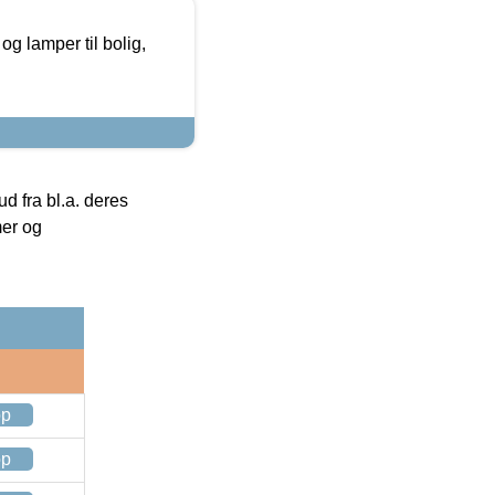
g lamper til bolig,
 fra bl.a. deres
mer og
op
op