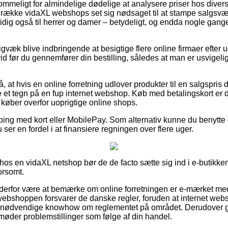
ommeligt for almindelige dødelige at analysere priser hos divers
 række vidaXL webshops set sig nødsaget til at stampe salgsværd
dig også til herrer og damer – betydeligt, og endda nogle gange 
igvæk blive indbringende at besigtige flere online firmaer efter
 før du gennemfører din bestilling, således at man er usvigelig
, at hvis en online forretning udlover produkter til en salgspris d
ære et tegn på en fup internet webshop. Køb med betalingskort er 
 køber overfor uoprigtige online shops.
ping med kort eller MobilePay. Som alternativ kunne du benytte e
 ser en fordel i at finansiere regningen over flere uger.
os en vidaXL netshop bør de de facto sætte sig ind i e-butikkens
orsomt.
an derfor være at bemærke om online forretningen er e-mærket me
 webshoppen forsvarer de danske regler, foruden at internet we
en nødvendige knowhow om reglementet på området. Derudover gi
 møder problemstillinger som følge af din handel.