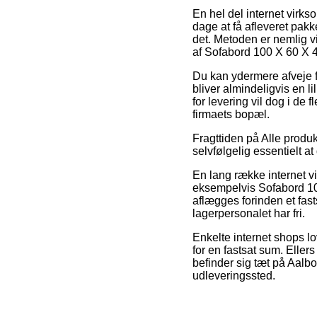
En hel del internet virks
dage at få afleveret pakk
det. Metoden er nemlig v
af Sofabord 100 X 60 X 
Du kan ydermere afveje fo
bliver almindeligvis en 
for levering vil dog i de 
firmaets bopæl.
Fragttiden på Alle produk
selvfølgelig essentielt 
En lang række internet v
eksempelvis Sofabord 1
aflægges forinden et fast
lagerpersonalet har fri.
Enkelte internet shops l
for en fastsat sum. Eller
befinder sig tæt på Aalbor
udleveringssted.