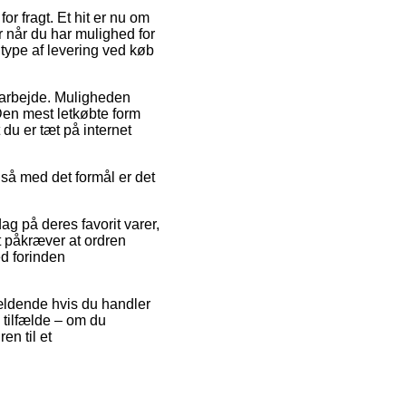
r fragt. Et hit er nu om
r når du har mulighed for
type af levering ved køb
t arbejde. Muligheden
Den mest letkøbte form
 du er tæt på internet
 så med det formål er det
g på deres favorit varer,
 påkræver at ordren
ed forinden
gældende hvis du handler
e tilfælde – om du
en til et