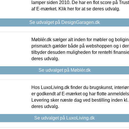
lamper siden 2010. De har en flot score på Trustpi
af E-mærket. Klik her for at se deres udvalg.
Se udvalget på DesignGaragen.dk
Møblér.dk sælger alt inden for møbler og boligi
prismatch gælder både på webshoppen og i dere
tilbyder desuden muligheden for rentefri finansier
deres udvalg.
Se udvalget på Møblér.dk
Hos LuxoLiving.dk finder du brugskunst, interiør
er godkendt af E-mærket og har flotte anmeldelse
Levering sker næste dag ved bestilling inden kl. 1
deres udvalg.
Se udvalget på LuxoLiving.dk