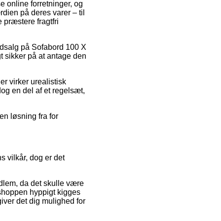
e online forretninger, og
ien på deres varer – til
præstere fragtfri
 udsalg på Sofabord 100 X
t sikker på at antage den
er virker urealistisk
dog en del af et regelsæt,
n løsning fra for
 vilkår, dog er det
dlem, da det skulle være
bshoppen hyppigt kigges
ver det dig mulighed for