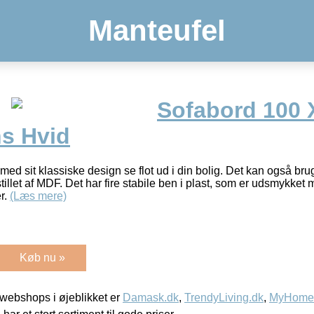
Manteufel
Sofabord 100 
s Hvid
 med sit klassiske design se flot ud i din bolig. Det kan også b
tillet af MDF. Det har fire stabile ben i plast, som er udsmykket 
r.
(Læs mere)
Køb nu »
webshops i øjeblikket er
Damask.dk
,
TrendyLiving.dk
,
MyHomeM