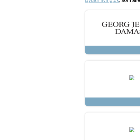
Bydahlliving.dk
, som alle