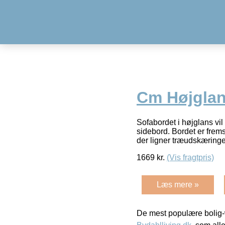
Cm Højglan
Sofabordet i højglans vil
sidebord. Bordet er frems
der ligner træudskæringe
1669
kr.
(Vis fragtpris)
Læs mere »
De mest populære bolig-