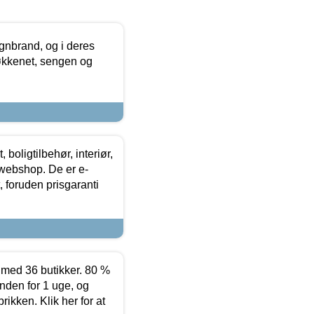
nbrand, og i deres
køkkenet, sengen og
boligtilbehør, interiør,
 webshop. De er e-
 foruden prisgaranti
ed 36 butikker. 80 %
nden for 1 uge, og
ikken. Klik her for at