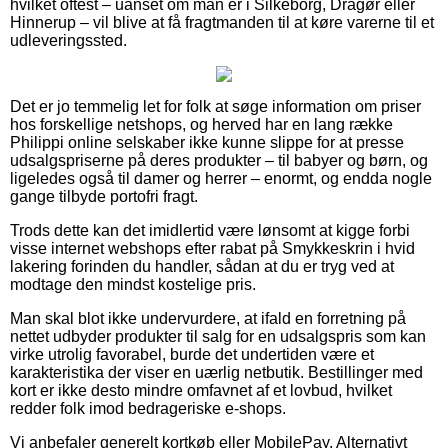
hvilket oftest – uanset om man er i Silkeborg, Dragør eller
Hinnerup – vil blive at få fragtmanden til at køre varerne til et
udleveringssted.
Det er jo temmelig let for folk at søge information om priser
hos forskellige netshops, og herved har en lang række
Philippi online selskaber ikke kunne slippe for at presse
udsalgspriserne på deres produkter – til babyer og børn, og
ligeledes også til damer og herrer – enormt, og endda nogle
gange tilbyde portofri fragt.
Trods dette kan det imidlertid være lønsomt at kigge forbi
visse internet webshops efter rabat på Smykkeskrin i hvid
lakering forinden du handler, sådan at du er tryg ved at
modtage den mindst kostelige pris.
Man skal blot ikke undervurdere, at ifald en forretning på
nettet udbyder produkter til salg for en udsalgspris som kan
virke utrolig favorabel, burde det undertiden være et
karakteristika der viser en uærlig netbutik. Bestillinger med
kort er ikke desto mindre omfavnet af et lovbud, hvilket
redder folk imod bedrageriske e-shops.
Vi anbefaler generelt kortkøb eller MobilePay. Alternativt