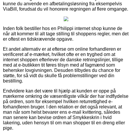
kunne du anvende en afbetalingsløsning fra eksempelvis
ViaBill, forudsat du vil honorere regningen af flere omgange.
Inden folk bestiller hos en Philippi internet shop kunne de
når alt kommer til alt tage stilling til shoppens regler, men det
er oftest en tidskrævende opgave.
Et andet alternativ er at efterse om online forhandleren er
verificeret af e-mærket, hvilket ofte er en tryghed om at
internet shoppen efterlever de danske retningslinjer, tillige
med at e-butikken tit føres tilsyn med af fagmænd som
behersker lovgivningen. Desuden tilbydes du chance for
støtte, for så vidt du skulle få problemstillinger ved din
bestilling.
Endvidere kan det være til hjælp at kunden er oppe på
mærkerne omkring de væsentligste vilkår der har indflydelse
på ordren, som for eksempel hvilken returrettighed e-
forhandleren bruger. I den relation er det også relevant, at
man når som helst bevarer ens e-mail kvittering, således
man senere kan bevise ordren af Smykkeskrin i hvid
lakering, uden hensyn til om man shopper til en dreng eller
pige.