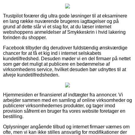
Trustpilot forærer dig ultra gode løsninger til at eksaminere
en lang række nuværende brugeres iagttagelser og på
grund af dette slår vi et slag for, at du læser internet
webshoppens anmeldelser af Smykkeskrin i hvid lakering
forinden du shopper.
Facebook tilbyder dig derudover fuldstændig ønskværdige
chancer for at få et kig ind i internet selskabets
kundetilfredshed. Desuden møder vi en del firmaer på nettet
som gør det muligt at publicere en bedømmelse af
virksomhedens service, hvilket desuden bør udnyttes til at
afveje kundetilfredsheden.
Hjemmesiden er finansieret af indtægter fra annoncer. Vi
arbejder sammen med en samling af online virksomheder og
publicerer virksomhedernes produkter, og tager imod
provision såfremt en bruger fra vores website foretager en
bestilling.
Oplysninger angående tilbud og internet firmaer værnes om
ofte, men vi kan ikke stilles ansvarlig for modifikationer der