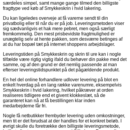
særdeles simpel, samt mange gange tilmed den billigste
fragttype ved køb af Smykkeskrin i hvid lakering.
Du kan ligeledes overveje at få varerne sendt til din
privatbolig eller til når du er på job. Leveringsmetoden viser
sig sædvanligvis et hak mere pebret, men også særligt
fremkommelig. Den mest prisbevidste fragtmulighed er
unægtelig selv at hente pakken, som desværre betinges af
at du har bopæl tæt på internet shoppens arbejdslager.
Leveringstiden på Smykkeskrin og skrin til ure kan i nogle
tilfælde være rigtig vigtig ifald du behøver din pakke med det
samme, og af den grund er det nemlig passende at man
efterser leveringstidspunktet på det pågældende produkt.
En hel del online forhandlere udlover levering på blot en
enkelt hverdag på en lang række varenumre, eksempelvis
Smykkeskrin i hvid lakering, hvilket påkræver at orden
realiseres tidligere end et givent klokkeslæt, så de
garanteret kan nå at få bestillingen klar inden
medarbejderne får fri.
Nogle få netbutikker frembyder levering uden omkostninger,
men tit er det forudsat at der handles for et konkret beløb. I
øvrigt skulle du foretrække den billigste leveringsmetode,