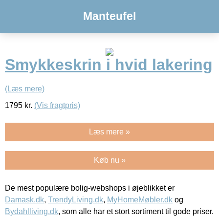
Manteufel
Smykkeskrin i hvid lakering
(Læs mere)
1795
kr.
(Vis fragtpris)
Læs mere »
Køb nu »
De mest populære bolig-webshops i øjeblikket er
Damask.dk
,
TrendyLiving.dk
,
MyHomeMøbler.dk
og
Bydahlliving.dk
, som alle har et stort sortiment til gode priser.