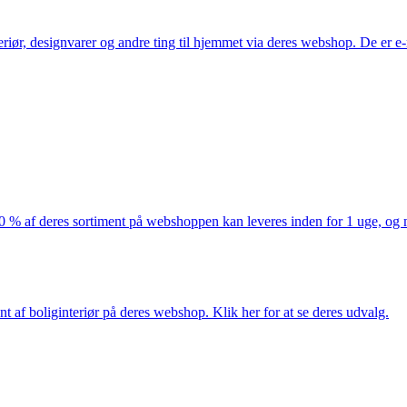
eriør, designvarer og andre ting til hjemmet via deres webshop. De er 
af deres sortiment på webshoppen kan leveres inden for 1 uge, og ma
nt af boliginteriør på deres webshop. Klik her for at se deres udvalg.