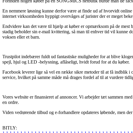
Forinden nogen køber på en SONGMICS netbutik burde man de facto få
En nemmere løsning kunne derfor være at finde ud af hvorvidt online 
internet virksomheden hyppigt overvåges af jurister der er meget beke
Endvidere kan det være til hjælp at køber er opmærksom på de mest bas
stadig beholder sin e-mail kvittering, så man til enhver tid vil kunne
voksen eller et barn.
Trustpilot indebærer fuldt ud fantastiske muligheder for at blive klo
spejl, hjul og LED -belysning, aflåseligt, hvidt forud for at du køber.
Facebook leverer lige så vel en række sikre metoder til at få indblik
service, hvilket på samme måde må drages fordel af til at vurdere tidli
Vores website er finansieret af annoncer. Vi arbejder tæt sammen med e
en ordre.
Viden vedrørende tilbud og e-forhandlere opdateres løbende, men der ta
BITLY: