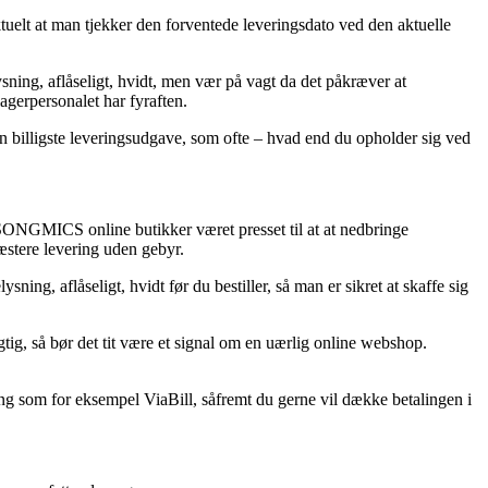
aktuelt at man tjekker den forventede leveringsdato ved den aktuelle
sning, aflåseligt, hvidt, men vær på vagt da det påkræver at
lagerpersonalet har fyraften.
den billigste leveringsudgave, som ofte – hvad end du opholder sig ved
af SONGMICS online butikker været presset til at at nedbringe
æstere levering uden gebyr.
ing, aflåseligt, hvidt før du bestiller, så man er sikret at skaffe sig
agtig, så bør det tit være et signal om en uærlig online webshop.
ing som for eksempel ViaBill, såfremt du gerne vil dække betalingen i