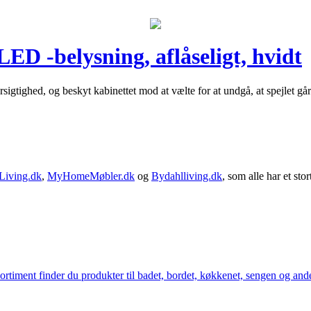
ED -belysning, aflåseligt, hvidt
orsigtighed, og beskyt kabinettet mod at vælte for at undgå, at spejlet g
Living.dk
,
MyHomeMøbler.dk
og
Bydahlliving.dk
, som alle har et stor
iment finder du produkter til badet, bordet, køkkenet, sengen og andet 