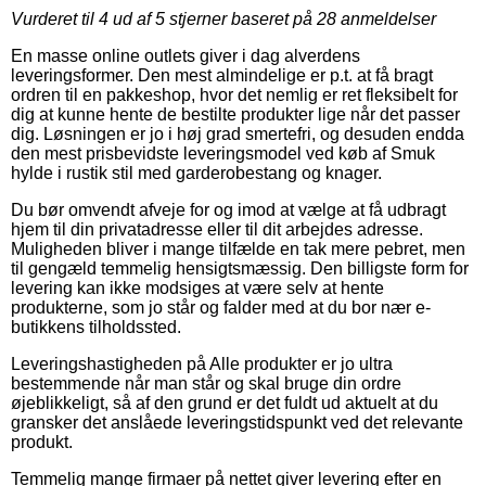
Vurderet til
4
ud af 5 stjerner baseret på
28
anmeldelser
En masse online outlets giver i dag alverdens
leveringsformer. Den mest almindelige er p.t. at få bragt
ordren til en pakkeshop, hvor det nemlig er ret fleksibelt for
dig at kunne hente de bestilte produkter lige når det passer
dig. Løsningen er jo i høj grad smertefri, og desuden endda
den mest prisbevidste leveringsmodel ved køb af Smuk
hylde i rustik stil med garderobestang og knager.
Du bør omvendt afveje for og imod at vælge at få udbragt
hjem til din privatadresse eller til dit arbejdes adresse.
Muligheden bliver i mange tilfælde en tak mere pebret, men
til gengæld temmelig hensigtsmæssig. Den billigste form for
levering kan ikke modsiges at være selv at hente
produkterne, som jo står og falder med at du bor nær e-
butikkens tilholdssted.
Leveringshastigheden på Alle produkter er jo ultra
bestemmende når man står og skal bruge din ordre
øjeblikkeligt, så af den grund er det fuldt ud aktuelt at du
gransker det anslåede leveringstidspunkt ved det relevante
produkt.
Temmelig mange firmaer på nettet giver levering efter en