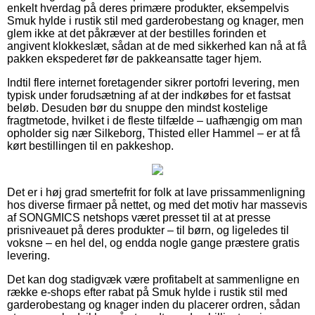
enkelt hverdag på deres primære produkter, eksempelvis
Smuk hylde i rustik stil med garderobestang og knager, men
glem ikke at det påkræver at der bestilles forinden et
angivent klokkeslæt, sådan at de med sikkerhed kan nå at få
pakken ekspederet før de pakkeansatte tager hjem.
Indtil flere internet foretagender sikrer portofri levering, men
typisk under forudsætning af at der indkøbes for et fastsat
beløb. Desuden bør du snuppe den mindst kostelige
fragtmetode, hvilket i de fleste tilfælde – uafhængig om man
opholder sig nær Silkeborg, Thisted eller Hammel – er at få
kørt bestillingen til en pakkeshop.
Det er i høj grad smertefrit for folk at lave prissammenligning
hos diverse firmaer på nettet, og med det motiv har massevis
af SONGMICS netshops været presset til at at presse
prisniveauet på deres produkter – til børn, og ligeledes til
voksne – en hel del, og endda nogle gange præstere gratis
levering.
Det kan dog stadigvæk være profitabelt at sammenligne en
række e-shops efter rabat på Smuk hylde i rustik stil med
garderobestang og knager inden du placerer ordren, sådan