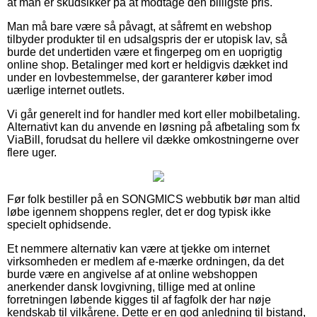
at man er skudsikker på at modtage den billigste pris.
Man må bare være så påvagt, at såfremt en webshop
tilbyder produkter til en udsalgspris der er utopisk lav, så
burde det undertiden være et fingerpeg om en uoprigtig
online shop. Betalinger med kort er heldigvis dækket ind
under en lovbestemmelse, der garanterer køber imod
uærlige internet outlets.
Vi går generelt ind for handler med kort eller mobilbetaling.
Alternativt kan du anvende en løsning på afbetaling som fx
ViaBill, forudsat du hellere vil dække omkostningerne over
flere uger.
Før folk bestiller på en SONGMICS webbutik bør man altid
løbe igennem shoppens regler, det er dog typisk ikke
specielt ophidsende.
Et nemmere alternativ kan være at tjekke om internet
virksomheden er medlem af e-mærke ordningen, da det
burde være en angivelse af at online webshoppen
anerkender dansk lovgivning, tillige med at online
forretningen løbende kigges til af fagfolk der har nøje
kendskab til vilkårene. Dette er en god anledning til bistand,