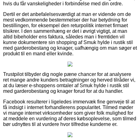
hvis du får vanskeligheder i forbindelse med din ordre.
Dertil er det anbefalelsesværdigt at man er vidende om de
mest vedkommende bestemmelser der har betydning for
bestillingen, for eksempel den returpolitik internet firmaet
tilsikrer. I den sammenhæng er det i øvrigt vigtigt, at man
altid bibeholder ens faktura, således man i fremtiden vil
kunne dokumentere sin shopping af Smuk hylde i rustik stil
med garderobestang og knager, uafhængig om man søger et
produkt til en mand eller kvinde.
Trustpilot tilbyder dig nogle pæne chancer for at analysere
ret mange andre kunders betragtninger og herved tilråder vi,
at du læser e-shoppens omtaler af Smuk hylde i rustik stil
med garderobestang og knager forud for at du handler.
Facebook resulterer i ligeledes immervæk fine genveje til at
få indsigt i internet forhandlerens popularitet. Tilmed møder
vi mange internet virksomheder som giver folk mulighed for
at meddele en vurdering af deres købsoplevelse, som tilmed
bør udnyttes til at vurdere hvor tilfredse kunderne er.