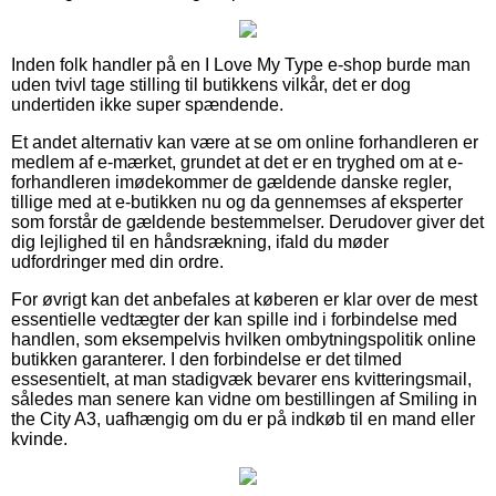
Inden folk handler på en I Love My Type e-shop burde man
uden tvivl tage stilling til butikkens vilkår, det er dog
undertiden ikke super spændende.
Et andet alternativ kan være at se om online forhandleren er
medlem af e-mærket, grundet at det er en tryghed om at e-
forhandleren imødekommer de gældende danske regler,
tillige med at e-butikken nu og da gennemses af eksperter
som forstår de gældende bestemmelser. Derudover giver det
dig lejlighed til en håndsrækning, ifald du møder
udfordringer med din ordre.
For øvrigt kan det anbefales at køberen er klar over de mest
essentielle vedtægter der kan spille ind i forbindelse med
handlen, som eksempelvis hvilken ombytningspolitik online
butikken garanterer. I den forbindelse er det tilmed
essesentielt, at man stadigvæk bevarer ens kvitteringsmail,
således man senere kan vidne om bestillingen af Smiling in
the City A3, uafhængig om du er på indkøb til en mand eller
kvinde.