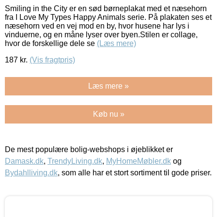
Smiling in the City er en sød børneplakat med et næsehorn
fra I Love My Types Happy Animals serie. På plakaten ses et
næsehorn ved en vej mod en by, hvor husene har lys i
vinduerne, og en måne lyser over byen.Stilen er collage,
hvor de forskellige dele se
(Læs mere)
187
kr.
(Vis fragtpris)
Læs mere »
Køb nu »
De mest populære bolig-webshops i øjeblikket er
Damask.dk
,
TrendyLiving.dk
,
MyHomeMøbler.dk
og
Bydahlliving.dk
, som alle har et stort sortiment til gode priser.