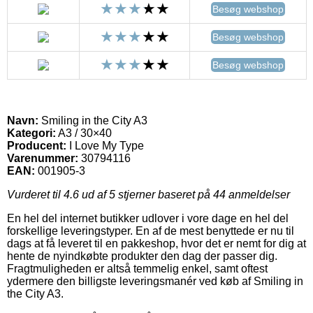
Besøg webshop
Besøg webshop
Besøg webshop
Navn:
Smiling in the City A3
Kategori:
A3 / 30×40
Producent:
I Love My Type
Varenummer:
30794116
EAN:
001905-3
Vurderet til
4.6
ud af 5 stjerner baseret på
44
anmeldelser
En hel del internet butikker udlover i vore dage en hel del
forskellige leveringstyper. En af de mest benyttede er nu til
dags at få leveret til en pakkeshop, hvor det er nemt for dig at
hente de nyindkøbte produkter den dag der passer dig.
Fragtmuligheden er altså temmelig enkel, samt oftest
ydermere den billigste leveringsmanér ved køb af Smiling in
the City A3.