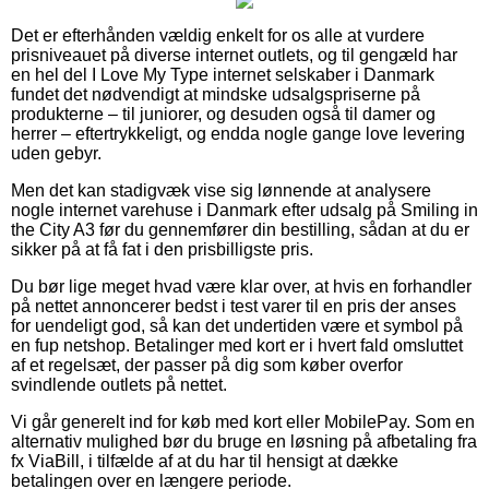
Det er efterhånden vældig enkelt for os alle at vurdere
prisniveauet på diverse internet outlets, og til gengæld har
en hel del I Love My Type internet selskaber i Danmark
fundet det nødvendigt at mindske udsalgspriserne på
produkterne – til juniorer, og desuden også til damer og
herrer – eftertrykkeligt, og endda nogle gange love levering
uden gebyr.
Men det kan stadigvæk vise sig lønnende at analysere
nogle internet varehuse i Danmark efter udsalg på Smiling in
the City A3 før du gennemfører din bestilling, sådan at du er
sikker på at få fat i den prisbilligste pris.
Du bør lige meget hvad være klar over, at hvis en forhandler
på nettet annoncerer bedst i test varer til en pris der anses
for uendeligt god, så kan det undertiden være et symbol på
en fup netshop. Betalinger med kort er i hvert fald omsluttet
af et regelsæt, der passer på dig som køber overfor
svindlende outlets på nettet.
Vi går generelt ind for køb med kort eller MobilePay. Som en
alternativ mulighed bør du bruge en løsning på afbetaling fra
fx ViaBill, i tilfælde af at du har til hensigt at dække
betalingen over en længere periode.