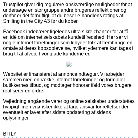
Trustpilot giver dig regulære ønskværdige muligheder for at
undersøge en stor gruppe andre brugeres reflektioner og
derfor er det fornuftigt, at du beser e-handlens ratings af
Smiling in the City A3 før du køber.
Facebook indebærer ligeledes ultra sikre chancer for at få
en idé om internet selskabets kundetilfredshed. Her ser vi
nogle internet forretninger som tilbyder folk at frembringe en
omtale af deres købsoplevelse, hvilket ydermere kan tages i
brug til at afveje hvor glade kunderne er.
Websitet er finansieret af annonceindtægter. Vi arbejder
sammen med en række internet forretninger og formidler
butikkernes tilbud, og modtager honorar ifald vores brugere
realiserer en ordre.
Vejledning angående varer og online selskaber understøttes
hyppigt, men vi ønsker ikke at tage ansvar for rettelser der
eventuelt er lavet efter sidste opdatering af sidens
oplysninger.
BITLY: