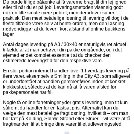
Du burde tillige påtænke at få varerne bragt til din lejlighed
eller til når du er på job. Leveringsmetoden viser sig godt
nok en lille smule mere pebret, men derudover super
praktisk. Den mest betalelige løsning til levering vil dog i de
fleste tilfælde være selv at hente ordren, men den løsning
nødvendiggør at du lever i kort afstand af online butikkens
lager.
Antal dages levering på A3 / 30×40 er naturligvis ret aktuel i
tilfælde af at man behøver din pakke omgående, og i det
øjemed er det komplet essentielt at du checker den
estimerede leveringstid for den respektive vare.
En stor portion internet handler lover 1 hverdags levering på
flere varer, eksempelvis Smiling in the City A3, som alligevel
er underforstået at handlen gemmenføres inden et konkret
klokkeslæt, således at de kan nå at få varen afsted før
pakkepersonalet har fri.
Nogle få online forretninger yder gratis levering, men tit kun
såfremt du handler for en fastsat pris. Alternativt kan du
vælge den mest betalelige fragtløsning, hvilket tit – om man
bor tæt på Kolding, Solrød Strand eller Struer – vil være at få
fragtmanden til at bringe dine varer til et udleveringssted.