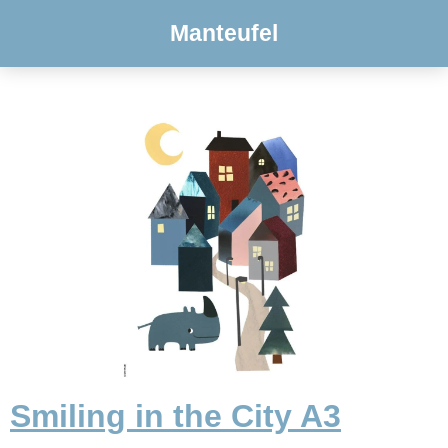
Manteufel
Smiling in the City A3