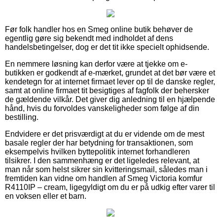
Før folk handler hos en Smeg online butik behøver de
egentlig gøre sig bekendt med indholdet af dens
handelsbetingelser, dog er det tit ikke specielt ophidsende.
En nemmere løsning kan derfor være at tjekke om e-
butikken er godkendt af e-mærket, grundet at det bør være et
kendetegn for at internet firmaet lever op til de danske regler,
samt at online firmaet tit besigtiges af fagfolk der behersker
de gældende vilkår. Det giver dig anledning til en hjælpende
hånd, hvis du forvoldes vanskeligheder som følge af din
bestilling.
Endvidere er det prisværdigt at du er vidende om de mest
basale regler der har betydning for transaktionen, som
eksempelvis hvilken byttepolitik internet forhandleren
tilsikrer. I den sammenhæng er det ligeledes relevant, at
man når som helst sikrer sin kvitteringsmail, således man i
fremtiden kan vidne om handlen af Smeg Victoria komfur
R4110IP – cream, ligegyldigt om du er på udkig efter varer til
en voksen eller et barn.