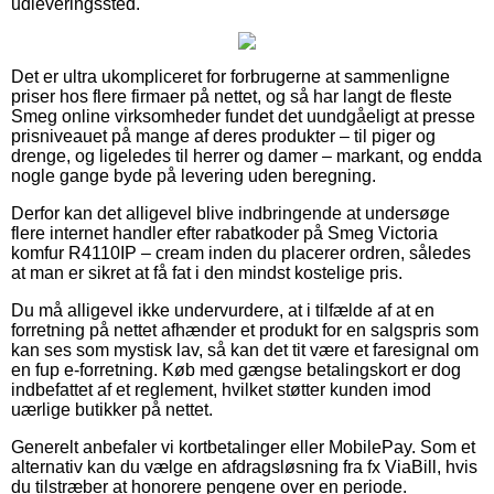
udleveringssted.
Det er ultra ukompliceret for forbrugerne at sammenligne
priser hos flere firmaer på nettet, og så har langt de fleste
Smeg online virksomheder fundet det uundgåeligt at presse
prisniveauet på mange af deres produkter – til piger og
drenge, og ligeledes til herrer og damer – markant, og endda
nogle gange byde på levering uden beregning.
Derfor kan det alligevel blive indbringende at undersøge
flere internet handler efter rabatkoder på Smeg Victoria
komfur R4110IP – cream inden du placerer ordren, således
at man er sikret at få fat i den mindst kostelige pris.
Du må alligevel ikke undervurdere, at i tilfælde af at en
forretning på nettet afhænder et produkt for en salgspris som
kan ses som mystisk lav, så kan det tit være et faresignal om
en fup e-forretning. Køb med gængse betalingskort er dog
indbefattet af et reglement, hvilket støtter kunden imod
uærlige butikker på nettet.
Generelt anbefaler vi kortbetalinger eller MobilePay. Som et
alternativ kan du vælge en afdragsløsning fra fx ViaBill, hvis
du tilstræber at honorere pengene over en periode.