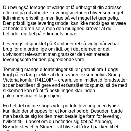
Du bør også forsøge at vælge at få udbragt til din adresse
eller ud på dit arbejde. Leveringsmetoden bliver som regel
lidt mindre prisbillig, men lige så vel meget let gængelig.
Den prisbilligste leveringsmodel kan ikke modsiges at være
at hente ordren selv, men den mulighed kræver at du
befinder dig tæt på e-firmaets bopæl.
Leveringstidspunktet på Komfur er ret så vigtig når vi har
brug for din ordre lige om lidt, og i det øjemed er det
utvivlsomt relevant at man gransker den estimerede
leveringsdato for den pågældende vare.
Temmelig mange e-forretninger stiller garanti om 1 dags
fragt på en lang række af deres varer, eksempelvis Smeg
Victoria komfur R4110IP – cream, som imidlertid forudsætter
at der bestilles tidligere end et fastslået tidspunkt, så de med
sikkerhed kan nå at få bestillingen klar inden
pakkepersonalet tager hjem.
En hel del online shops yder portofri levering, men typisk
kun ifald der shoppes for et konkret beløb. Desuden burde
man beslutte sig for den mest betalelige form for levering,
hvilket tit – uanset om du befinder sig tæt på Aalborg,
Brønderslev eller Struer – vil blive at få kørt pakken til et