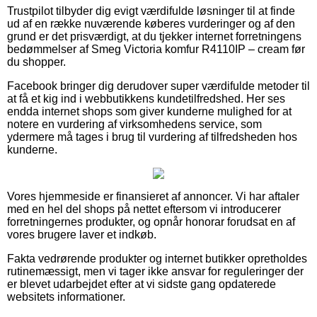
Trustpilot tilbyder dig evigt værdifulde løsninger til at finde
ud af en række nuværende køberes vurderinger og af den
grund er det prisværdigt, at du tjekker internet forretningens
bedømmelser af Smeg Victoria komfur R4110IP – cream før
du shopper.
Facebook bringer dig derudover super værdifulde metoder til
at få et kig ind i webbutikkens kundetilfredshed. Her ses
endda internet shops som giver kunderne mulighed for at
notere en vurdering af virksomhedens service, som
ydermere må tages i brug til vurdering af tilfredsheden hos
kunderne.
Vores hjemmeside er finansieret af annoncer. Vi har aftaler
med en hel del shops på nettet eftersom vi introducerer
forretningernes produkter, og opnår honorar forudsat en af
vores brugere laver et indkøb.
Fakta vedrørende produkter og internet butikker opretholdes
rutinemæssigt, men vi tager ikke ansvar for reguleringer der
er blevet udarbejdet efter at vi sidste gang opdaterede
websitets informationer.