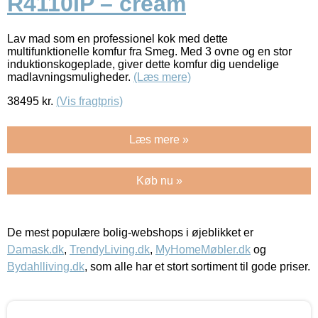
R4110IP – cream
Lav mad som en professionel kok med dette
multifunktionelle komfur fra Smeg. Med 3 ovne og en stor
induktionskogeplade, giver dette komfur dig uendelige
madlavningsmuligheder.
(Læs mere)
38495
kr.
(Vis fragtpris)
Læs mere »
Køb nu »
De mest populære bolig-webshops i øjeblikket er
Damask.dk
,
TrendyLiving.dk
,
MyHomeMøbler.dk
og
Bydahlliving.dk
, som alle har et stort sortiment til gode priser.