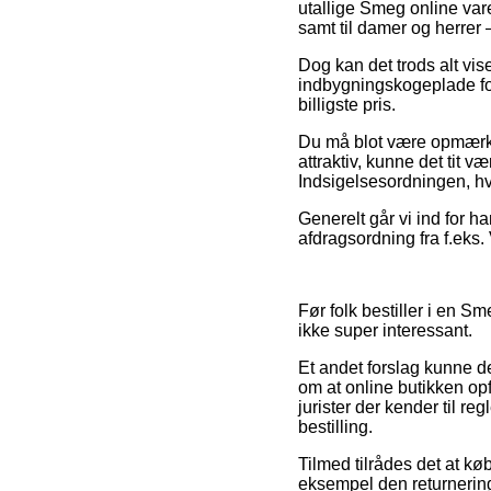
utallige Smeg online vare
samt til damer og herrer –
Dog kan det trods alt vi
indbygningskogeplade for
billigste pris.
Du må blot være opmærksom
attraktiv, kunne det tit 
Indsigelsesordningen, hv
Generelt går vi ind for 
afdragsordning fra f.eks. 
Før folk bestiller i en 
ikke super interessant.
Et andet forslag kunne d
om at online butikken opf
jurister der kender til re
bestilling.
Tilmed tilrådes det at kø
eksempel den returnering