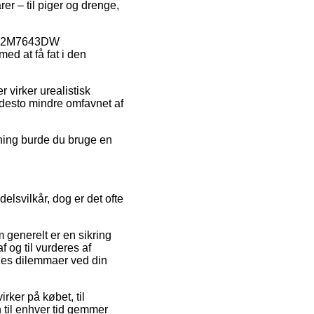
er – til piger og drenge,
g SI2M7643DW
ed at få fat i den
 virker urealistisk
e desto mindre omfavnet af
sning burde du bruge en
lsvilkår, dog er det ofte
 generelt er en sikring
 og til vurderes af
oldes dilemmaer ved din
rker på købet, til
 til enhver tid gemmer