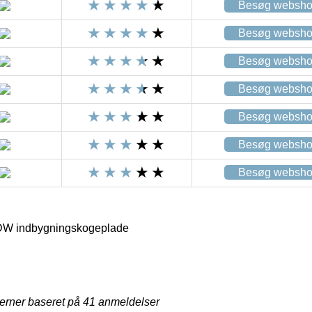
Besøg websh
Besøg websh
Besøg websh
Besøg websh
Besøg websh
Besøg websh
Besøg websh
W indbygningskogeplade
jerner baseret på
41
anmeldelser