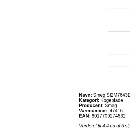
Navn:
Smeg SI2M7643D
Kategori:
Kogeplade
Producent:
Smeg
Varenummer:
47416
EAN:
8017709274832
Vurderet til
4.4
ud af 5 st