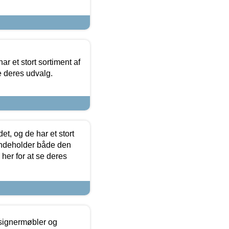
ar et stort sortiment af
e deres udvalg.
t, og de har et stort
 indeholder både den
 her for at se deres
esignermøbler og