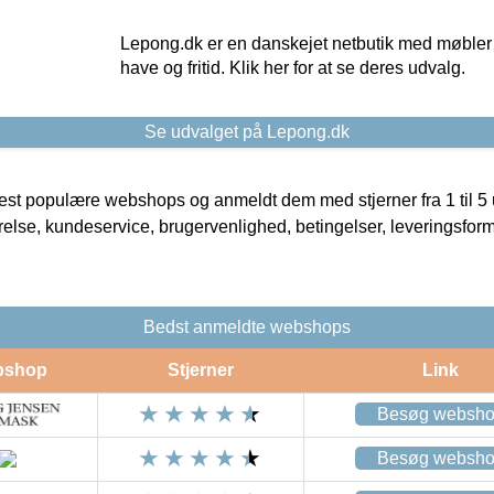
Lepong.dk er en danskejet netbutik med møbler o
have og fritid. Klik her for at se deres udvalg.
Se udvalget på Lepong.dk
t populære webshops og anmeldt dem med stjerner fra 1 til 5 ud
rrelse, kundeservice, brugervenlighed, betingelser, leveringsfor
Bedst anmeldte webshops
bshop
Stjerner
Link
Besøg websh
Besøg websh