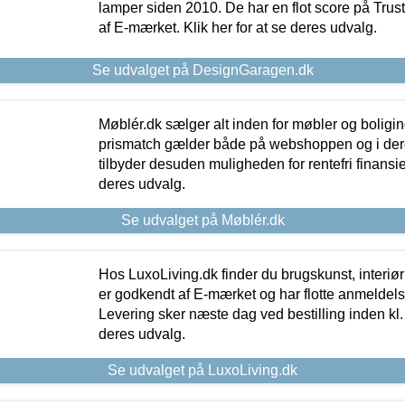
lamper siden 2010. De har en flot score på Trustpi
af E-mærket. Klik her for at se deres udvalg.
Se udvalget på DesignGaragen.dk
Møblér.dk sælger alt inden for møbler og boligi
prismatch gælder både på webshoppen og i dere
tilbyder desuden muligheden for rentefri finansier
deres udvalg.
Se udvalget på Møblér.dk
Hos LuxoLiving.dk finder du brugskunst, interiør
er godkendt af E-mærket og har flotte anmeldelse
Levering sker næste dag ved bestilling inden kl. 1
deres udvalg.
Se udvalget på LuxoLiving.dk