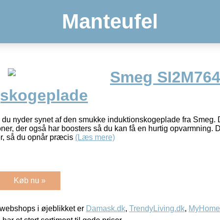
Manteufel
Smeg SI2M76
gskogeplade
 du nyder synet af den smukke induktionskogeplade fra Smeg
ner, der også har boosters så du kan få en hurtig opvarmning. D
r, så du opnår præcis
(Læs mere)
Køb nu »
webshops i øjeblikket er
Damask.dk
,
TrendyLiving.dk
,
MyHomeM