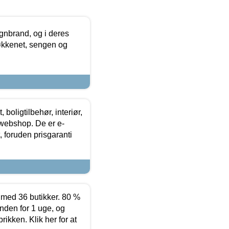
nbrand, og i deres
køkkenet, sengen og
boligtilbehør, interiør,
 webshop. De er e-
 foruden prisgaranti
ed 36 butikker. 80 %
nden for 1 uge, og
ikken. Klik her for at