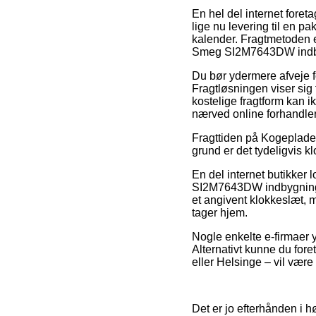
En hel del internet foret
lige nu levering til en p
kalender. Fragtmetoden er
Smeg SI2M7643DW indb
Du bør ydermere afveje for
Fragtløsningen viser sig
kostelige fragtform kan 
nærved online forhandler
Fragttiden på Kogeplade 
grund er det tydeligvis k
En del internet butikke
SI2M7643DW indbygningsk
et angivent klokkeslæt, m
tager hjem.
Nogle enkelte e-firmaer 
Alternativt kunne du fore
eller Helsinge – vil være 
Det er jo efterhånden i hø