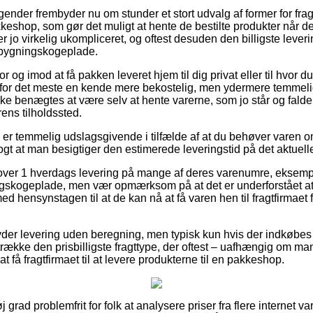
agender frembyder nu om stunder et stort udvalg af former for fra
akkeshop, som gør det muligt at hente de bestilte produkter når de
 jo virkelig ukompliceret, og oftest desuden den billigste lever
ygningskogeplade.
 og imod at få pakken leveret hjem til dig privat eller til hvor du
 for det meste en kende mere bekostelig, men ydermere temmeli
ikke benægtes at være selv at hente varerne, som jo står og fald
ens tilholdssted.
er temmelig udslagsgivende i tilfælde af at du behøver varen o
logt at man besigtiger den estimerede leveringstid på det aktuell
r lover 1 hverdags levering på mange af deres varenumre, ekse
ogeplade, men vær opmærksom på at det er underforstået at du
ed hensynstagen til at de kan nå at få varen hen til fragtfirma
yder levering uden beregning, men typisk kun hvis der indkøbes 
trække den prisbilligste fragttype, der oftest – uafhængig om ma
at få fragtfirmaet til at levere produkterne til en pakkeshop.
j grad problemfrit for folk at analysere priser fra flere internet v