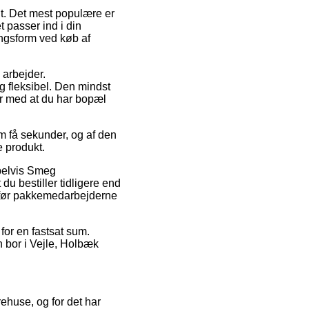
gt. Det mest populære er
t passer ind i din
ingsform ved køb af
 arbejder.
g fleksibel. Den mindst
er med at du har bopæl
m få sekunder, og af den
e produkt.
mpelvis Smeg
 bestiller tidligere end
et før pakkemedarbejderne
for en fastsat sum.
n bor i Vejle, Holbæk
arehuse, og for det har