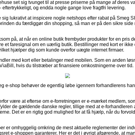
huse set sig tvunget til at presse priserne på mange af deres var
 eftertrykkeligt, og endda nogle gange love fragtfri levering.
se sig lukrativt at inspicere nogle netshops efter rabat på Sme
inden du færdiggør din shopping, så man er på den sikre side m
 på, at når en online butik frembyder produkter for en pris der
være et faresignal om en uærlig butik. Bestillinger med kort er ikk
ilket hjælper dig som kunde overfor uægte internet firmaer.
handler med kort eller betalinger med mobilen. Som en anden lø
ViaBill, hvis du tilstræber at finansiere omkostningerne over tid.
Smeg e-shop behøver de egentlig løbe igennem forhandlerens hande
erfor være at efterse om e-forretningen er e-mærket medlem, som
ylder de gældende danske regler, tillige med at e-forhandleren af
glerne. Det er en rigtig god mulighed for at få hjælp, når du forv
ber er omhyggelig omkring de mest aktuelle reglementer der indvi
sret e-shoppen garanterer. Her er det i øvrigt afgørende, at man