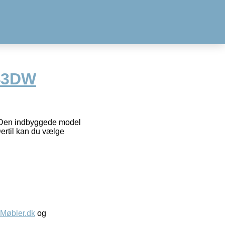
43DW
. Den indbyggede model
ertil kan du vælge
øbler.dk
og