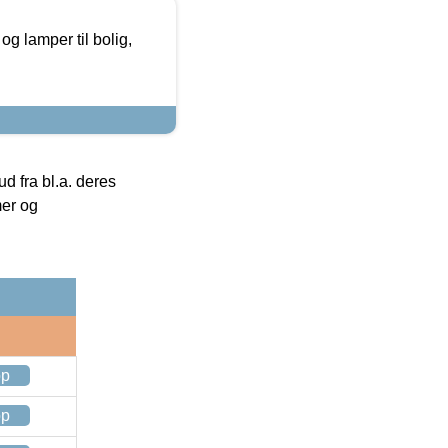
g lamper til bolig,
 fra bl.a. deres
mer og
op
op