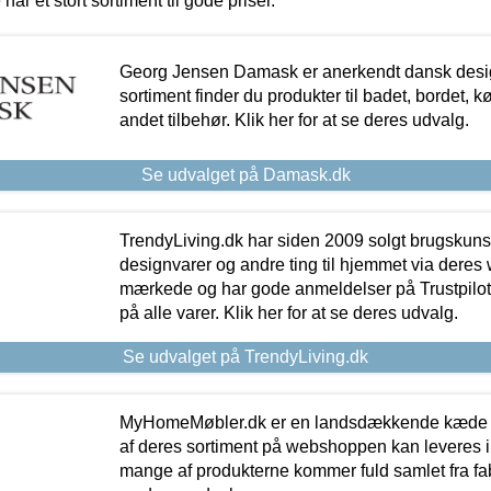
 har et stort sortiment til gode priser.
Georg Jensen Damask er anerkendt dansk desig
sortiment finder du produkter til badet, bordet, 
andet tilbehør. Klik her for at se deres udvalg.
Se udvalget på Damask.dk
TrendyLiving.dk har siden 2009 solgt brugskunst, 
designvarer og andre ting til hjemmet via deres
mærkede og har gode anmeldelser på Trustpilot,
på alle varer. Klik her for at se deres udvalg.
Se udvalget på TrendyLiving.dk
MyHomeMøbler.dk er en landsdækkende kæde m
af deres sortiment på webshoppen kan leveres i
mange af produkterne kommer fuld samlet fra fabr