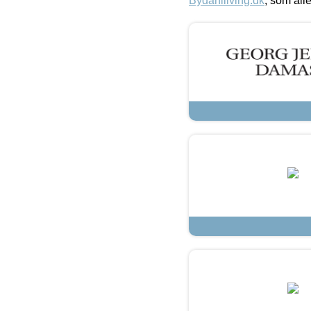
Bydahlliving.dk
, som alle