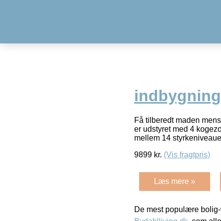
indbygnin
Få tilberedt maden mens
er udstyret med 4 kogezo
mellem 14 styrkeniveaue
9899
kr.
(Vis fragtpris)
Læs mere »
De mest populære bolig-