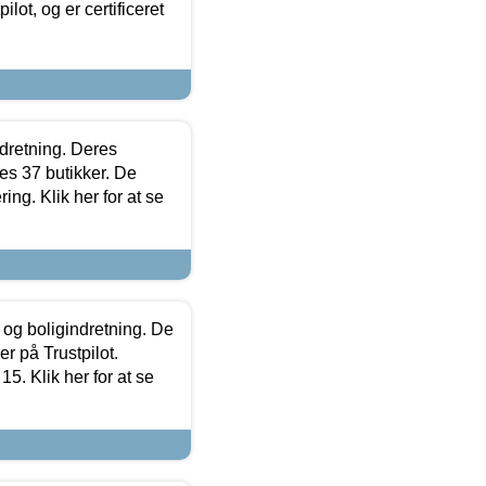
lot, og er certificeret
ndretning. Deres
s 37 butikker. De
ing. Klik her for at se
 og boligindretning. De
r på Trustpilot.
5. Klik her for at se