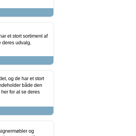
ar et stort sortiment af
e deres udvalg.
t, og de har et stort
 indeholder både den
 her for at se deres
esignermøbler og