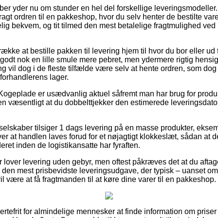
ber yder nu om stunder en hel del forskellige leveringsmodeller
bragt ordren til en pakkeshop, hvor du selv henter de bestilte var
elig bekvem, og tit tilmed den mest betalelige fragtmulighed 
kke at bestille pakken til levering hjem til hvor du bor eller ud 
 godt nok en lille smule mere pebret, men ydermere rigtig hens
ng vil dog i de fleste tilfælde være selv at hente ordren, som do
 forhandlerens lager.
Kogeplade er usædvanlig aktuel såfremt man har brug for produkte
n væsentligt at du dobbelttjekker den estimerede leveringsdat
elskaber tilsiger 1 dags levering på en masse produkter, ek
 at handlen laves forud for et nøjagtigt klokkeslæt, sådan at d
eret inden de logistikansatte har fyraften.
r lover levering uden gebyr, men oftest påkræves det at du aftage
e den mest prisbevidste leveringsudgave, der typisk – uanset 
il være at få fragtmanden til at køre dine varer til en pakkeshop.
rtefrit for almindelige mennesker at finde information om priser 