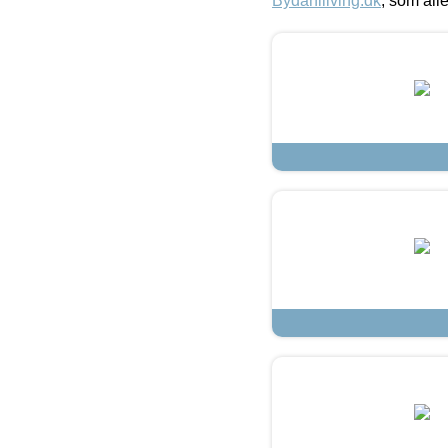
Bydahlliving.dk
, som alle