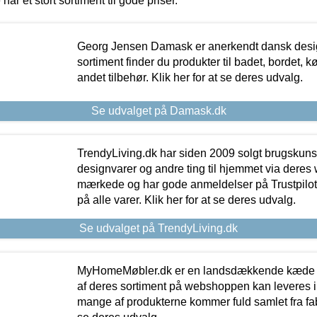
 har et stort sortiment til gode priser.
Georg Jensen Damask er anerkendt dansk desig
sortiment finder du produkter til badet, bordet, 
andet tilbehør. Klik her for at se deres udvalg.
Se udvalget på Damask.dk
TrendyLiving.dk har siden 2009 solgt brugskunst, 
designvarer og andre ting til hjemmet via deres
mærkede og har gode anmeldelser på Trustpilot,
på alle varer. Klik her for at se deres udvalg.
Se udvalget på TrendyLiving.dk
MyHomeMøbler.dk er en landsdækkende kæde m
af deres sortiment på webshoppen kan leveres i
mange af produkterne kommer fuld samlet fra fabr