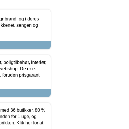
nbrand, og i deres
køkkenet, sengen og
boligtilbehør, interiør,
 webshop. De er e-
 foruden prisgaranti
ed 36 butikker. 80 %
nden for 1 uge, og
ikken. Klik her for at