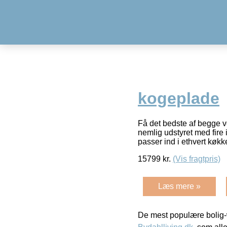
kogeplade
Få det bedste af begge
nemlig udstyret med fire 
passer ind i ethvert køk
15799
kr.
(Vis fragtpris)
Læs mere »
De mest populære bolig-