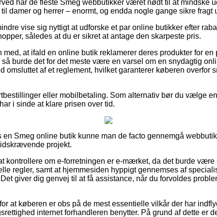
rved har de fleste Smeg webbutikker været nødt til at mindske 
t til damer og herrer – enormt, og endda nogle gange sikre fragt 
indre vise sig nyttigt at udforske et par online butikker efter 
pper, således at du er sikret at antage den skarpeste pris.
ed, at ifald en online butik reklamerer deres produkter for en p
, så burde det for det meste være en varsel om en snydagtig onl
ald omsluttet af et reglement, hvilket garanterer køberen overfor 
rtbestillinger eller mobilbetaling. Som alternativ bør du vælge en
 har i sinde at klare prisen over tid.
os en Smeg online butik kunne man de facto gennemgå webbutikke
 tidskrævende projekt.
t kontrollere om e-forretningen er e-mærket, da det burde være 
cielle regler, samt at hjemmesiden hyppigt gennemses af special
et giver dig genvej til at få assistance, når du forvoldes prob
 for at køberen er obs på de mest essentielle vilkår der har indfl
ttighed internet forhandleren benytter. På grund af dette er det