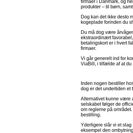
firmaer i Danmark, og he
produkter – til børn, sam
Dog kan det ikke desto m
kogeplade forinden du sho
Du må dog være årvågen m
ekstraordinært favorabel
betalingskort er i hvert f
firmaer.
Vi går generelt ind for ko
ViaBill, i tilfælde af at du
Inden nogen bestiller h
dog er det undertiden et
Alternativet kunne være a
selskabet følger de offi
om reglerne på området. D
bestilling.
Yderligere slår vi et slag
eksempel den ombytningsre