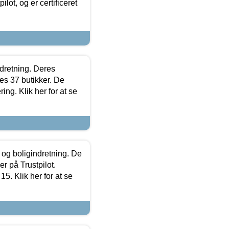
lot, og er certificeret
ndretning. Deres
s 37 butikker. De
ing. Klik her for at se
 og boligindretning. De
r på Trustpilot.
5. Klik her for at se