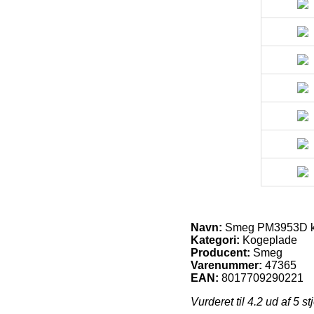
Navn:
Smeg PM3953D k
Kategori:
Kogeplade
Producent:
Smeg
Varenummer:
47365
EAN:
8017709290221
Vurderet til
4.2
ud af 5 st