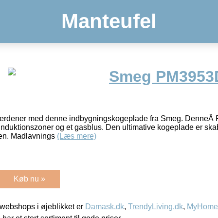
Manteufel
Smeg PM3953
 verdener med denne indbygningskogeplade fra Smeg. DenneÂ
induktionszoner og et gasblus. Den ultimative kogeplade er skabt
ken. Madlavnings
(Læs mere)
Køb nu »
webshops i øjeblikket er
Damask.dk
,
TrendyLiving.dk
,
MyHomeM