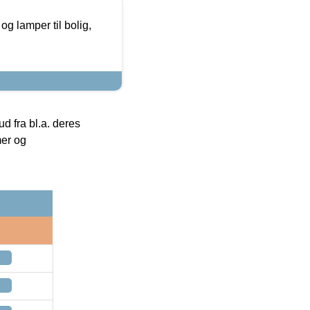
g lamper til bolig,
 fra bl.a. deres
mer og