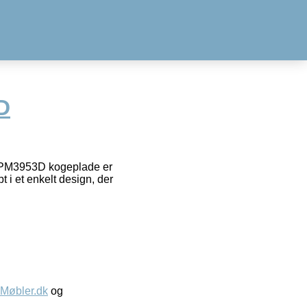
D
 PM3953D kogeplade er
 i et enkelt design, der
øbler.dk
og