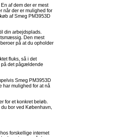
. En af dem der er mest
er når der er mulighed for
ved køb af Smeg PM3953D
til din arbejdsplads.
igtsmæssig. Den mest
g beroer på at du opholder
t fluks, så i det
o på det pågældende
sempelvis Smeg PM3953D
e har mulighed for at nå
r for et konkret beløb.
om du bor ved København,
hos forskellige internet