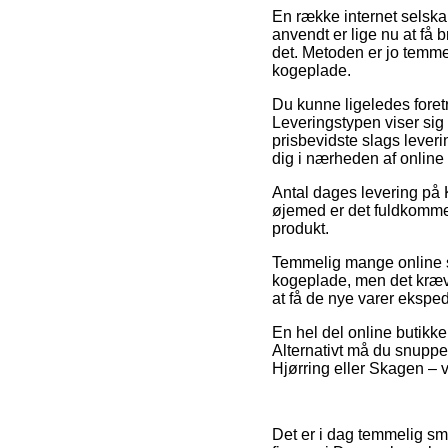
En række internet selska
anvendt er lige nu at få 
det. Metoden er jo temm
kogeplade.
Du kunne ligeledes foretræ
Leveringstypen viser sig
prisbevidste slags leveri
dig i nærheden af online
Antal dages levering på 
øjemed er det fuldkomme
produkt.
Temmelig mange online s
kogeplade, men det kræver
at få de nye varer eksped
En hel del online butikke
Alternativt må du snupp
Hjørring eller Skagen – v
Det er i dag temmelig sme