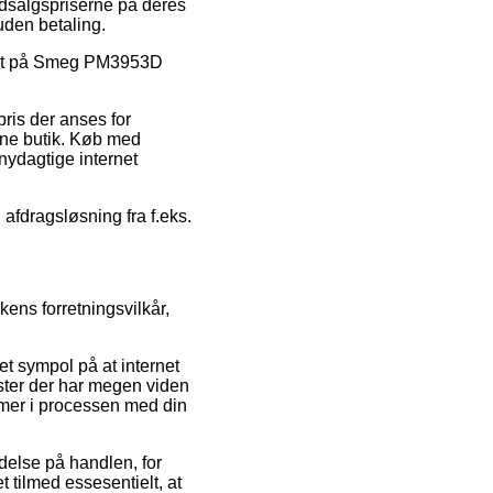
udsalgspriserne på deres
uden betaling.
rabat på Smeg PM3953D
ris der anses for
ine butik. Køb med
snydagtige internet
 afdragsløsning fra f.eks.
ns forretningsvilkår,
et sympol på at internet
ister der har megen viden
lemer i processen med din
ydelse på handlen, for
 tilmed essesentielt, at