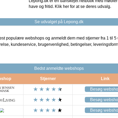
Lepong.dk er en danskejet netbutik med møbler o
have og fritid. Klik her for at se deres udvalg.
Se udvalget på Lepong.dk
t populære webshops og anmeldt dem med stjerner fra 1 til 5 ud
rrelse, kundeservice, brugervenlighed, betingelser, leveringsfor
Bedst anmeldte webshops
bshop
Stjerner
Link
Besøg websh
Besøg websh
Besøg websh