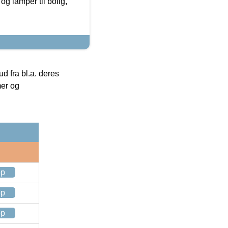
g lamper til bolig,
 fra bl.a. deres
mer og
op
op
op