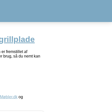
rillplade
r fremstillet af
er brug, så du nemt kan
øbler.dk
og