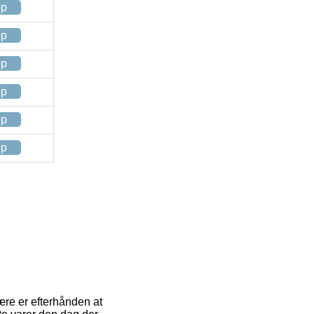
op
op
op
op
op
op
ære er efterhånden at