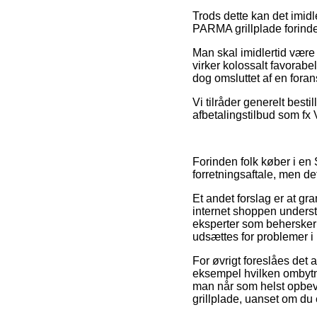
Trods dette kan det imidl
PARMA grillplade forinde
Man skal imidlertid være 
virker kolossalt favorabe
dog omsluttet af en foran
Vi tilråder generelt best
afbetalingstilbud som fx V
Forinden folk køber i e
forretningsaftale, men det
Et andet forslag er at gr
internet shoppen understø
eksperter som behersker 
udsættes for problemer i
For øvrigt foreslåes det 
eksempel hvilken ombytnin
man når som helst opbev
grillplade, uanset om du 