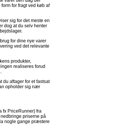
lte varer den dag der
form for fragt ved køb af
iser sig for det meste en
r dog at du selv henter
rbejdslager.
brug for dine nye varer
evering ved det relevante
kens produkter,
ngen realiseres forud
.
 du aftager for et fastsat
man opholder sig nær
a fx PriceRunner) fra
at nedbringe priserne på
ndda nogle gange præstere