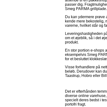
afsende til en pakkeshop,
passer dig. Fragtmulighed
Smeg PARMA grillplade.
Du kan ydermere prøve at 
kende mere bekostelig, m
varerne, hvilket står og 
Leveringshastigheden på 
om et øjeblik, så i det ø
produkt.
En stor portion e-shops 
eksempelvis Smeg PARMA 
for et besluttet klokkeslæ
Visse forhandlere på nette
beløb. Derudover kan du 
Taastrup, Hobro eller Bill
Det er efterhånden temme
diverse online varehuse, 
specielt deres bedst i te
portofri fragt.