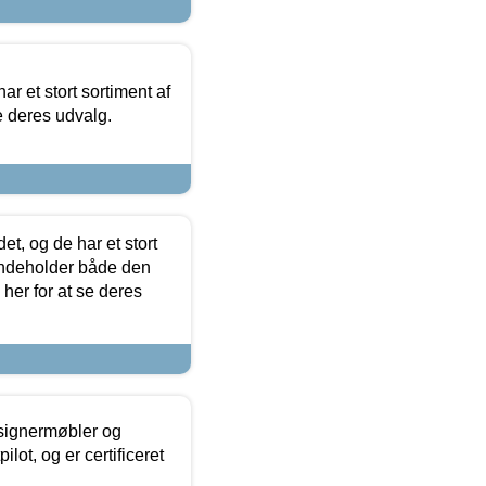
ar et stort sortiment af
e deres udvalg.
t, og de har et stort
 indeholder både den
 her for at se deres
esignermøbler og
lot, og er certificeret