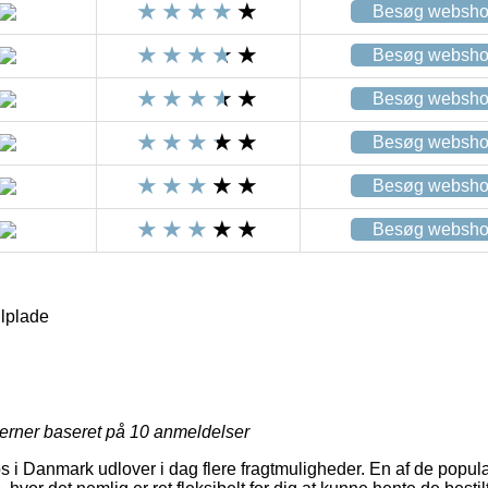
Besøg websh
Besøg websh
Besøg websh
Besøg websh
Besøg websh
Besøg websh
lplade
jerner baseret på
10
anmeldelser
 i Danmark udlover i dag flere fragtmuligheder. En af de popul