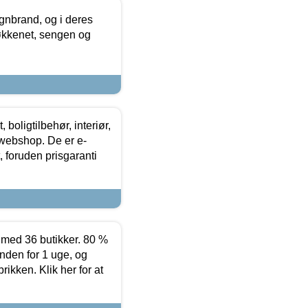
nbrand, og i deres
køkkenet, sengen og
boligtilbehør, interiør,
 webshop. De er e-
 foruden prisgaranti
ed 36 butikker. 80 %
nden for 1 uge, og
ikken. Klik her for at