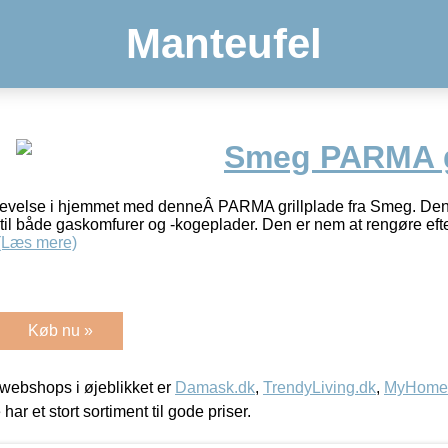
Manteufel
Smeg PARMA g
levelse i hjemmet med denneÂ PARMA grillplade fra Smeg. Den e
til både gaskomfurer og -kogeplader. Den er nem at rengøre eft
(Læs mere)
Køb nu »
webshops i øjeblikket er
Damask.dk
,
TrendyLiving.dk
,
MyHomeM
 har et stort sortiment til gode priser.