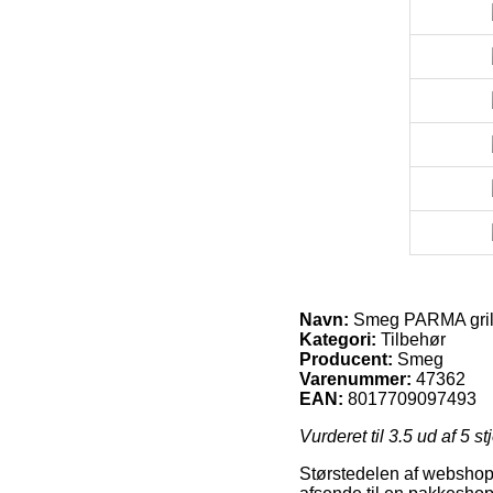
Navn:
Smeg PARMA gril
Kategori:
Tilbehør
Producent:
Smeg
Varenummer:
47362
EAN:
8017709097493
Vurderet til
3.5
ud af 5 st
Størstedelen af webshops