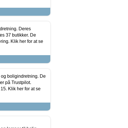
ndretning. Deres
s 37 butikker. De
ing. Klik her for at se
 og boligindretning. De
r på Trustpilot.
5. Klik her for at se