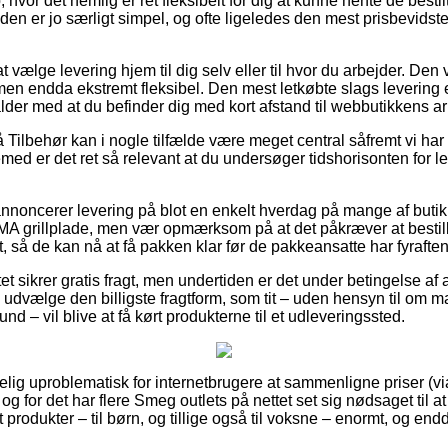
 hvor det nemlig er ret fleksibelt for dig at kunne hente de besti
en er jo særligt simpel, og ofte ligeledes den mest prisbevidste 
vælge levering hjem til dig selv eller til hvor du arbejder. Den v
en endda ekstremt fleksibel. Den mest letkøbte slags levering e
falder med at du befinder dig med kort afstand til webbutikkens a
Tilbehør kan i nogle tilfælde være meget central såfremt vi har 
jemed er det ret så relevant at du undersøger tidshorisonten for l
annoncerer levering på blot en enkelt hverdag på mange af butik
grillplade, men vær opmærksom på at det påkræver at bestilli
t, så de kan nå at få pakken klar før de pakkeansatte har fyraften
t sikrer gratis fragt, men undertiden er det under betingelse af at
udvælge den billigste fragtform, som tit – uden hensyn til om 
und – vil blive at få kørt produkterne til et udleveringssted.
lig uproblematisk for internetbrugere at sammenligne priser (vi
og for det har flere Smeg outlets på nettet set sig nødsaget til 
st produkter – til børn, og tillige også til voksne – enormt, og e