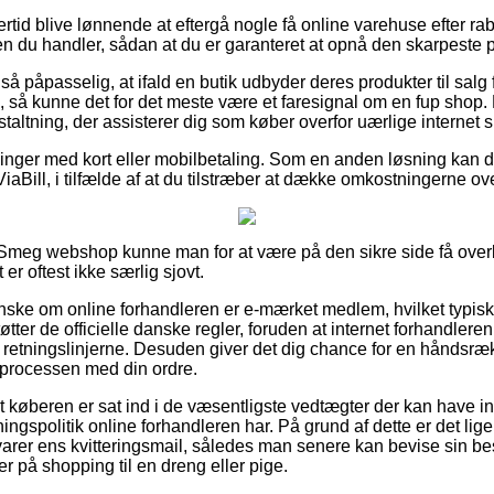
ertid blive lønnende at eftergå nogle få online varehuse efter 
n du handler, sådan at du er garanteret at opnå den skarpeste p
så påpasselig, at ifald en butik udbyder deres produkter til salg
l, så kunne det for det meste være et faresignal om en fup shop. 
staltning, der assisterer dig som køber overfor uærlige internet 
illinger med kort eller mobilbetaling. Som en anden løsning kan d
iaBill, i tilfælde af at du tilstræber at dække omkostningerne ove
n Smeg webshop kunne man for at være på den sikre side få ove
 er oftest ikke særlig sjovt.
anske om online forhandleren er e-mærket medlem, hvilket typisk e
tter de officielle danske regler, foruden at internet forhandleren
retningslinjerne. Desuden giver det dig chance for en håndsrækn
 processen med din ordre.
at køberen er sat ind i de væsentligste vedtægter der kan have in
gspolitik online forhandleren har. På grund af dette er det lige
arer ens kvitteringsmail, således man senere kan bevise sin b
er på shopping til en dreng eller pige.