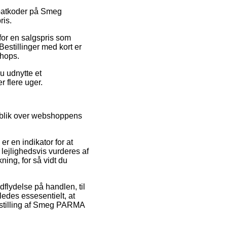
rabatkoder på Smeg
ris.
 for en salgspris som
Bestillinger med kort er
shops.
u udnytte et
r flere uger.
rblik over webshoppens
r en indikator for at
 lejlighedsvis vurderes af
ing, for så vidt du
dflydelse på handlen, til
ledes essesentielt, at
estilling af Smeg PARMA