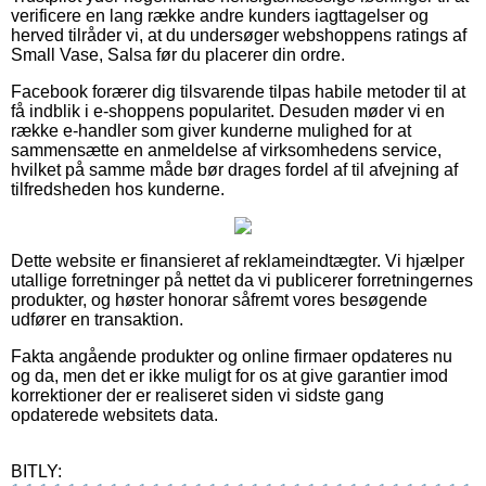
verificere en lang række andre kunders iagttagelser og
herved tilråder vi, at du undersøger webshoppens ratings af
Small Vase, Salsa før du placerer din ordre.
Facebook forærer dig tilsvarende tilpas habile metoder til at
få indblik i e-shoppens popularitet. Desuden møder vi en
række e-handler som giver kunderne mulighed for at
sammensætte en anmeldelse af virksomhedens service,
hvilket på samme måde bør drages fordel af til afvejning af
tilfredsheden hos kunderne.
Dette website er finansieret af reklameindtægter. Vi hjælper
utallige forretninger på nettet da vi publicerer forretningernes
produkter, og høster honorar såfremt vores besøgende
udfører en transaktion.
Fakta angående produkter og online firmaer opdateres nu
og da, men det er ikke muligt for os at give garantier imod
korrektioner der er realiseret siden vi sidste gang
opdaterede websitets data.
BITLY: