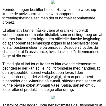
Forinden nogen bestiller hos en Raawii online webshop
kunne de utvivlsomt skimme webshoppens
forretningsbetingelser, men det er normalt et omfattende
projekt.
Et alternativ kunne måske være at granske hvorvidt
webshoppen er e-mærke tilsluttet, som er et fingerpeg om at
internet forretningen følger den officielle danske lovgivning,
og at shoppen regelmæssigt kigges til af specialister som
forstår bestemmelserne på området. Desuden tilbydes du
chance for at få assistance, hvis du skulle få dilemmaer som
følge af din ordre.
Tilmed går vi ind for at køber er klar over de elementære
betingelser der kan spille ind i forbindelse med handlen, fx
den byttepolitik internet webshoppen lover. I den
sammenhæng er det virkelig vigtigt, at man permanent
bibeholder ens kvittering på e-mail, således man senere vil
kunne påvise købet af Small Vase, Salsa, uanset om du
leder efter et produkt til en pige eller dreng.
Trustpilot yder nogenlunde hensigtsmæssige løsninger til at