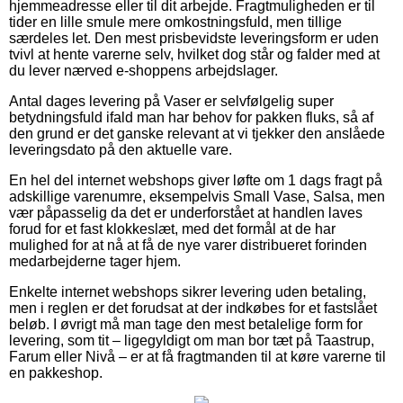
hjemmeadresse eller til dit arbejde. Fragtmuligheden er til
tider en lille smule mere omkostningsfuld, men tillige
særdeles let. Den mest prisbevidste leveringsform er uden
tvivl at hente varerne selv, hvilket dog står og falder med at
du lever nærved e-shoppens arbejdslager.
Antal dages levering på Vaser er selvfølgelig super
betydningsfuld ifald man har behov for pakken fluks, så af
den grund er det ganske relevant at vi tjekker den anslåede
leveringsdato på den aktuelle vare.
En hel del internet webshops giver løfte om 1 dags fragt på
adskillige varenumre, eksempelvis Small Vase, Salsa, men
vær påpasselig da det er underforstået at handlen laves
forud for et fast klokkeslæt, med det formål at de har
mulighed for at nå at få de nye varer distribueret forinden
medarbejderne tager hjem.
Enkelte internet webshops sikrer levering uden betaling,
men i reglen er det forudsat at der indkøbes for et fastslået
beløb. I øvrigt må man tage den mest betalelige form for
levering, som tit – ligegyldigt om man bor tæt på Taastrup,
Farum eller Nivå – er at få fragtmanden til at køre varerne til
en pakkeshop.