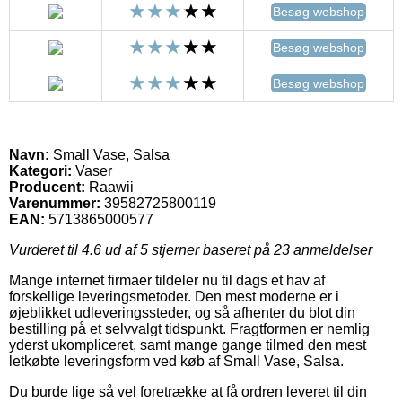
Besøg webshop
Besøg webshop
Besøg webshop
Navn:
Small Vase, Salsa
Kategori:
Vaser
Producent:
Raawii
Varenummer:
39582725800119
EAN:
5713865000577
Vurderet til
4.6
ud af 5 stjerner baseret på
23
anmeldelser
Mange internet firmaer tildeler nu til dags et hav af
forskellige leveringsmetoder. Den mest moderne er i
øjeblikket udleveringssteder, og så afhenter du blot din
bestilling på et selvvalgt tidspunkt. Fragtformen er nemlig
yderst ukompliceret, samt mange gange tilmed den mest
letkøbte leveringsform ved køb af Small Vase, Salsa.
Du burde lige så vel foretrække at få ordren leveret til din