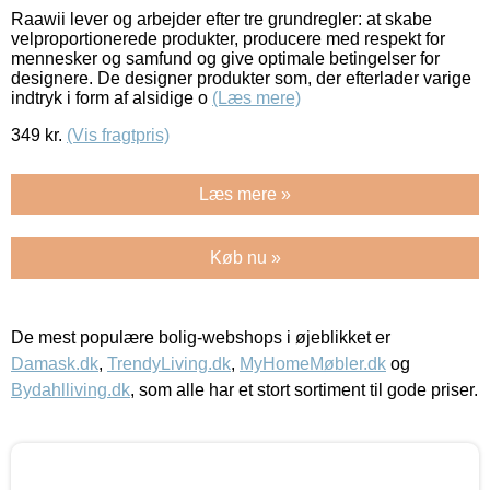
Raawii lever og arbejder efter tre grundregler: at skabe
velproportionerede produkter, producere med respekt for
mennesker og samfund og give optimale betingelser for
designere. De designer produkter som, der efterlader varige
indtryk i form af alsidige o
(Læs mere)
349
kr.
(Vis fragtpris)
Læs mere »
Køb nu »
De mest populære bolig-webshops i øjeblikket er
Damask.dk
,
TrendyLiving.dk
,
MyHomeMøbler.dk
og
Bydahlliving.dk
, som alle har et stort sortiment til gode priser.