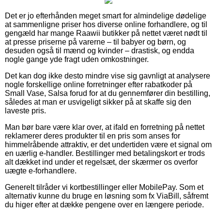
Det er jo efterhånden meget smart for almindelige dødelige
at sammenligne priser hos diverse online forhandlere, og til
gengæld har mange Raawii butikker på nettet været nødt til
at presse priserne på varerne – til babyer og børn, og
desuden også til mænd og kvinder – drastisk, og endda
nogle gange yde fragt uden omkostninger.
Det kan dog ikke desto mindre vise sig gavnligt at analysere
nogle forskellige online forretninger efter rabatkoder på
Small Vase, Salsa forud for at du gennemfører din bestilling,
således at man er usvigeligt sikker på at skaffe sig den
laveste pris.
Man bør bare være klar over, at ifald en forretning på nettet
reklamerer deres produkter til en pris som anses for
himmelråbende attraktiv, er det undertiden være et signal om
en uærlig e-handler. Bestillinger med betalingskort er trods
alt dækket ind under et regelsæt, der skærmer os overfor
uægte e-forhandlere.
Generelt tilråder vi kortbestillinger eller MobilePay. Som et
alternativ kunne du bruge en løsning som fx ViaBill, såfremt
du higer efter at dække pengene over en længere periode.