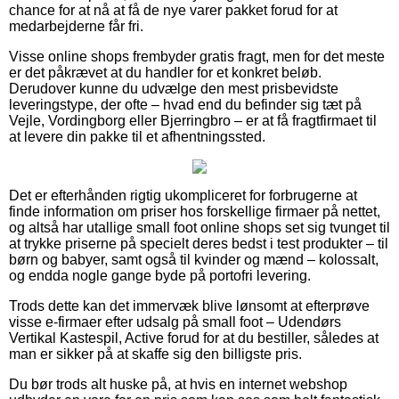
chance for at nå at få de nye varer pakket forud for at
medarbejderne får fri.
Visse online shops frembyder gratis fragt, men for det meste
er det påkrævet at du handler for et konkret beløb.
Derudover kunne du udvælge den mest prisbevidste
leveringstype, der ofte – hvad end du befinder sig tæt på
Vejle, Vordingborg eller Bjerringbro – er at få fragtfirmaet til
at levere din pakke til et afhentningssted.
Det er efterhånden rigtig ukompliceret for forbrugerne at
finde information om priser hos forskellige firmaer på nettet,
og altså har utallige small foot online shops set sig tvunget til
at trykke priserne på specielt deres bedst i test produkter – til
børn og babyer, samt også til kvinder og mænd – kolossalt,
og endda nogle gange byde på portofri levering.
Trods dette kan det immervæk blive lønsomt at efterprøve
visse e-firmaer efter udsalg på small foot – Udendørs
Vertikal Kastespil, Active forud for at du bestiller, således at
man er sikker på at skaffe sig den billigste pris.
Du bør trods alt huske på, at hvis en internet webshop