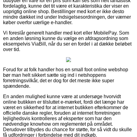
udbyder en vare for en pris som kan ses som helt fantastisk
fordelagtig, kunne det tit være et karakteristika der viser en
uoprigtig online shop. Bestillinger med kort er ikke desto
mindre dækket ind under Indsigelsesordningen, der værner
køber overfor uærlige e-handler.
Vi foreslår generelt handler med kort eller MobilePay. Som
en anden løsning kunne du vælge en afdragsordning som
eksempelvis ViaBill, når du ser en fordel i at dække beløbet
over tid.
Forud for at folk handler hos en small foot online webshop
bør man helt sikkert sætte sig ind i netshoppens
forretningsvilkår, det er dog for det meste ikke super
spændende.
En anden mulighed kunne være at undersøge hvorvidt
online butikken er tilsluttet e-mærket, fordi det længe har
været en sikkerhed for at internet butikken efterkommer de
officielle danske regler, foruden at internet forretningen
lejlighedsvis kontrolleres af eksperter som har den
nødvendige knowhow om reglementet på området.
Derudover tilbydes du chance for støtte, for så vidt du skulle
få udfordringer i forbindelse med dit indkøb.