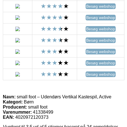
Besøg webshop
Besøg webshop
Besøg webshop
Besøg webshop
Besøg webshop
Besøg webshop
Besøg webshop
Navn:
small foot – Udendørs Vertikal Kastespil, Active
Kategori:
Børn
Producent:
small foot
Varenummer:
41338499
EAN:
4020972120373
Vurderet til
3.5
ud af 5 stjerner baseret på
24
anmeldelser