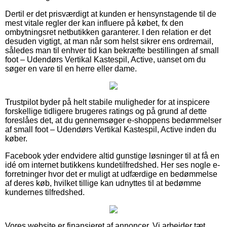
Dertil er det prisværdigt at kunden er hensynstagende til de
mest vitale regler der kan influere på købet, fx den
ombytningsret netbutikken garanterer. I den relation er det
desuden vigtigt, at man når som helst sikrer ens ordremail,
således man til enhver tid kan bekræfte bestillingen af small
foot – Udendørs Vertikal Kastespil, Active, uanset om du
søger en vare til en herre eller dame.
Trustpilot byder på helt stabile muligheder for at inspicere
forskellige tidligere brugeres ratings og på grund af dette
foreslåes det, at du gennemsøger e-shoppens bedømmelser
af small foot – Udendørs Vertikal Kastespil, Active inden du
køber.
Facebook yder endvidere altid gunstige løsninger til at få en
idé om internet butikkens kundetilfredshed. Her ses nogle e-
forretninger hvor det er muligt at udfærdige en bedømmelse
af deres køb, hvilket tillige kan udnyttes til at bedømme
kundernes tilfredshed.
Vores website er finansieret af annoncer. Vi arbejder tæt