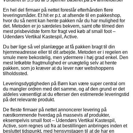
En hel del firmaer på nettet foreslår efterhånden flere
leveringsmåder. Et hit er p.t. at afsende til en pakkeshop,
hvor du så nemt kan hente pakken når du har mulighed for
det. Metoden er jo særdeles bekvem, samt ofte tilmed den
mest prisbevidste form for fragt ved køb af small foot –
Udendørs Vertikal Kastespil, Active.
Du bør lige så vel planlægge at få pakken bragt til din
hjemmeadresse eller til dit arbejde. Metoden er i regelen en
smule mere bekostelig, men ydermere i høj grad enkel. Den
mest letkøbte fragtmulighed er unægtelig selv at hente
pakken, som jo kræver at du lever nær webshoppens
tilholdssted.
Leveringsdygtigheden på Børn kan være super central om
du mangler ordren med det samme, og af den grund er det
aldeles væsentligt at du efterser den estimerede leveringstid
på det relevante produkt.
De fleste firmaer på nettet annoncerer levering på
næstkommende hverdag på massevis af produkter,
eksempelvis small foot – Udendørs Vertikal Kastespil,
Active, som regnes ud fra at bestillingen anbringes inden et
besluttet tidspunkt, med hensynstagen til at de har en