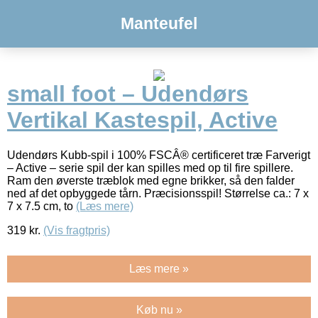
Manteufel
small foot – Udendørs
Vertikal Kastespil, Active
Udendørs Kubb-spil i 100% FSCÂ® certificeret træ Farverigt
– Active – serie spil der kan spilles med op til fire spillere.
Ram den øverste træblok med egne brikker, så den falder
ned af det opbyggede tårn. Præcisionsspil! Størrelse ca.: 7 x
7 x 7.5 cm, to
(Læs mere)
319
kr.
(Vis fragtpris)
Læs mere »
Køb nu »