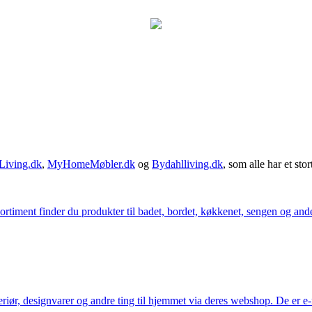
Living.dk
,
MyHomeMøbler.dk
og
Bydahlliving.dk
, som alle har et stor
iment finder du produkter til badet, bordet, køkkenet, sengen og andet 
eriør, designvarer og andre ting til hjemmet via deres webshop. De er 