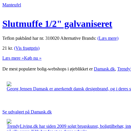
Manteufel
Slutmuffe 1/2" galvaniseret
Teflon pakbånd har nr. 310020 Alternative Brands:
(Læs mere)
21
kr.
(Vis fragtpris)
Læs mere »
Køb nu »
De mest populære bolig-webshops i øjeblikket er
Damask.dk
,
Trendy
Georg Jensen Damask er anerkendt dansk designbrand, og i deres sort
Se udvalget på Damask.dk
TrendyLiving.dk har siden 2009 solgt brugskunst, boligtilbehør, int