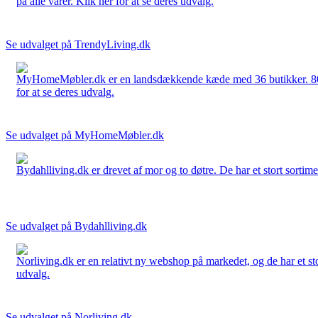
på alle varer. Klik her for at se deres udvalg.
Se udvalget på TrendyLiving.dk
MyHomeMøbler.dk er en landsdækkende kæde med 36 butikker. 80 % 
for at se deres udvalg.
Se udvalget på MyHomeMøbler.dk
Bydahlliving.dk er drevet af mor og to døtre. De har et stort sortime
Se udvalget på Bydahlliving.dk
Norliving.dk er en relativt ny webshop på markedet, og de har et sto
udvalg.
Se udvalget på Norliving.dk