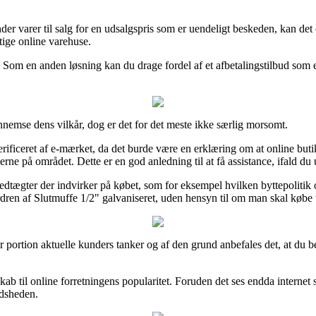
r varer til salg for en udsalgspris som er uendeligt beskeden, kan det 
tige online varehuse.
Som en anden løsning kan du drage fordel af et afbetalingstilbud som eks
nemse dens vilkår, dog er det for det meste ikke særlig morsomt.
rificeret af e-mærket, da det burde være en erklæring om at online butikk
rne på området. Dette er en god anledning til at få assistance, ifald du 
edtægter der indvirker på købet, som for eksempel hvilken byttepolitik o
ordren af Slutmuffe 1/2" galvaniseret, uden hensyn til om man skal købe 
tor portion aktuelle kunders tanker og af den grund anbefales det, at du 
ab til online forretningens popularitet. Foruden det ses endda internet
edsheden.