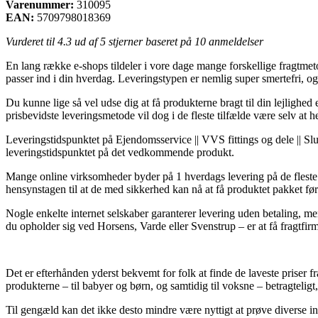
Varenummer:
310095
EAN:
5709798018369
Vurderet til
4.3
ud af 5 stjerner baseret på
10
anmeldelser
En lang række e-shops tildeler i vore dage mange forskellige fragtmetod
passer ind i din hverdag. Leveringstypen er nemlig super smertefri, o
Du kunne lige så vel udse dig at få produkterne bragt til din lejlighe
prisbevidste leveringsmetode vil dog i de fleste tilfælde være selv at 
Leveringstidspunktet på Ejendomsservice || VVS fittings og dele || Slu
leveringstidspunktet på det vedkommende produkt.
Mange online virksomheder byder på 1 hverdags levering på de fleste 
hensynstagen til at de med sikkerhed kan nå at få produktet pakket f
Nogle enkelte internet selskaber garanterer levering uden betaling, me
du opholder sig ved Horsens, Varde eller Svenstrup – er at få fragtfirm
Det er efterhånden yderst bekvemt for folk at finde de laveste priser fr
produkterne – til babyer og børn, og samtidig til voksne – betragteligt
Til gengæld kan det ikke desto mindre være nyttigt at prøve diverse in