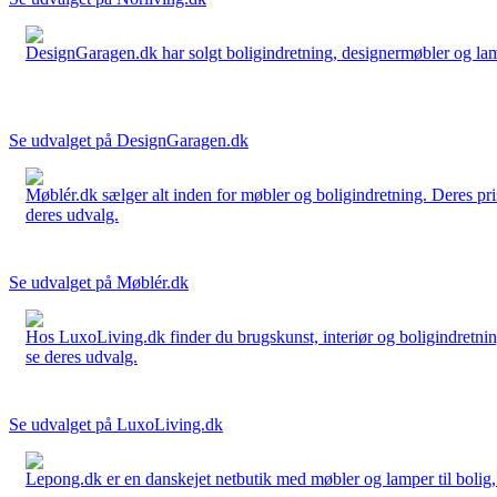
DesignGaragen.dk har solgt boligindretning, designermøbler og lamper
Se udvalget på DesignGaragen.dk
Møblér.dk sælger alt inden for møbler og boligindretning. Deres pri
deres udvalg.
Se udvalget på Møblér.dk
Hos LuxoLiving.dk finder du brugskunst, interiør og boligindretning
se deres udvalg.
Se udvalget på LuxoLiving.dk
Lepong.dk er en danskejet netbutik med møbler og lamper til bolig, h