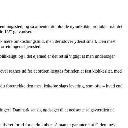
fhentningssted, og så afhenter du blot de nyindkøbte produkter når det
e 1/2" galvaniseret.
et hak mere omkostningsfuld, men derudover yderst smart. Den mest
 forretningens hjemsted.
ikkeligt, og i det øjemed er det ret så vigtigt at man undersøger
vel regnes ud fra at ordren lægges forinden et fast klokkeslæt, med
e du foretrække den mest letkøbte slags levering, som ofte – hvad end
etninger i Danmark set sig nødsaget til at nedsætte salgsværdien på
iseret forud for at du køber, så man er garanteret at få den mest