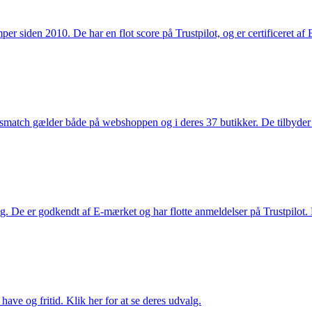
 siden 2010. De har en flot score på Trustpilot, og er certificeret af 
smatch gælder både på webshoppen og i deres 37 butikker. De tilbyder d
. De er godkendt af E-mærket og har flotte anmeldelser på Trustpilot. L
ave og fritid. Klik her for at se deres udvalg.