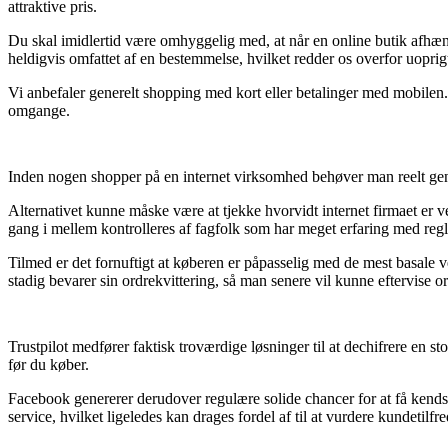
attraktive pris.
Du skal imidlertid være omhyggelig med, at når en online butik afhænde
heldigvis omfattet af en bestemmelse, hvilket redder os overfor uoprig
Vi anbefaler generelt shopping med kort eller betalinger med mobilen. 
omgange.
Inden nogen shopper på en internet virksomhed behøver man reelt gen
Alternativet kunne måske være at tjekke hvorvidt internet firmaet er ve
gang i mellem kontrolleres af fagfolk som har meget erfaring med regle
Tilmed er det fornuftigt at køberen er påpasselig med de mest basale v
stadig bevarer sin ordrekvittering, så man senere vil kunne eftervise 
Trustpilot medfører faktisk troværdige løsninger til at dechifrere en s
før du køber.
Facebook genererer derudover regulære solide chancer for at få kendsk
service, hvilket ligeledes kan drages fordel af til at vurdere kundetilfr