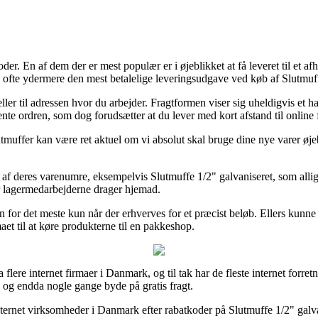
er. En af dem der er mest populær er i øjeblikket at få leveret til et a
g ofte ydermere den mest betalelige leveringsudgave ved køb af Slutmuff
d eller til adressen hvor du arbejder. Fragtformen viser sig uheldigvis 
hente ordren, som dog forudsætter at du lever med kort afstand til online
tmuffer kan være ret aktuel om vi absolut skal bruge dine nye varer øjebl
af deres varenumre, eksempelvis Slutmuffe 1/2" galvaniseret, som allige
ør lagermedarbejderne drager hjemad.
n for det meste kun når der erhverves for et præcist beløb. Ellers kunn
aet til at køre produkterne til en pakkeshop.
a flere internet firmaer i Danmark, og til tak har de fleste internet forr
, og endda nogle gange byde på gratis fragt.
ternet virksomheder i Danmark efter rabatkoder på Slutmuffe 1/2" galvan