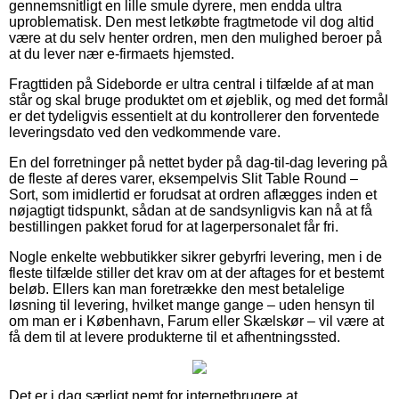
gennemsnitligt en lille smule dyrere, men endda ultra
uproblematisk. Den mest letkøbte fragtmetode vil dog altid
være at du selv henter ordren, men den mulighed beroer på
at du lever nær e-firmaets hjemsted.
Fragttiden på Sideborde er ultra central i tilfælde af at man
står og skal bruge produktet om et øjeblik, og med det formål
er det tydeligvis essentielt at du kontrollerer den forventede
leveringsdato ved den vedkommende vare.
En del forretninger på nettet byder på dag-til-dag levering på
de fleste af deres varer, eksempelvis Slit Table Round –
Sort, som imidlertid er forudsat at ordren aflægges inden et
nøjagtigt tidspunkt, sådan at de sandsynligvis kan nå at få
bestillingen pakket forud for at lagerpersonalet får fri.
Nogle enkelte webbutikker sikrer gebyrfri levering, men i de
fleste tilfælde stiller det krav om at der aftages for et bestemt
beløb. Ellers kan man foretrække den mest betalelige
løsning til levering, hvilket mange gange – uden hensyn til
om man er i København, Farum eller Skælskør – vil være at
få dem til at levere produkterne til et afhentningssted.
Det er i dag særligt nemt for internetbrugere at