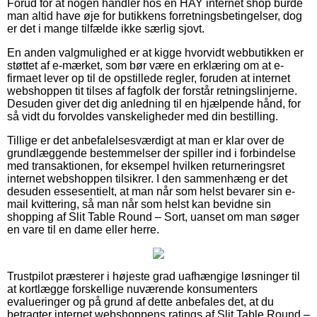
Forud for at nogen handler hos en HAY internet shop burde
man altid have øje for butikkens forretningsbetingelser, dog
er det i mange tilfælde ikke særlig sjovt.
En anden valgmulighed er at kigge hvorvidt webbutikken er
støttet af e-mærket, som bør være en erklæring om at e-
firmaet lever op til de opstillede regler, foruden at internet
webshoppen tit tilses af fagfolk der forstår retningslinjerne.
Desuden giver det dig anledning til en hjælpende hånd, for
så vidt du forvoldes vanskeligheder med din bestilling.
Tillige er det anbefalelsesværdigt at man er klar over de
grundlæggende bestemmelser der spiller ind i forbindelse
med transaktionen, for eksempel hvilken returneringsret
internet webshoppen tilsikrer. I den sammenhæng er det
desuden essesentielt, at man når som helst bevarer sin e-
mail kvittering, så man når som helst kan bevidne sin
shopping af Slit Table Round – Sort, uanset om man søger
en vare til en dame eller herre.
Trustpilot præsterer i højeste grad uafhængige løsninger til
at kortlægge forskellige nuværende konsumenters
evalueringer og på grund af dette anbefales det, at du
betragter internet webshoppens ratings af Slit Table Round –