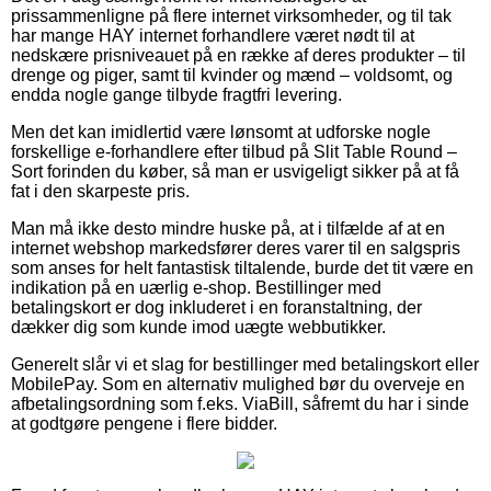
prissammenligne på flere internet virksomheder, og til tak
har mange HAY internet forhandlere været nødt til at
nedskære prisniveauet på en række af deres produkter – til
drenge og piger, samt til kvinder og mænd – voldsomt, og
endda nogle gange tilbyde fragtfri levering.
Men det kan imidlertid være lønsomt at udforske nogle
forskellige e-forhandlere efter tilbud på Slit Table Round –
Sort forinden du køber, så man er usvigeligt sikker på at få
fat i den skarpeste pris.
Man må ikke desto mindre huske på, at i tilfælde af at en
internet webshop markedsfører deres varer til en salgspris
som anses for helt fantastisk tiltalende, burde det tit være en
indikation på en uærlig e-shop. Bestillinger med
betalingskort er dog inkluderet i en foranstaltning, der
dækker dig som kunde imod uægte webbutikker.
Generelt slår vi et slag for bestillinger med betalingskort eller
MobilePay. Som en alternativ mulighed bør du overveje en
afbetalingsordning som f.eks. ViaBill, såfremt du har i sinde
at godtgøre pengene i flere bidder.