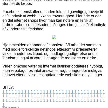
Sort før du køber.
Facebook fremskaffer desuden fuldt ud gavnlige genveje til
at få indtryk af webbutikkens troværdighed. Herinde er der
en del internet shops hvor man kan notere en kritik af
ordreforløbet, som desuden må tages i brug til at få et indtryk
af kundernes tilfredshed.
Hjemmesiden er annoncefinansieret. Vi arbejder sammen
med nogle forskellige netshops eftersom vi præsenterer
virksomhedernes tilbud, og modtager godtgørelse under
forudsætning af at vores besøgende realiserer en ordre.
Viden omkring varer og internet butikker opdateres hyppigt,
men vi påtager os intet ansvar for reguleringer der muligvis
er lavet efter at vi senest opdaterede websitets oplysninger.
BITLY:
1
1
1
1
1
1
1
1
1
1
1
1
1
1
1
1
1
1
1
1
1
1
1
1
1
1
1
1
1
1
1
1
1
1
1
1
1
1
1
1
1
1
1
1
1
1
1
1
1
1
1
1
1
1
1
1
1
1
1
1
1
1
1
1
1
1
1
1
1
1
1
1
1
1
1
1
1
1
1
1
1
1
1
1
1
1
1
1
1
1
1
1
1
1
1
1
1
1
1
1