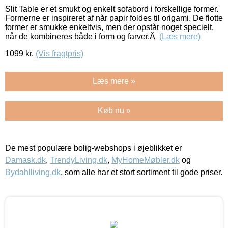
Slit Table er et smukt og enkelt sofabord i forskellige former.
Formerne er inspireret af når papir foldes til origami. De flotte
former er smukke enkeltvis, men der opstår noget specielt,
når de kombineres både i form og farver.Â
(Læs mere)
1099
kr.
(Vis fragtpris)
Læs mere »
Køb nu »
De mest populære bolig-webshops i øjeblikket er
Damask.dk
,
TrendyLiving.dk
,
MyHomeMøbler.dk
og
Bydahlliving.dk
, som alle har et stort sortiment til gode priser.