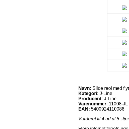
Navn:
Slide reol med fly
Kategori:
J-Line
Producent:
J-Line
Varenummer:
11008-JL
EAN:
5400924110086
Vurderet til
4
ud af 5 stje
Flere internet forretning