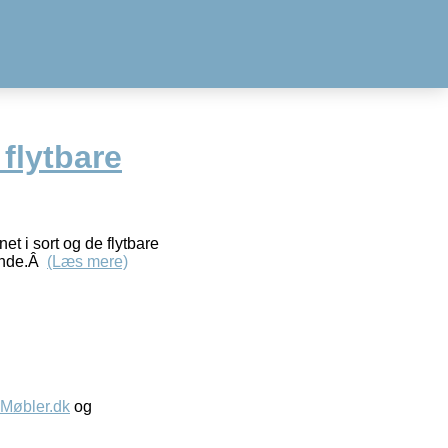
 flytbare
et i sort og de flytbare
ående.Â
(Læs mere)
øbler.dk
og