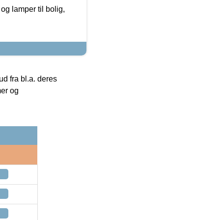
g lamper til bolig,
 fra bl.a. deres
mer og