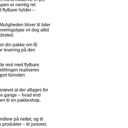
typen er nemlig ret
 flytbare hylder –
uligheden bliver til tider
veringstype vil dog altid
dssted.
 for din pakke om få
or levering på den
de reol med flytbare
tillingen realiseres
gjort forinden
krævet at der aftages for
ange gange – hvad end
ren til en pakkeshop.
ndlere på nettet, og til
produkter – til juniorer,