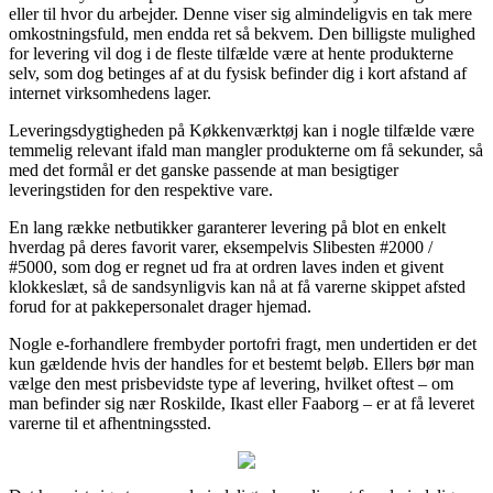
eller til hvor du arbejder. Denne viser sig almindeligvis en tak mere
omkostningsfuld, men endda ret så bekvem. Den billigste mulighed
for levering vil dog i de fleste tilfælde være at hente produkterne
selv, som dog betinges af at du fysisk befinder dig i kort afstand af
internet virksomhedens lager.
Leveringsdygtigheden på Køkkenværktøj kan i nogle tilfælde være
temmelig relevant ifald man mangler produkterne om få sekunder, så
med det formål er det ganske passende at man besigtiger
leveringstiden for den respektive vare.
En lang række netbutikker garanterer levering på blot en enkelt
hverdag på deres favorit varer, eksempelvis Slibesten #2000 /
#5000, som dog er regnet ud fra at ordren laves inden et givent
klokkeslæt, så de sandsynligvis kan nå at få varerne skippet afsted
forud for at pakkepersonalet drager hjemad.
Nogle e-forhandlere frembyder portofri fragt, men undertiden er det
kun gældende hvis der handles for et bestemt beløb. Ellers bør man
vælge den mest prisbevidste type af levering, hvilket oftest – om
man befinder sig nær Roskilde, Ikast eller Faaborg – er at få leveret
varerne til et afhentningssted.