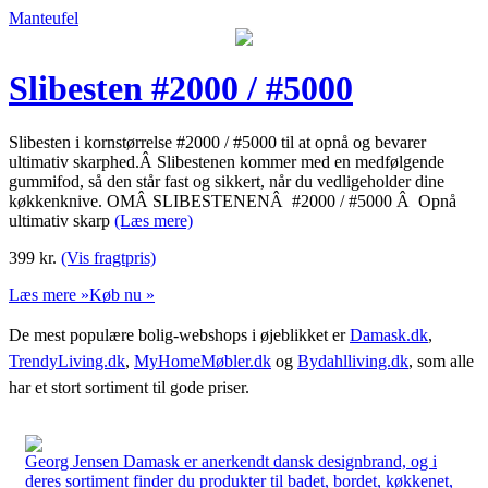
Manteufel
Slibesten #2000 / #5000
Slibesten i kornstørrelse #2000 / #5000 til at opnå og bevarer
ultimativ skarphed.Â Slibestenen kommer med en medfølgende
gummifod, så den står fast og sikkert, når du vedligeholder dine
køkkenknive. OMÂ SLIBESTENENÂ #2000 / #5000 Â Opnå
ultimativ skarp
(Læs mere)
399
kr.
(Vis fragtpris)
Læs mere »
Køb nu »
De mest populære bolig-webshops i øjeblikket er
Damask.dk
,
TrendyLiving.dk
,
MyHomeMøbler.dk
og
Bydahlliving.dk
, som alle
har et stort sortiment til gode priser.
Georg Jensen Damask er anerkendt dansk designbrand, og i
deres sortiment finder du produkter til badet, bordet, køkkenet,