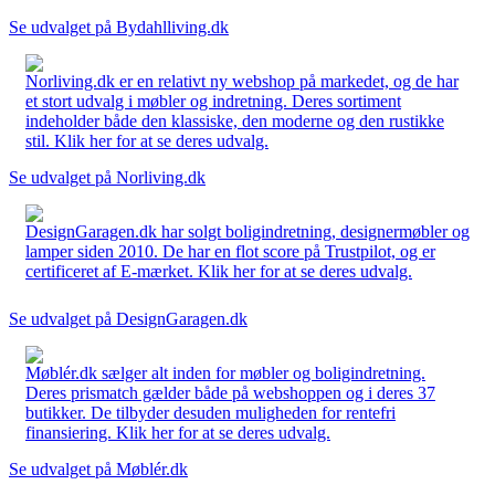
Se udvalget på Bydahlliving.dk
Norliving.dk er en relativt ny webshop på markedet, og de har
et stort udvalg i møbler og indretning. Deres sortiment
indeholder både den klassiske, den moderne og den rustikke
stil. Klik her for at se deres udvalg.
Se udvalget på Norliving.dk
DesignGaragen.dk har solgt boligindretning, designermøbler og
lamper siden 2010. De har en flot score på Trustpilot, og er
certificeret af E-mærket. Klik her for at se deres udvalg.
Se udvalget på DesignGaragen.dk
Møblér.dk sælger alt inden for møbler og boligindretning.
Deres prismatch gælder både på webshoppen og i deres 37
butikker. De tilbyder desuden muligheden for rentefri
finansiering. Klik her for at se deres udvalg.
Se udvalget på Møblér.dk