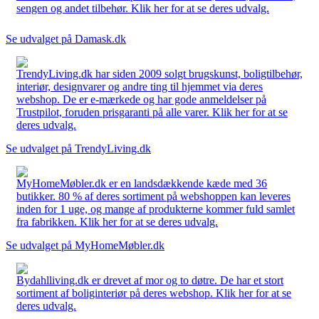
sengen og andet tilbehør. Klik her for at se deres udvalg.
Se udvalget på Damask.dk
TrendyLiving.dk har siden 2009 solgt brugskunst, boligtilbehør,
interiør, designvarer og andre ting til hjemmet via deres
webshop. De er e-mærkede og har gode anmeldelser på
Trustpilot, foruden prisgaranti på alle varer. Klik her for at se
deres udvalg.
Se udvalget på TrendyLiving.dk
MyHomeMøbler.dk er en landsdækkende kæde med 36
butikker. 80 % af deres sortiment på webshoppen kan leveres
inden for 1 uge, og mange af produkterne kommer fuld samlet
fra fabrikken. Klik her for at se deres udvalg.
Se udvalget på MyHomeMøbler.dk
Bydahlliving.dk er drevet af mor og to døtre. De har et stort
sortiment af boliginteriør på deres webshop. Klik her for at se
deres udvalg.