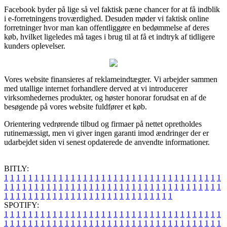
Facebook byder på lige så vel faktisk pæne chancer for at få indblik
i e-forretningens troværdighed. Desuden møder vi faktisk online
forretninger hvor man kan offentliggøre en bedømmelse af deres
køb, hvilket ligeledes må tages i brug til at få et indtryk af tidligere
kunders oplevelser.
Vores website finansieres af reklameindtægter. Vi arbejder sammen
med utallige internet forhandlere derved at vi introducerer
virksomhedernes produkter, og høster honorar forudsat en af de
besøgende på vores website fuldfører et køb.
Orientering vedrørende tilbud og firmaer på nettet opretholdes
rutinemæssigt, men vi giver ingen garanti imod ændringer der er
udarbejdet siden vi senest opdaterede de anvendte informationer.
BITLY:
1
1
1
1
1
1
1
1
1
1
1
1
1
1
1
1
1
1
1
1
1
1
1
1
1
1
1
1
1
1
1
1
1
1
1
1
1
1
1
1
1
1
1
1
1
1
1
1
1
1
1
1
1
1
1
1
1
1
1
1
1
1
1
1
1
1
1
1
1
1
1
1
1
1
1
1
1
1
1
1
1
1
1
1
1
1
1
1
1
1
1
1
1
1
1
1
1
1
1
1
SPOTIFY:
1
1
1
1
1
1
1
1
1
1
1
1
1
1
1
1
1
1
1
1
1
1
1
1
1
1
1
1
1
1
1
1
1
1
1
1
1
1
1
1
1
1
1
1
1
1
1
1
1
1
1
1
1
1
1
1
1
1
1
1
1
1
1
1
1
1
1
1
1
1
1
1