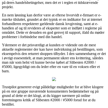
på deres handelsbetingelser, men det er i reglen et tidskrævende
projekt.
En nem løsning kan derfor være at efterse hvorvidt e-firmaet er e-
mærke tilsluttet, grundet at det typisk er en indikator for at internet
forhandleren respekterer gældende dansk lovgivning, samt at e-
handlen af og til revideres af eksperter som er indført i reglerne på
området. Dette er desuden en god genvej til support, ifald du møder
problemer i forbindelse med din handel.
Ydermere er det prisværdigt at kunden er vidende om de mest
aktuelle reglementer der kan have indvirkning på bestillingen, som
eksempelvis den returret shoppen tilbyder. I den sammenhæng er det
i øvrigt essesentielt, at man permanent sikrer ens kvittering, således
man når som helst vil kunne bevise købet af Slibesten #2000 /
#5000, ligegyldigt om du leder efter en vare til en voksen eller et
barn.
Trustpilot genererer evigt pålidelige muligheder for at blive klogere
på en stor gruppe nuværende konsumenters bedømmelser og på
grund af dette er det klogt, at du kigger nærmere på online
forretningens kritik af Slibesten #2000 / #5000 forud for at du
bestiller.