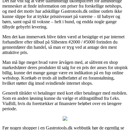
Det har vist sig at være ualmindeligt ukompliceret for almindelige
mennesker at finde information om priser fra forskellige netshops,
og med det motiv har adskillige Gastrotools.dk online outlets ikke
kunne slippe for at trykke prisniveauet på varerne – til babyer og
børn, samt også til voksne – helt i bund, og endda nogle gange
tilbyde gebyrfri levering.
Men det kan immervæk blive tiden værd at besigtige et par internet
forhandlere efter tilbud på Slibesten #2000 / #5000 forinden du
gennemfører din handel, så man er tryg ved at antage den mest
attraktive pris.
Man må lige meget hvad være årvågen med, at såfremt en shop
markedsfører deres produkter til salg for en pris der anses for utopisk
billig, kunne det mange gange være en indikation på en fup online
webshop. Kortkøb er trods alt indbefattet af en foranstaltning,
hvilket støtter dig imod svindlende internet shops.
Generelt tilråder vi betalinger med kort eller betalinger med mobilen.
Som en anden løsning kunne du vælge et afdragstilbud fra f.eks.
ViaBill, hvis du foretrækker at finansiere beløbet over en længere
periode.
Før nogen shopper i en Gastrotools.dk webbutik bør de egentlig se