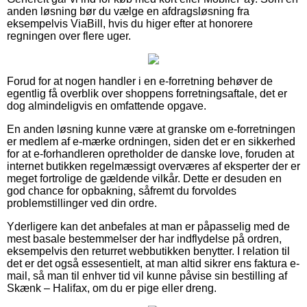
anden løsning bør du vælge en afdragsløsning fra
eksempelvis ViaBill, hvis du higer efter at honorere
regningen over flere uger.
Forud for at nogen handler i en e-forretning behøver de
egentlig få overblik over shoppens forretningsaftale, det er
dog almindeligvis en omfattende opgave.
En anden løsning kunne være at granske om e-forretningen
er medlem af e-mærke ordningen, siden det er en sikkerhed
for at e-forhandleren opretholder de danske love, foruden at
internet butikken regelmæssigt overværes af eksperter der er
meget fortrolige de gældende vilkår. Dette er desuden en
god chance for opbakning, såfremt du forvoldes
problemstillinger ved din ordre.
Yderligere kan det anbefales at man er påpasselig med de
mest basale bestemmelser der har indflydelse på ordren,
eksempelvis den returret webbutikken benytter. I relation til
det er det også essesentielt, at man altid sikrer ens faktura e-
mail, så man til enhver tid vil kunne påvise sin bestilling af
Skænk – Halifax, om du er pige eller dreng.