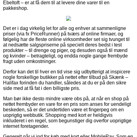
Ebeltoft – er at få dem til at levere dine varer til en
pakkeshop.
Det er i dag virkelig let for alle og enhver at sammenligne
priser (via fx PriceRunner) på tværs af online firmaer, og
følgelig har de fleste online virksomheder set sig tvunget til
at nedsætte salgspriserne på specielt deres bedst i test
produkter – til drenge og piger, og desuden også til mænd
og kvinder – betragteligt, og endda nogle gange frembyde
fragt uden omkostninger.
Derfor kan det til hver en tid vise sig udbytterigt at inspicere
nogle forskellige butikker på nettet efter tilbud på Skænk –
Halifax forinden du handler, således at du er på den sikre
side med at få fat i den billigste pris.
Man bør ikke desto mindre være obs på, at når en shop på
nettet frembyder en vare for en pris som anses for uendeligt
beskeden, så er det undertiden være et fingerpeg om en
uoprigtig webbutik. Shopping med kort er heldigvis
inkluderet i en regel, som begunstiger dig overfor uoprigtige
internet foretagender.
Generelt går vi ind for køb med kort eller MobilePay. Som en