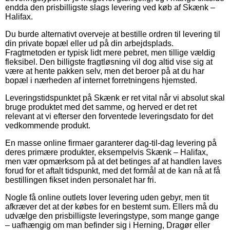
endda den prisbilligste slags levering ved køb af Skænk –
Halifax.
Du burde alternativt overveje at bestille ordren til levering til
din private bopæl eller ud på din arbejdsplads.
Fragtmetoden er typisk lidt mere pebret, men tillige vældig
fleksibel. Den billigste fragtløsning vil dog altid vise sig at
være at hente pakken selv, men det beroer på at du har
bopæl i nærheden af internet forretningens hjemsted.
Leveringstidspunktet på Skænk er ret vital når vi absolut skal
bruge produktet med det samme, og herved er det ret
relevant at vi efterser den forventede leveringsdato for det
vedkommende produkt.
En masse online firmaer garanterer dag-til-dag levering på
deres primære produkter, eksempelvis Skænk – Halifax,
men vær opmærksom på at det betinges af at handlen laves
forud for et aftalt tidspunkt, med det formål at de kan nå at få
bestillingen fikset inden personalet har fri.
Nogle få online outlets lover levering uden gebyr, men tit
afkræver det at der købes for en bestemt sum. Ellers må du
udvælge den prisbilligste leveringstype, som mange gange
– uafhængig om man befinder sig i Herning, Dragør eller