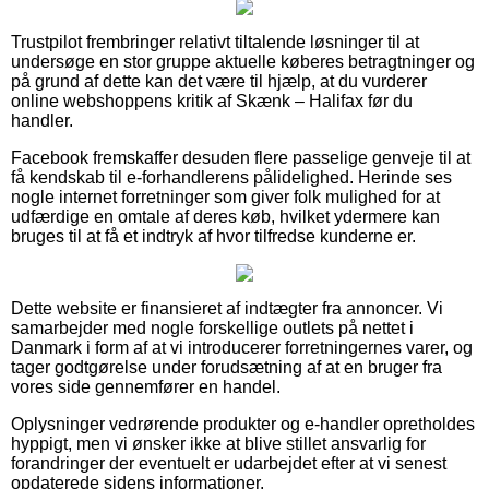
Trustpilot frembringer relativt tiltalende løsninger til at
undersøge en stor gruppe aktuelle køberes betragtninger og
på grund af dette kan det være til hjælp, at du vurderer
online webshoppens kritik af Skænk – Halifax før du
handler.
Facebook fremskaffer desuden flere passelige genveje til at
få kendskab til e-forhandlerens pålidelighed. Herinde ses
nogle internet forretninger som giver folk mulighed for at
udfærdige en omtale af deres køb, hvilket ydermere kan
bruges til at få et indtryk af hvor tilfredse kunderne er.
Dette website er finansieret af indtægter fra annoncer. Vi
samarbejder med nogle forskellige outlets på nettet i
Danmark i form af at vi introducerer forretningernes varer, og
tager godtgørelse under forudsætning af at en bruger fra
vores side gennemfører en handel.
Oplysninger vedrørende produkter og e-handler opretholdes
hyppigt, men vi ønsker ikke at blive stillet ansvarlig for
forandringer der eventuelt er udarbejdet efter at vi senest
opdaterede sidens informationer.