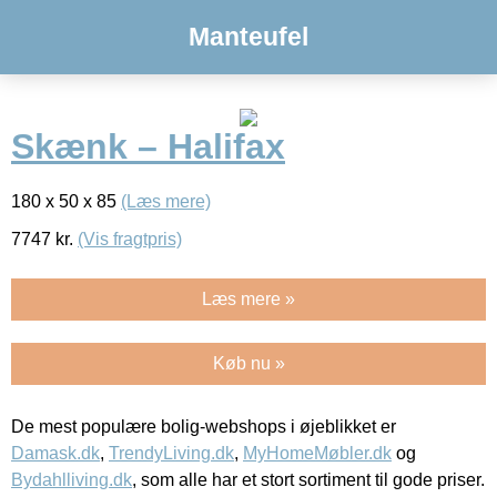
Manteufel
Skænk – Halifax
180 x 50 x 85
(Læs mere)
7747
kr.
(Vis fragtpris)
Læs mere »
Køb nu »
De mest populære bolig-webshops i øjeblikket er
Damask.dk
,
TrendyLiving.dk
,
MyHomeMøbler.dk
og
Bydahlliving.dk
, som alle har et stort sortiment til gode priser.