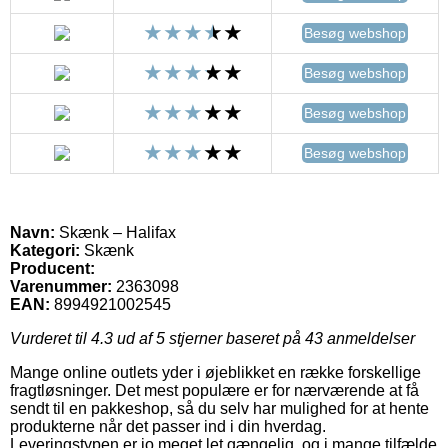
Besøg webshop
Besøg webshop
Besøg webshop
Besøg webshop
Navn:
Skænk – Halifax
Kategori:
Skænk
Producent:
Varenummer:
2363098
EAN:
8994921002545
Vurderet til
4.3
ud af 5 stjerner baseret på
43
anmeldelser
Mange online outlets yder i øjeblikket en række forskellige
fragtløsninger. Det mest populære er for nærværende at få
sendt til en pakkeshop, så du selv har mulighed for at hente
produkterne når det passer ind i din hverdag.
Leveringstypen er jo meget let gængelig, og i mange tilfælde