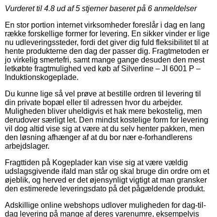
Vurderet til
4.8
ud af 5 stjerner baseret på
6
anmeldelser
En stor portion internet virksomheder foreslår i dag en lang
række forskellige former for levering. En sikker vinder er lige
nu udleveringssteder, fordi det giver dig fuld fleksibilitet til at
hente produkterne den dag der passer dig. Fragtmetoden er
jo virkelig smertefri, samt mange gange desuden den mest
letkøbte fragtmulighed ved køb af Silverline – JI 6001 P –
Induktionskogeplade.
Du kunne lige så vel prøve at bestille ordren til levering til
din private bopæl eller til adressen hvor du arbejder.
Muligheden bliver uheldigvis et hak mere bekostelig, men
derudover særligt let. Den mindst kostelige form for levering
vil dog altid vise sig at være at du selv henter pakken, men
den løsning afhænger af at du bor nær e-forhandlerens
arbejdslager.
Fragttiden på Kogeplader kan vise sig at være vældig
udslagsgivende ifald man står og skal bruge din ordre om et
øjeblik, og herved er det øjensynligt vigtigt at man gransker
den estimerede leveringsdato på det pågældende produkt.
Adskillige online webshops udlover muligheden for dag-til-
dag levering på mange af deres varenumre, eksempelvis