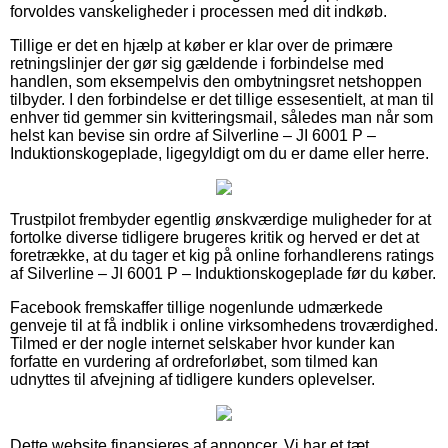
forvoldes vanskeligheder i processen med dit indkøb.
Tillige er det en hjælp at køber er klar over de primære
retningslinjer der gør sig gældende i forbindelse med
handlen, som eksempelvis den ombytningsret netshoppen
tilbyder. I den forbindelse er det tillige essesentielt, at man til
enhver tid gemmer sin kvitteringsmail, således man når som
helst kan bevise sin ordre af Silverline – JI 6001 P –
Induktionskogeplade, ligegyldigt om du er dame eller herre.
Trustpilot frembyder egentlig ønskværdige muligheder for at
fortolke diverse tidligere brugeres kritik og herved er det at
foretrække, at du tager et kig på online forhandlerens ratings
af Silverline – JI 6001 P – Induktionskogeplade før du køber.
Facebook fremskaffer tillige nogenlunde udmærkede
genveje til at få indblik i online virksomhedens troværdighed.
Tilmed er der nogle internet selskaber hvor kunder kan
forfatte en vurdering af ordreforløbet, som tilmed kan
udnyttes til afvejning af tidligere kunders oplevelser.
Dette website finansieres af annoncer. Vi har et tæt