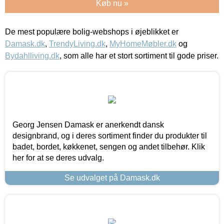
Køb nu »
De mest populære bolig-webshops i øjeblikket er
Damask.dk
,
TrendyLiving.dk
,
MyHomeMøbler.dk
og
Bydahlliving.dk
, som alle har et stort sortiment til gode priser.
Georg Jensen Damask er anerkendt dansk
designbrand, og i deres sortiment finder du produkter til
badet, bordet, køkkenet, sengen og andet tilbehør. Klik
her for at se deres udvalg.
Se udvalget på Damask.dk