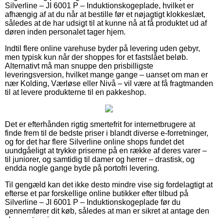
Silverline – JI 6001 P – Induktionskogeplade, hvilket er
afhængig af at du når at bestille før et nøjagtigt klokkeslæt,
således at de har udsigt til at kunne nå at få produktet ud af
døren inden personalet tager hjem.
Indtil flere online varehuse byder på levering uden gebyr,
men typisk kun når der shoppes for et fastslået beløb.
Alternativt må man snuppe den prisbilligste
leveringsversion, hvilket mange gange – uanset om man er
nær Kolding, Værløse eller Nivå – vil være at få fragtmanden
til at levere produkterne til en pakkeshop.
Det er efterhånden rigtig smertefrit for internetbrugere at
finde frem til de bedste priser i blandt diverse e-forretninger,
og for det har flere Silverline online shops fundet det
uundgåeligt at trykke priserne på en række af deres varer –
til juniorer, og samtidig til damer og herrer – drastisk, og
endda nogle gange byde på portofri levering.
Til gengæld kan det ikke desto mindre vise sig fordelagtigt at
efterse et par forskellige online butikker efter tilbud på
Silverline – JI 6001 P – Induktionskogeplade før du
gennemfører dit køb, således at man er sikret at antage den