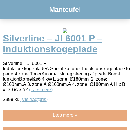
Manteufel
Silverline – JI 6001 P –
Induktionskogeplade
Silverline – JI 6001 P –
InduktionskogepladeÂ Specifikationer:InduktionskogepladeT
panel4 zonerTimerAutomatisk registrering af gryderBoost
funktionBørnelås6,4 kW1. zone: Ø180mm. 2. zone:
Ø160mm.Â 3. zone:Â Ø160mm.Â 4. zone: Ø180mm.Â H x B
x D: 6Â x 52
(Læs mere)
2899
kr.
(Vis fragtpris)
Læs mere »