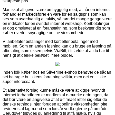
skarpeste pris.
Man skal alligevel være omhyggelig med, at når en internet
forhandler markedsfører en vare for en salgspris som kan
ses som usædvanlig attraktiv, så bør det mange gange være
en indikator for en svindel internet webshop. Kortbetalinger
er dog omsluttet af en foranstaltning, som beskytter dig som
køber overfor snydagtige online virksomheder.
Vi anbefaler betalinger med kort eller betalinger med
mobilen. Som en anden løsning kan du bruge en løsning på
afbetaling som eksempelvis ViaBill, i tilfælde af at du har til
hensigt at dække beløbet i flere bidder.
Inden folk køber hos en Silverline e-shop behøver de sådan
set betragte butikkens forretningsvilkår, men det er tit ikke
super interessant.
Et alternativt forslag kunne måske være at kigge hvorvidt
internet forhandleren er medlem af e-mærke ordningen, da
det bør være en angivelse af at e-firmaet retter sig efter de
danske retningslinjer, foruden at online virksomheden ofte
revideres af fagmænd som forstår vedtægterne på området.
Derudover tilbydes du anledning til at få hjælp, hvis du