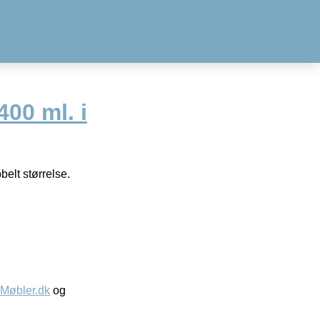
400 ml. i
elt størrelse.
øbler.dk
og