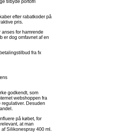
e tilbyde portofri
kaber efter rabatkoder på
aktive pris.
er anses for hamrende
øb er dog omfavnet af en
etalingstilbud fra fx
pens
ærke godkendt, som
internet webshoppen fra
 regulativer. Desuden
handel.
nfluere på købet, for
 relevant, at man
 af Silikonespray 400 ml.