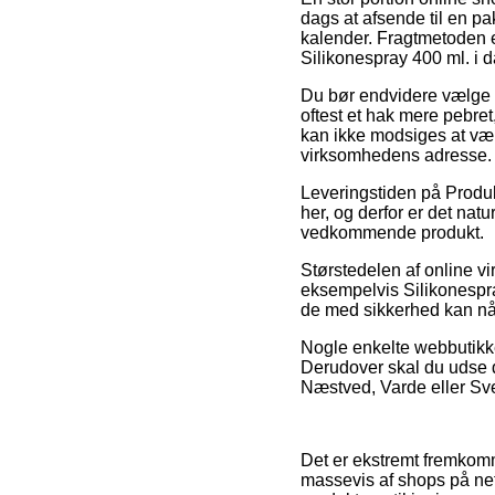
dags at afsende til en pa
kalender. Fragtmetoden er
Silikonespray 400 ml. i d
Du bør endvidere vælge at
oftest et hak mere pebre
kan ikke modsiges at vær
virksomhedens adresse.
Leveringstiden på Produkt
her, og derfor er det nat
vedkommende produkt.
Størstedelen af online 
eksempelvis Silikonespray
de med sikkerhed kan nå at
Nogle enkelte webbutikker
Derudover skal du udse di
Næstved, Varde eller Svens
Det er ekstremt fremkomm
massevis af shops på ne