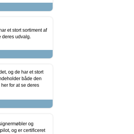
ar et stort sortiment af
e deres udvalg.
t, og de har et stort
 indeholder både den
 her for at se deres
esignermøbler og
lot, og er certificeret