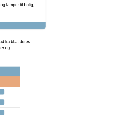
g lamper til bolig,
 fra bl.a. deres
mer og