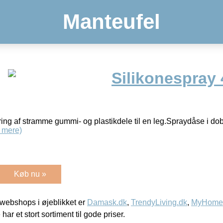
Manteufel
Silikonespray 
ing af stramme gummi- og plastikdele til en leg.Spraydåse i dobb
 mere)
Køb nu »
webshops i øjeblikket er
Damask.dk
,
TrendyLiving.dk
,
MyHomeM
 har et stort sortiment til gode priser.