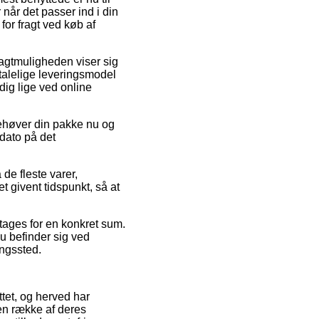
når det passer ind i din
for fragt ved køb af
Fragtmuligheden viser sig
talelige leveringsmodel
dig lige ved online
behøver din pakke nu og
sdato på det
e fleste varer,
t givent tidspunkt, så at
ftages for en konkret sum.
u befinder sig ved
ingssted.
tet, og herved har
en række af deres