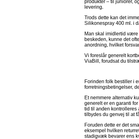
produkter – til juniorer,
levering.
Trods dette kan det immer
Silikonespray 400 ml. i d
Man skal imidlertid være 
beskeden, kunne det ofte
anordning, hvilket forsvar
Vi foreslår generelt kortb
ViaBill, forudsat du tils
Forinden folk bestiller 
forretningsbetingelser, d
Et nemmere alternativ k
generelt er en garanti fo
tid til anden kontroller
tilbydes du genvej til at
Foruden dette er det smar
eksempel hvilken returret
stadigvæk bevarer ens kvi