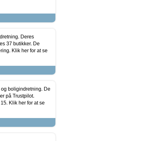
ndretning. Deres
s 37 butikker. De
ing. Klik her for at se
 og boligindretning. De
r på Trustpilot.
5. Klik her for at se