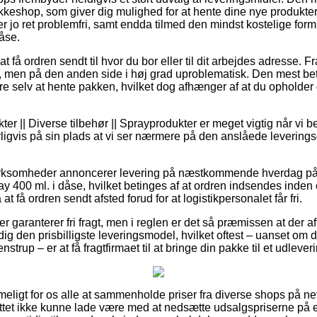
kkeshop, som giver dig mulighed for at hente dine nye produkter 
 jo ret problemfri, samt endda tilmed den mindst kostelige form 
åse.
 få ordren sendt til hvor du bor eller til dit arbejdes adresse. 
t, men på den anden side i høj grad uproblematisk. Den mest be
e selv at hente pakken, hvilket dog afhænger af at du opholder 
er || Diverse tilbehør || Sprayprodukter er meget vigtig når vi 
urligvis på sin plads at vi ser nærmere på den anslåede levering
virksomheder annoncerer levering på næstkommende hverdag på d
 400 ml. i dåse, hvilket betinges af at ordren indsendes inden e
 få ordren sendt afsted forud for at logistikpersonalet får fri.
 garanterer fri fragt, men i reglen er det så præmissen at der a
g den prisbilligste leveringsmodel, hvilket oftest – uanset om d
trup – er at få fragtfirmaet til at bringe din pakke til et udlever
eligt for os alle at sammenholde priser fra diverse shops på net
ttet ikke kunne lade være med at nedsætte udsalgspriserne på 