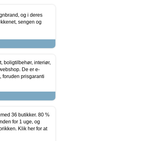
nbrand, og i deres
køkkenet, sengen og
boligtilbehør, interiør,
 webshop. De er e-
 foruden prisgaranti
ed 36 butikker. 80 %
nden for 1 uge, og
ikken. Klik her for at