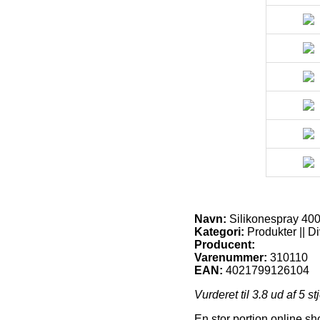
Navn:
Silikonespray 400
Kategori:
Produkter || Di
Producent:
Varenummer:
310110
EAN:
4021799126104
Vurderet til
3.8
ud af 5 st
En stor portion online sh