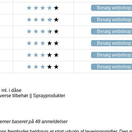
Besøg webshop
Besøg webshop
Besøg webshop
Besøg webshop
Besøg webshop
Besøg webshop
 ml. i dåse
verse tilbehør || Sprayprodukter
jerner baseret på
48
anmeldelser
ops frembyder heldigvis et stort udvalg af leveringsmidler. Den m