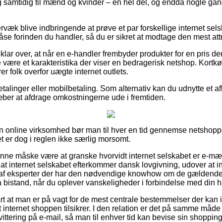
 og samtidig til mænd og kvinder – en hel del, og endda nogle gang
væk blive indbringende at prøve et par forskellige internet sels
åse forinden du handler, så du er sikret at modtage den mest attr
klar over, at når en e-handler frembyder produkter for en pris d
 være et karakteristika der viser en bedragerisk netshop. Kortk
er folk overfor uægte internet outlets.
etalinger eller mobilbetaling. Som alternativ kan du udnytte et afb
træber at afdrage omkostningerne ude i fremtiden.
i en online virksomhed bør man til hver en tid gennemse netshop
et er dog i reglen ikke særlig morsomt.
unne måske være at granske hvorvidt internet selskabet er e-m
r at internet selskabet efterkommer dansk lovgivning, udover at 
es af eksperter der har den nødvendige knowhow om de gældende
 få bistand, når du oplever vanskeligheder i forbindelse med din 
t at man er på vagt for de mest centrale bestemmelser der kan i
 internet shoppen tilsikrer. I den relation er det på samme måde
ttering på e-mail, så man til enhver tid kan bevise sin shopping