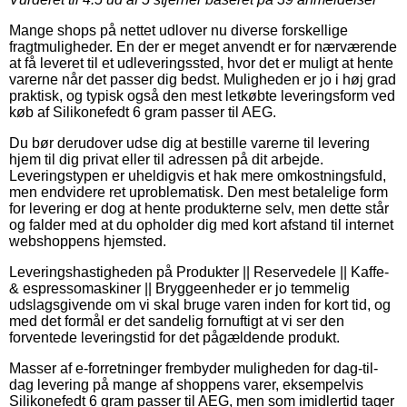
Mange shops på nettet udlover nu diverse forskellige
fragtmuligheder. En der er meget anvendt er for nærværende
at få leveret til et udleveringssted, hvor det er muligt at hente
varerne når det passer dig bedst. Muligheden er jo i høj grad
praktisk, og typisk også den mest letkøbte leveringsform ved
køb af Silikonefedt 6 gram passer til AEG.
Du bør derudover udse dig at bestille varerne til levering
hjem til dig privat eller til adressen på dit arbejde.
Leveringstypen er uheldigvis et hak mere omkostningsfuld,
men endvidere ret uproblematisk. Den mest betalelige form
for levering er dog at hente produkterne selv, men dette står
og falder med at du opholder dig med kort afstand til internet
webshoppens hjemsted.
Leveringshastigheden på Produkter || Reservedele || Kaffe-
& espressomaskiner || Bryggeenheder er jo temmelig
udslagsgivende om vi skal bruge varen inden for kort tid, og
med det formål er det sandelig fornuftigt at vi ser den
forventede leveringstid for det pågældende produkt.
Masser af e-forretninger frembyder muligheden for dag-til-
dag levering på mange af shoppens varer, eksempelvis
Silikonefedt 6 gram passer til AEG, men som imidlertid tager