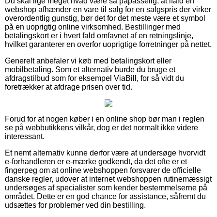
Du skal lige meget hvad være så påpasselig, at ifald en
webshop afhænder en vare til salg for en salgspris der virker
overordentlig gunstig, bør det for det meste være et symbol
på en uoprigtig online virksomhed. Bestillinger med
betalingskort er i hvert fald omfavnet af en retningslinje,
hvilket garanterer en overfor uoprigtige forretninger på nettet.
Generelt anbefaler vi køb med betalingskort eller
mobilbetaling. Som et alternativ burde du bruge et
afdragstilbud som for eksempel ViaBill, for så vidt du
foretrækker at afdrage prisen over tid.
Forud for at nogen køber i en online shop bør man i reglen
se på webbutikkens vilkår, dog er det normalt ikke videre
interessant.
Et nemt alternativ kunne derfor være at undersøge hvorvidt
e-forhandleren er e-mærke godkendt, da det ofte er et
fingerpeg om at online webshoppen forsvarer de officielle
danske regler, udover at internet webshoppen rutinemæssigt
undersøges af specialister som kender bestemmelserne på
området. Dette er en god chance for assistance, såfremt du
udsættes for problemer ved din bestilling.