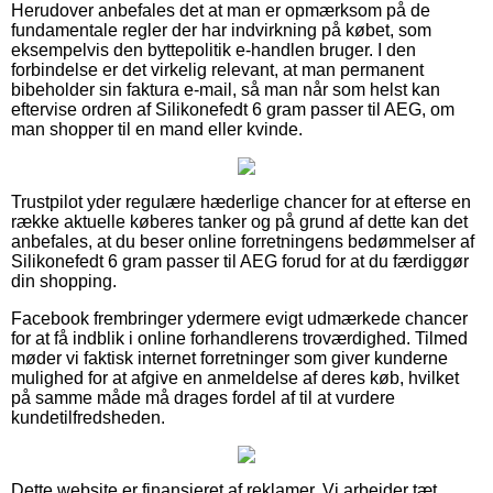
Herudover anbefales det at man er opmærksom på de
fundamentale regler der har indvirkning på købet, som
eksempelvis den byttepolitik e-handlen bruger. I den
forbindelse er det virkelig relevant, at man permanent
bibeholder sin faktura e-mail, så man når som helst kan
eftervise ordren af Silikonefedt 6 gram passer til AEG, om
man shopper til en mand eller kvinde.
Trustpilot yder regulære hæderlige chancer for at efterse en
række aktuelle køberes tanker og på grund af dette kan det
anbefales, at du beser online forretningens bedømmelser af
Silikonefedt 6 gram passer til AEG forud for at du færdiggør
din shopping.
Facebook frembringer ydermere evigt udmærkede chancer
for at få indblik i online forhandlerens troværdighed. Tilmed
møder vi faktisk internet forretninger som giver kunderne
mulighed for at afgive en anmeldelse af deres køb, hvilket
på samme måde må drages fordel af til at vurdere
kundetilfredsheden.
Dette website er finansieret af reklamer. Vi arbejder tæt