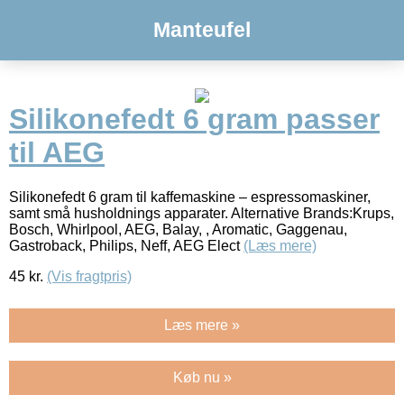
Manteufel
Silikonefedt 6 gram passer
til AEG
Silikonefedt 6 gram til kaffemaskine – espressomaskiner,
samt små husholdnings apparater. Alternative Brands:Krups,
Bosch, Whirlpool, AEG, Balay, , Aromatic, Gaggenau,
Gastroback, Philips, Neff, AEG Elect
(Læs mere)
45
kr.
(Vis fragtpris)
Læs mere »
Køb nu »