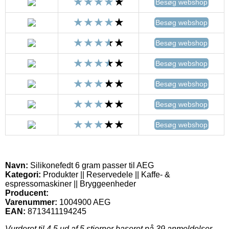
Besøg webshop
Besøg webshop
Besøg webshop
Besøg webshop
Besøg webshop
Besøg webshop
Besøg webshop
Navn:
Silikonefedt 6 gram passer til AEG
Kategori:
Produkter || Reservedele || Kaffe- &
espressomaskiner || Bryggeenheder
Producent:
Varenummer:
1004900 AEG
EAN:
8713411194245
Vurderet til
4.5
ud af 5 stjerner baseret på
39
anmeldelser