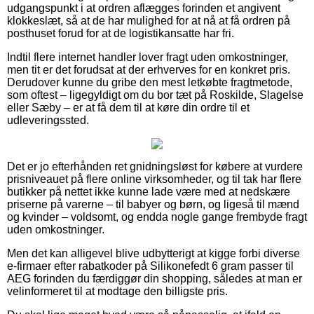
udgangspunkt i at ordren aflægges forinden et angivent
klokkeslæt, så at de har mulighed for at nå at få ordren på
posthuset forud for at de logistikansatte har fri.
Indtil flere internet handler lover fragt uden omkostninger,
men tit er det forudsat at der erhverves for en konkret pris.
Derudover kunne du gribe den mest letkøbte fragtmetode,
som oftest – ligegyldigt om du bor tæt på Roskilde, Slagelse
eller Sæby – er at få dem til at køre din ordre til et
udleveringssted.
Det er jo efterhånden ret gnidningsløst for købere at vurdere
prisniveauet på flere online virksomheder, og til tak har flere
butikker på nettet ikke kunne lade være med at nedskære
priserne på varerne – til babyer og børn, og ligeså til mænd
og kvinder – voldsomt, og endda nogle gange frembyde fragt
uden omkostninger.
Men det kan alligevel blive udbytterigt at kigge forbi diverse
e-firmaer efter rabatkoder på Silikonefedt 6 gram passer til
AEG forinden du færdiggør din shopping, således at man er
velinformeret til at modtage den billigste pris.