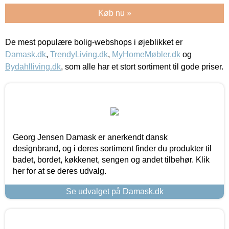
Køb nu »
De mest populære bolig-webshops i øjeblikket er
Damask.dk
,
TrendyLiving.dk
,
MyHomeMøbler.dk
og
Bydahlliving.dk
, som alle har et stort sortiment til gode priser.
Georg Jensen Damask er anerkendt dansk
designbrand, og i deres sortiment finder du produkter til
badet, bordet, køkkenet, sengen og andet tilbehør. Klik
her for at se deres udvalg.
Se udvalget på Damask.dk