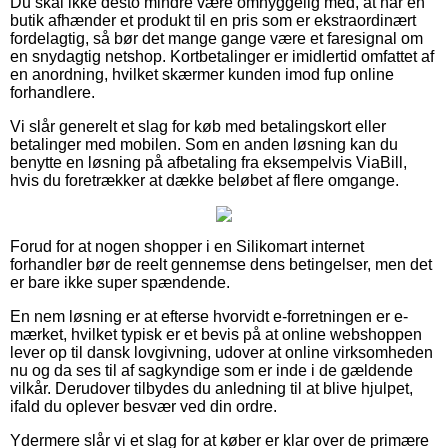
Du skal ikke desto mindre være omhyggelig med, at når en
butik afhænder et produkt til en pris som er ekstraordinært
fordelagtig, så bør det mange gange være et faresignal om
en snydagtig netshop. Kortbetalinger er imidlertid omfattet af
en anordning, hvilket skærmer kunden imod fup online
forhandlere.
Vi slår generelt et slag for køb med betalingskort eller
betalinger med mobilen. Som en anden løsning kan du
benytte en løsning på afbetaling fra eksempelvis ViaBill,
hvis du foretrækker at dække beløbet af flere omgange.
Forud for at nogen shopper i en Silikomart internet
forhandler bør de reelt gennemse dens betingelser, men det
er bare ikke super spændende.
En nem løsning er at efterse hvorvidt e-forretningen er e-
mærket, hvilket typisk er et bevis på at online webshoppen
lever op til dansk lovgivning, udover at online virksomheden
nu og da ses til af sagkyndige som er inde i de gældende
vilkår. Derudover tilbydes du anledning til at blive hjulpet,
ifald du oplever besvær ved din ordre.
Ydermere slår vi et slag for at køber er klar over de primære