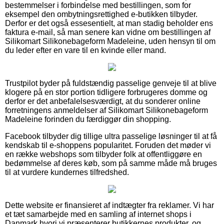
bestemmelser i forbindelse med bestillingen, som for
eksempel den ombytningsrettighed e-butikken tilbyder.
Derfor er det også essesentielt, at man stadig beholder ens
faktura e-mail, så man senere kan vidne om bestillingen af
Silikomart Silikonebageform Madeleine, uden hensyn til om
du leder efter en vare til en kvinde eller mand.
Trustpilot byder på fuldstændig passelige genveje til at blive
klogere på en stor portion tidligere forbrugeres domme og
derfor er det anbefalelsesværdigt, at du sonderer online
forretningens anmeldelser af Silikomart Silikonebageform
Madeleine forinden du færdiggør din shopping.
Facebook tilbyder dig tillige ultra passelige løsninger til at få
kendskab til e-shoppens popularitet. Foruden det møder vi
en række webshops som tilbyder folk at offentliggøre en
bedømmelse af deres køb, som på samme måde må bruges
til at vurdere kundernes tilfredshed.
Dette website er finansieret af indtægter fra reklamer. Vi har
et tæt samarbejde med en samling af internet shops i
Danmark hvori vi præsenterer butikkernes produkter, og