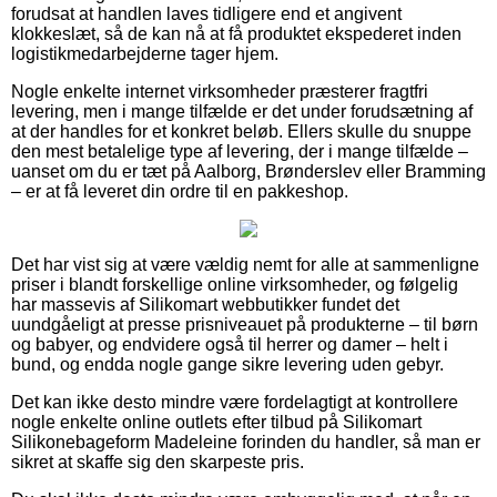
forudsat at handlen laves tidligere end et angivent
klokkeslæt, så de kan nå at få produktet ekspederet inden
logistikmedarbejderne tager hjem.
Nogle enkelte internet virksomheder præsterer fragtfri
levering, men i mange tilfælde er det under forudsætning af
at der handles for et konkret beløb. Ellers skulle du snuppe
den mest betalelige type af levering, der i mange tilfælde –
uanset om du er tæt på Aalborg, Brønderslev eller Bramming
– er at få leveret din ordre til en pakkeshop.
Det har vist sig at være vældig nemt for alle at sammenligne
priser i blandt forskellige online virksomheder, og følgelig
har massevis af Silikomart webbutikker fundet det
uundgåeligt at presse prisniveauet på produkterne – til børn
og babyer, og endvidere også til herrer og damer – helt i
bund, og endda nogle gange sikre levering uden gebyr.
Det kan ikke desto mindre være fordelagtigt at kontrollere
nogle enkelte online outlets efter tilbud på Silikomart
Silikonebageform Madeleine forinden du handler, så man er
sikret at skaffe sig den skarpeste pris.