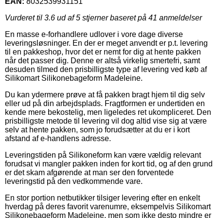
EAN:
8032539931151
Vurderet til
3.6
ud af 5 stjerner baseret på
41
anmeldelser
En masse e-forhandlere udlover i vore dage diverse
leveringsløsninger. En der er meget anvendt er p.t. levering
til en pakkeshop, hvor det er nemt for dig at hente pakken
når det passer dig. Denne er altså virkelig smertefri, samt
desuden tilmed den prisbilligste type af levering ved køb af
Silikomart Silikonebageform Madeleine.
Du kan ydermere prøve at få pakken bragt hjem til dig selv
eller ud på din arbejdsplads. Fragtformen er undertiden en
kende mere bekostelig, men ligeledes ret ukompliceret. Den
prisbilligste metode til levering vil dog altid vise sig at være
selv at hente pakken, som jo forudsætter at du er i kort
afstand af e-handlens adresse.
Leveringstiden på Silikoneform kan være vældig relevant
forudsat vi mangler pakken inden for kort tid, og af den grund
er det skam afgørende at man ser den forventede
leveringstid på den vedkommende vare.
En stor portion netbutikker tilsiger levering efter en enkelt
hverdag på deres favorit varenumre, eksempelvis Silikomart
Silikonebageform Madeleine, men som ikke desto mindre er