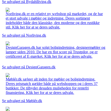
Se udvalget på Bydahlliving.dk
Norliving.dk er en relativt ny webshop på markedet, og de har
et stort udvalg i møbler og indretning. Deres sortiment
indeholder både den klassiske, den moderne og den rustikke
stil. Klik her for at se deres udvalg.
Se udvalget på Norliving.dk
DesignGaragen.dk har solgt boligindretning, designermøbler og
lamper siden 2010. De har en flot score på Trustpilot, og er
certificeret af E-mærket. Klik her for at se deres udvalg.
Se udvalget på DesignGaragen.dk
Møblér.dk sælger alt inden for møbler og boligindretning.
Deres prismatch gælder både på webshoppen og i deres 37
butikker. De tilbyder desuden muligheden for rentefri
finansiering. Klik her for at se deres udvalg.
Se udvalget på Møblér.dk