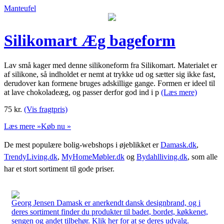
Manteufel
Silikomart Æg bageform
Lav små kager med denne silikoneform fra Silikomart. Materialet er
af silikone, så indholdet er nemt at trykke ud og sætter sig ikke fast,
derudover kan formene bruges adskillige gange. Formen er ideel til
at lave chokoladeæg, og passer derfor god ind i p
(Læs mere)
75
kr.
(Vis fragtpris)
Læs mere »
Køb nu »
De mest populære bolig-webshops i øjeblikket er
Damask.dk
,
TrendyLiving.dk
,
MyHomeMøbler.dk
og
Bydahlliving.dk
, som alle
har et stort sortiment til gode priser.
Georg Jensen Damask er anerkendt dansk designbrand, og i
deres sortiment finder du produkter til badet, bordet, køkkenet,
sengen og andet tilbehør. Klik her for at se deres udvalg.