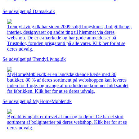
Se udvalget på Damask.dk
TrendyLiving.dk har siden 2009 solgt brugskunst, boligtilbehør,
interiør, designvarer og andre ting til hjemmet via deres
webshop. De er e-mærkede og har gode anmeldelser på
Trustpilot, foruden prisgaranti på alle varer. Klik her for at se
deres udvalg.
Se udvalget på TrendyLiving.dk
MyHomeMøbler.dk er en landsdækkende kæde med 36
butikker. 80 % af deres sortiment på webshoppen kan leveres
inden for 1 uge, og mange af produkterne kommer fuld samlet
fra fabrikken. Klik her for at se deres udvalg.
Se udvalget på MyHomeMøbler.dk
Bydahlliving.dk er drevet af mor og to døtre. De har et stort
sortiment af boliginteriør på deres webshop. Klik her for at se
deres udvalg.