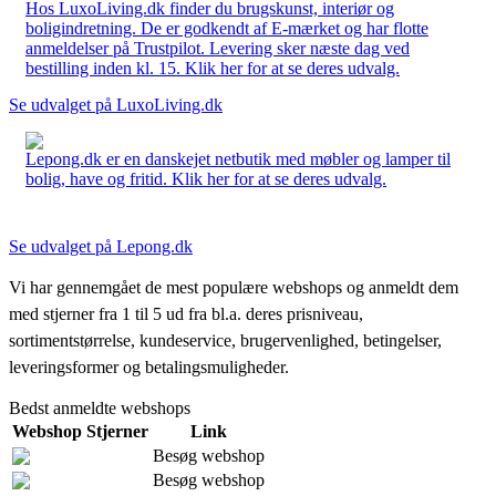
Hos LuxoLiving.dk finder du brugskunst, interiør og
boligindretning. De er godkendt af E-mærket og har flotte
anmeldelser på Trustpilot. Levering sker næste dag ved
bestilling inden kl. 15. Klik her for at se deres udvalg.
Se udvalget på LuxoLiving.dk
Lepong.dk er en danskejet netbutik med møbler og lamper til
bolig, have og fritid. Klik her for at se deres udvalg.
Se udvalget på Lepong.dk
Vi har gennemgået de mest populære webshops og anmeldt dem
med stjerner fra 1 til 5 ud fra bl.a. deres prisniveau,
sortimentstørrelse, kundeservice, brugervenlighed, betingelser,
leveringsformer og betalingsmuligheder.
Bedst anmeldte webshops
Webshop
Stjerner
Link
Besøg webshop
Besøg webshop