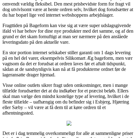
omvendt vældig fleksibel. Den mest prisbevidste form for fragt vil
dog utvivlsomt være at hente ordren selv, hvilket dog forudsætter at
du har bopæl lige ved internet webshoppens arbejdslager.
Fragttiden på Bageform kan vise sig at være super udslagsgivende
ifald vi har behov for dine nye produkter med det samme, og af den
grund er det skam fornuftigt at man ser nærmere på den anslåede
leveringsdato på den aktuelle vare.
En stor portion internet selskaber stiller garanti om 1 dags levering
på en hel del varer, eksempelvis Silikomart Æg bageform, men vær
vagtsom da det er forudsat at ordren laves før et aftalt tidspunkt,
sådan at de sandsynligvis kan nå at få produkterne ordnet før de
lageransatte drager hjemad.
Visse online outlets sikrer fragt uden omkostninger, men i mange
tilfælde forudsætter det at du indkøber for et præcist beløb. Ellers
skal man vælge den mindst kostelige type af levering, hvilket i de
fleste tilfælde – uafhængig om du befinder sig i Esbjerg, Hjørring
eller Sæby – vil være at få dem til at køre ordren til et
afhentningssted.
Det er i dag temmelig overkommeligt for alle at sammenligne priser