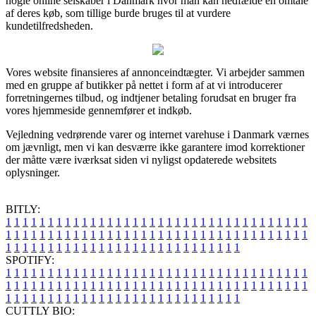
nogle online selskaber i Danmark hvor man kan nedfælde en omtale
af deres køb, som tillige burde bruges til at vurdere
kundetilfredsheden.
Vores website finansieres af annonceindtægter. Vi arbejder sammen
med en gruppe af butikker på nettet i form af at vi introducerer
forretningernes tilbud, og indtjener betaling forudsat en bruger fra
vores hjemmeside gennemfører et indkøb.
Vejledning vedrørende varer og internet varehuse i Danmark værnes
om jævnligt, men vi kan desværre ikke garantere imod korrektioner
der måtte være iværksat siden vi nyligst opdaterede websitets
oplysninger.
BITLY:
1
1
1
1
1
1
1
1
1
1
1
1
1
1
1
1
1
1
1
1
1
1
1
1
1
1
1
1
1
1
1
1
1
1
1
1
1
1
1
1
1
1
1
1
1
1
1
1
1
1
1
1
1
1
1
1
1
1
1
1
1
1
1
1
1
1
1
1
1
1
1
1
1
1
1
1
1
1
1
1
1
1
1
1
1
1
1
1
1
1
1
1
1
1
1
1
1
1
1
1
SPOTIFY:
1
1
1
1
1
1
1
1
1
1
1
1
1
1
1
1
1
1
1
1
1
1
1
1
1
1
1
1
1
1
1
1
1
1
1
1
1
1
1
1
1
1
1
1
1
1
1
1
1
1
1
1
1
1
1
1
1
1
1
1
1
1
1
1
1
1
1
1
1
1
1
1
1
1
1
1
1
1
1
1
1
1
1
1
1
1
1
1
1
1
1
1
1
1
1
1
1
1
1
1
CUTTLY BIO: