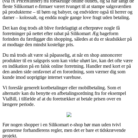
(via fx PriceRunner) fra forskellige online outlets, og så har langt de
fleste Silikomart e-firmaer været tvunget til at stampe salgsværdien
på produkterne – til børn og babyer, og endvidere også til herrer og
damer – kolossalt, og endda nogle gange love fragt uden betaling.
Det kan dog trods alt blive fordelagtigt at efterprøve nogle få
forretninger på nettet efter rabat på Silikomart Æg bageform
forinden du færdiggør din shopping, således at du er skudsikker på
at modtage den mindst kostelige pris.
Du må trods alt være så påpasselig, at når en shop annoncerer
produkter til en salgspris som kan virke uhørt lav, kan det ofte være
en indikation på en falsk online forretning. Handler med kort er på
den anden side omfavnet af en forordning, som værner dig som
kunde imod uoprigtige internet varehuse.
Vi foreslår generelt kortbetalinger eller mobilbetaling. Som et
alternativ kan du benytte en afbetalingsordning fra for eksempel
ViaBill, i tilfælde af at du foretrækker at betale prisen over en
længere periode.
Før nogen shopper i en Silikomart e-shop bør man uden tvivl
gennemse forhandlerens regler, men det er bare et tidskrævende
projekt.