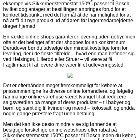
eksempelvis Sikkerhedstermostat 150ºC passer til Bosch,
hvilket dog antager at bestillingen anbringes forud for et
konkret tidspunkt, med det formål at de har mulighed for at
nå at få dit nye produkt ud af døren før lagermedarbejderne
drager hjemad.
En række online shops garanterer levering uden gebyr, men
ofte er det betinget af at der shoppes for en konkret sum.
Derudover bør du udvælge den mindst kostelige form for
levering, der i de fleste tilfælde – hvad end man befinder sig
ved Helsingør, Lillerød eller Struer – vil være at få
fragtfirmaet til at levere dine varer til et udleveringssted.
Det er efterhånden meget fremkommeligt for købere at
prissammenligne fra diverse online forhandlere, og følgelig
har mange online varehuse været tvunget til at reducere
salgsværdien på mange af deres produkter – til babyer og
børn, og samtidig til kvinder og mænd – kolossalt, og endda
nogle gange præstere fragt uden betaling.
Men det kan ikke desto mindre vise sig lønnende at
besigtige forskellige online webshops efter rabat på
Sikkerhedstermostat 150ºC passer til Bosch inden du køber,