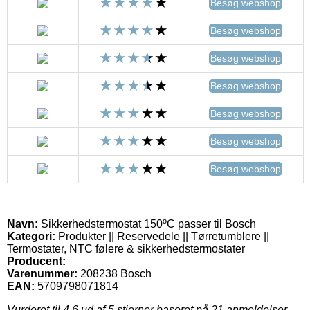
Besøg webshop
Besøg webshop
Besøg webshop
Besøg webshop
Besøg webshop
Besøg webshop
Besøg webshop
Navn:
Sikkerhedstermostat 150ºC passer til Bosch
Kategori:
Produkter || Reservedele || Tørretumblere ||
Termostater, NTC følere & sikkerhedstermostater
Producent:
Varenummer:
208238 Bosch
EAN:
5709798071814
Vurderet til
4.6
ud af 5 stjerner baseret på
21
anmeldelser