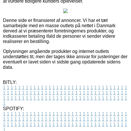
at vurdere tidligere kunders oplevelser.
Denne side er finansieret af annoncer. Vi har et tæt
samarbejde med en masse outlets på nettet i Danmark
derved at vi præsenterer forretningernes produkter, og
indkasserer betaling ifald de personer vi sender videre
realiserer en bestilling.
Oplysninger angående produkter og internet outlets
understøttes tit, men der tages ikke ansvar for justeringer der
eventuelt er lavet siden vi sidste gang opdaterede sidens
data.
BITLY:
1
1
1
1
1
1
1
1
1
1
1
1
1
1
1
1
1
1
1
1
1
1
1
1
1
1
1
1
1
1
1
1
1
1
1
1
1
1
1
1
1
1
1
1
1
1
1
1
1
1
1
1
1
1
1
1
1
1
1
1
1
1
1
1
1
1
1
1
1
1
1
1
1
1
1
1
1
1
1
1
1
1
1
1
1
1
1
1
1
1
1
1
1
1
1
1
1
1
1
1
SPOTIFY:
1
1
1
1
1
1
1
1
1
1
1
1
1
1
1
1
1
1
1
1
1
1
1
1
1
1
1
1
1
1
1
1
1
1
1
1
1
1
1
1
1
1
1
1
1
1
1
1
1
1
1
1
1
1
1
1
1
1
1
1
1
1
1
1
1
1
1
1
1
1
1
1
1
1
1
1
1
1
1
1
1
1
1
1
1
1
1
1
1
1
1
1
1
1
1
1
1
1
1
1