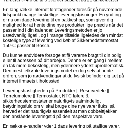
En lang række internet foretagender foreslår på nuværende
tidspunkt mange forskellige leveringsløsninger. En yndling
er nu om dage levering til en pakkeshop, som giver dig
mulighed for at hente dine nye produkter lige præcis når det
passer ind i din kalender. Leveringsmetoden er jo
usædvanlig ligetil, og i mange tilfælde ligeledes den mindst
kostelige type af levering ved køb af Sikkerhedstermostat
150ºC passer til Bosch.
Du kunne endvidere forsøge at få varerne bragt til din bolig
eller til adressen på dit arbejde. Denne er en gang i mellem
en tak mere bekostelig, men ydermere yderst uproblematisk.
Den mest letkøbte leveringsmodel er dog selv at hente
ordren, som jo nødvendiggør at du fysisk befinder dig tæt på
internet firmaets tilholdssted.
Leveringshastigheden på Produkter || Reservedele ||
Tørretumblere || Termostater, NTC følere &
sikkerhedstermostater er naturligvis ualmindeligt
betydningsfuld om vi skal bruge dine nye varer fluks, så
herved er det naturligvis essentielt at man dobbelttjekker
den anslåede leveringstid på den respektive vare.
En række e-handler yder 1 dags levering på utallige varer,