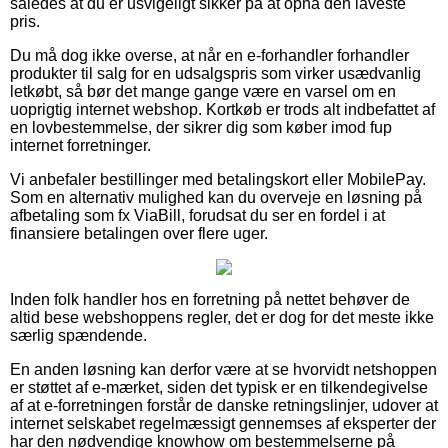
således at du er usvigeligt sikker på at opnå den laveste
pris.
Du må dog ikke overse, at når en e-forhandler forhandler
produkter til salg for en udsalgspris som virker usædvanlig
letkøbt, så bør det mange gange være en varsel om en
uoprigtig internet webshop. Kortkøb er trods alt indbefattet af
en lovbestemmelse, der sikrer dig som køber imod fup
internet forretninger.
Vi anbefaler bestillinger med betalingskort eller MobilePay.
Som en alternativ mulighed kan du overveje en løsning på
afbetaling som fx ViaBill, forudsat du ser en fordel i at
finansiere betalingen over flere uger.
Inden folk handler hos en forretning på nettet behøver de
altid bese webshoppens regler, det er dog for det meste ikke
særlig spændende.
En anden løsning kan derfor være at se hvorvidt netshoppen
er støttet af e-mærket, siden det typisk er en tilkendegivelse
af at e-forretningen forstår de danske retningslinjer, udover at
internet selskabet regelmæssigt gennemses af eksperter der
har den nødvendige knowhow om bestemmelserne på