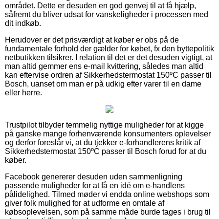
området. Dette er desuden en god genvej til at få hjælp,
såfremt du bliver udsat for vanskeligheder i processen med
dit indkøb.
Herudover er det prisværdigt at køber er obs på de
fundamentale forhold der gælder for købet, fx den byttepolitik
netbutikken tilsikrer. I relation til det er det desuden vigtigt, at
man altid gemmer ens e-mail kvittering, således man altid
kan eftervise ordren af Sikkerhedstermostat 150ºC passer til
Bosch, uanset om man er på udkig efter varer til en dame
eller herre.
Trustpilot tilbyder temmelig nyttige muligheder for at kigge
på ganske mange forhenværende konsumenters oplevelser
og derfor foreslår vi, at du tjekker e-forhandlerens kritik af
Sikkerhedstermostat 150ºC passer til Bosch forud for at du
køber.
Facebook genererer desuden uden sammenligning
passende muligheder for at få en idé om e-handlens
pålidelighed. Tilmed møder vi endda online webshops som
giver folk mulighed for at udforme en omtale af
købsoplevelsen, som på samme måde burde tages i brug til