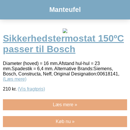
Manteufel
Sikkerhedstermostat 150ºC
passer til Bosch
Diameter (hoved) = 16 mm.Afstand hul-hul = 23
mm.Spadestik = 6,4 mm. Alternative Brands:Siemens,
Bosch, Constructa, Neff, Original Designation:00618141,
(Læs mere)
210
kr.
(Vis fragtpris)
Læs mere »
Køb nu »