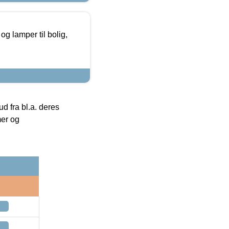
g lamper til bolig,
 fra bl.a. deres
mer og