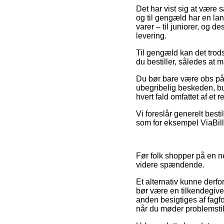
Det har vist sig at være 
og til gengæld har en lan
varer – til juniorer, og 
levering.
Til gengæld kan det trods
du bestiller, således at m
Du bør bare være obs på, 
ubegribelig beskeden, bu
hvert fald omfattet af et
Vi foreslår generelt best
som for eksempel ViaBill
Før folk shopper på en n
videre spændende.
Et alternativ kunne derfo
bør være en tilkendegivel
anden besigtiges af fagf
når du møder problemstil