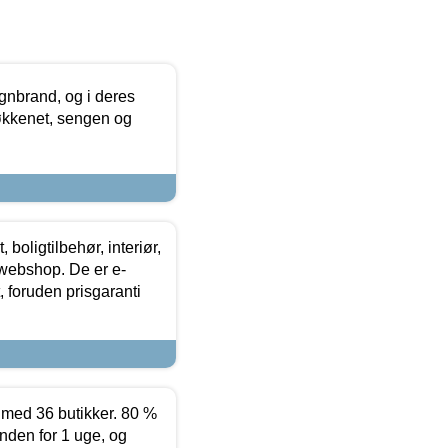
nbrand, og i deres
køkkenet, sengen og
boligtilbehør, interiør,
 webshop. De er e-
 foruden prisgaranti
ed 36 butikker. 80 %
nden for 1 uge, og