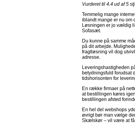
Vurderet til
4.4
ud af 5 st
Temmelig mange internet f
iblandt mange er nu om d
Løsningen er jo vældig l
Sofasæt.
Du kunne på samme måde på
på dit arbejde. Mulighed
fragtløsning vil dog utvi
adresse.
Leveringshastigheden 
betydningsfuld forudsat 
tidshorisonten for leverin
En række firmaer på nette
at bestillingen køres ige
bestillingen afsted forinde
En hel del webshops yder 
øvrigt bør man vælge den 
Skælskør – vil være at få 