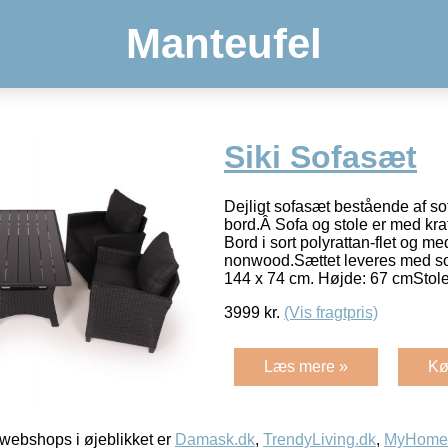
Manteufel
Siki Sofasæt
Dejligt sofasæt bestående af sof
bord.Â Sofa og stole er med kraft
Bord i sort polyrattan-flet og me
nonwood.Sættet leveres med so
144 x 74 cm. Højde: 67 cmSto
3999
kr.
(Vis fragtpris)
Læs mere »
Kø
webshops i øjeblikket er
Damask.dk
,
TrendyLiving.dk
,
MyHomeM