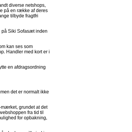
landt diverse netshops,
rne på en række af deres
ge tilbyde fragtfri
ud på Siki Sofasæt inden
 som kan ses som
p. Handler med kort er i
nytte en afdragsordning
 men det er normalt ikke
e-mærket, grundet at det
webshoppen fra tid til
mulighed for opbakning,