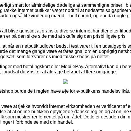
særligt smart for almindelige dødelige at sammenligne priser i b
g række internet butikker været nødt til at nedsætte salgsprise
desuden også til kvinder og mænd – helt i bund, og endda nogle gan
 alt blive gunstigt at granske diverse internet handler efter tilb
an er på den sikre side med at skaffe sig den prisbilligste pris.
at når en netbutik udlover bedst i test varer til en udsalgspris
rde det mange gange være et faresignal om en uoprigtig netsho
 regelsæt, som forsvarer os imod falske shops på nettet.
illinger med betalingskort eller MobilePay. Alternativt kan du be
, forudsat du ønsker at afdrage beløbet af flere omgange.
etshop burde de i reglen have øje for e-butikkens handelsvilkår,
r være at tjekke hvorvidt internet virksomheden er verificeret af 
se af at online butikken opfylder de danske regler, og at online 
olk som mestrer reglementet på området. Dette er desuden din 
linger i forbindelse med din handel.