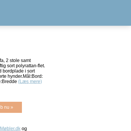
a, 2 stole samt
ig sort polyrattan-flet.
d bordplade i sort
rte hynder.Mål:Bord:
le:Bredde
(Læs mere)
b nu »
øbler.dk
og