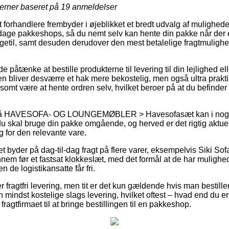
jerner baseret på
19
anmeldelser
orhandlere frembyder i øjeblikket et bredt udvalg af muligheder f
age pakkeshops, så du nemt selv kan hente din pakke når der e
igetil, samt desuden derudover den mest betalelige fragtmulighe
tænke at bestille produkterne til levering til din lejlighed elle
en bliver desværre et hak mere bekostelig, men også ultra prakt
vlsomt være at hente ordren selv, hvilket beroer på at du befinder
på HAVESOFA- OG LOUNGEMØBLER > Havesofasæt kan i nogle t
du skal bruge din pakke omgående, og herved er det rigtig aktue
g for den relevante vare.
t byder på dag-til-dag fragt på flere varer, eksempelvis Siki So
nnem før et fastsat klokkeslæt, med det formål at de har mulighed 
n de logistikansatte får fri.
fragtfri levering, men tit er det kun gældende hvis man bestiller f
mindst kostelige slags levering, hvilket oftest – hvad end du er 
fragtfirmaet til at bringe bestillingen til en pakkeshop.