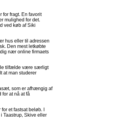
or fragt. En favorit
r mulighed for det.
d ved køb af Siki
r hus eller til adressen
isk. Den mest letkøbte
 dig nær online firmaets
ilfælde være særligt
lt at man studerer
fasæt, som er afhængig af
for at nå at få
or et fastsat beløb. I
i Taastrup, Skive eller