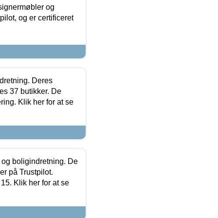
esignermøbler og
lot, og er certificeret
ndretning. Deres
s 37 butikker. De
ing. Klik her for at se
 og boligindretning. De
r på Trustpilot.
5. Klik her for at se