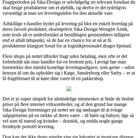
Fragtperioden på Sika-Design er selvfølgelig ret relevant forudsat du
skal bruge produkterne om et øjeblik, og derfor er det tydeligvis
væsentligt at man ser leveringstiden for den aktuelle vare.
Adskillige e-handler byder på levering på blot en enkelt hverdag på
deres favorit produkter, eksempelvis Sika-Design Wengler Antik,
som trods alt er underforstået at bestillingen gennemføres tidligere
end et aftalt tidspunkt, så de har en chance for at nå at få
produkterne klargjort forud for at logistikpersonalet drager hjemad.
Flere shops på nettet tilbyder fragt uden betaling, men ofte er det
forbeholdt når man handler for en bestemt pris. I øvrigt bør man
foretrække den mindst kostelige leveringsudgave, som gerne – uden
hensyn til om du opholder sig i Køge, Sønderborg eller Sæby – er at
få fragtfirmaet til at køre dine varer til en pakkeshop.
Det er jo super simpelt for almindelige mennesker at finde de bedste
priser på flere internet virksomheder, og af den grund har mange
Sika-Design forretninger på nettet set sig nødsaget til at tvinge
salgspriserne på en række af deres varer – til børn og babyer, lige så
vel som til mænd og kvinder – drastisk, og endda nogle gange
frembyde portofri levering.
Dog kan det ikke desto mindre vise sig lukrativt at inspicere diverse