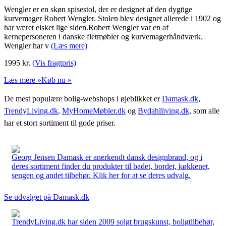
Wengler er en skøn spisestol, der er designet af den dygtige
kurvemager Robert Wengler. Stolen blev designet allerede i 1902 og
har været elsket lige siden.Robert Wengler var en af
kernepersoneren i danske fletmøbler og kurvemagerhåndværk.
Wengler har v
(Læs mere)
1995
kr.
(Vis fragtpris)
Læs mere »
Køb nu »
De mest populære bolig-webshops i øjeblikket er
Damask.dk
,
TrendyLiving.dk
,
MyHomeMøbler.dk
og
Bydahlliving.dk
, som alle
har et stort sortiment til gode priser.
Georg Jensen Damask er anerkendt dansk designbrand, og i
deres sortiment finder du produkter til badet, bordet, køkkenet,
sengen og andet tilbehør. Klik her for at se deres udvalg.
Se udvalget på Damask.dk
TrendyLiving.dk har siden 2009 solgt brugskunst, boligtilbehør,