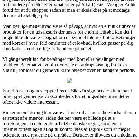
forhandlere på nettet efter rabatkoder på Sika-Design Wengler Antik
forud for at du shopper, sådan at man er skråsikker på at modtage
den mest betalelige pris.
Man bør lige meget hvad være så påvagt, at hvis en e-butik udbyder
produkter for en udsalgspris der anses for enormt letkøbt, kan det i
nogle tilfælde være et signal om en svindel internet butik. Betalinger
med kort er i hvert fald omsluttet af et lovbud, hvilket passer på dig
som køber imod uærlige forhandlere på nettet.
Vi går generelt ind for betalinger med kort eller betalinger med
mobilen. Alternativt kan du overveje en afdragsløsning fra f.eks.
ViaBill, forudsat du gerne vil klare beløbet over en længere periode.
Forud for at nogen shopper hos en Sika-Design netshop kan man i
princippet gennemse virksomhedens forretningsaftale, men det er
oftest ikke videre interessant.
En nemmere løsning kan være at finde ud af om online forhandleren
er støttet af e-mærket, siden det bør være et billede på at e-
forretningen accepterer de officielle danske regler, foruden at
internet forretningen af og til kontrolleres af fagfolk som er meget
bekendte med reglerne på området. Derudover tilbydes du anledning