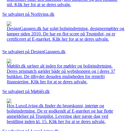
stil. Klik her for at se deres udvalg.
Se udvalget på Norliving.dk
DesignGaragen.dk har solgt boligindretning, designermøbler og
lamper siden 2010. De har en flot score på Trustpilot, og er
certificeret af E-mærket. Klik her for at se deres udvalg.
Se udvalget på DesignGaragen.dk
Møblér.dk sælger alt inden for møbler og boligindretning.
Deres prismatch gælder både på webshoppen og i deres 37
butikker. De tilbyder desuden muligheden for rentefri
finansiering. Klik her for at se deres udvalg.
Se udvalget på Møblér.dk
Hos LuxoLiving.dk finder du brugskunst, interiør og
boligindretning. De er godkendt af E-mærket og har flotte
anmeldelser på Trustpilot. Levering sker næste dag ved
bestilling inden kl. 15. Klik her for at se deres udvalg.