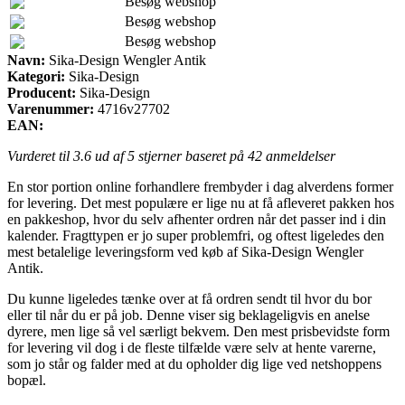
Besøg webshop
Besøg webshop
Besøg webshop
Navn:
Sika-Design Wengler Antik
Kategori:
Sika-Design
Producent:
Sika-Design
Varenummer:
4716v27702
EAN:
Vurderet til
3.6
ud af 5 stjerner baseret på
42
anmeldelser
En stor portion online forhandlere frembyder i dag alverdens former
for levering. Det mest populære er lige nu at få afleveret pakken hos
en pakkeshop, hvor du selv afhenter ordren når det passer ind i din
kalender. Fragttypen er jo super problemfri, og oftest ligeledes den
mest betalelige leveringsform ved køb af Sika-Design Wengler
Antik.
Du kunne ligeledes tænke over at få ordren sendt til hvor du bor
eller til når du er på job. Denne viser sig beklageligvis en anelse
dyrere, men lige så vel særligt bekvem. Den mest prisbevidste form
for levering vil dog i de fleste tilfælde være selv at hente varerne,
som jo står og falder med at du opholder dig lige ved netshoppens
bopæl.