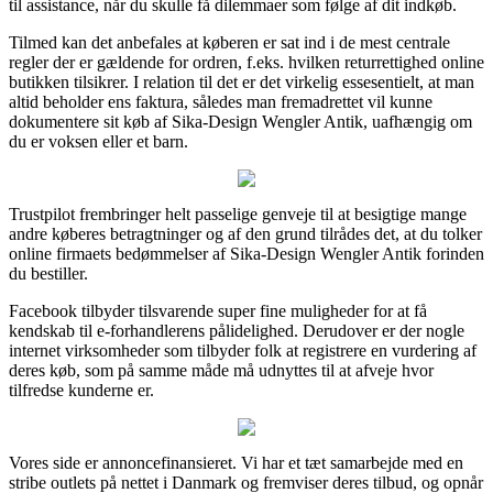
til assistance, når du skulle få dilemmaer som følge af dit indkøb.
Tilmed kan det anbefales at køberen er sat ind i de mest centrale
regler der er gældende for ordren, f.eks. hvilken returrettighed online
butikken tilsikrer. I relation til det er det virkelig essesentielt, at man
altid beholder ens faktura, således man fremadrettet vil kunne
dokumentere sit køb af Sika-Design Wengler Antik, uafhængig om
du er voksen eller et barn.
Trustpilot frembringer helt passelige genveje til at besigtige mange
andre køberes betragtninger og af den grund tilrådes det, at du tolker
online firmaets bedømmelser af Sika-Design Wengler Antik forinden
du bestiller.
Facebook tilbyder tilsvarende super fine muligheder for at få
kendskab til e-forhandlerens pålidelighed. Derudover er der nogle
internet virksomheder som tilbyder folk at registrere en vurdering af
deres køb, som på samme måde må udnyttes til at afveje hvor
tilfredse kunderne er.
Vores side er annoncefinansieret. Vi har et tæt samarbejde med en
stribe outlets på nettet i Danmark og fremviser deres tilbud, og opnår