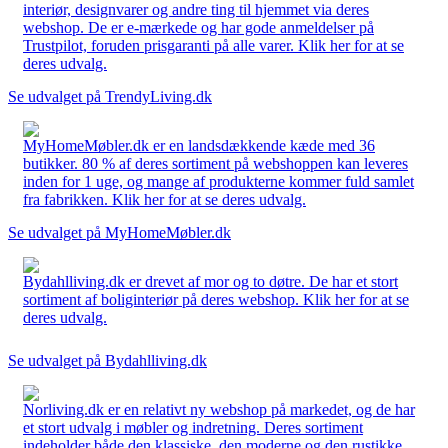
interiør, designvarer og andre ting til hjemmet via deres
webshop. De er e-mærkede og har gode anmeldelser på
Trustpilot, foruden prisgaranti på alle varer. Klik her for at se
deres udvalg.
Se udvalget på TrendyLiving.dk
MyHomeMøbler.dk er en landsdækkende kæde med 36
butikker. 80 % af deres sortiment på webshoppen kan leveres
inden for 1 uge, og mange af produkterne kommer fuld samlet
fra fabrikken. Klik her for at se deres udvalg.
Se udvalget på MyHomeMøbler.dk
Bydahlliving.dk er drevet af mor og to døtre. De har et stort
sortiment af boliginteriør på deres webshop. Klik her for at se
deres udvalg.
Se udvalget på Bydahlliving.dk
Norliving.dk er en relativt ny webshop på markedet, og de har
et stort udvalg i møbler og indretning. Deres sortiment
indeholder både den klassiske, den moderne og den rustikke