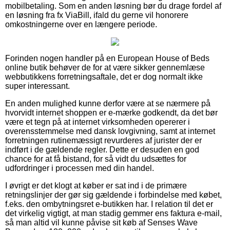
mobilbetaling. Som en anden løsning bør du drage fordel af
en løsning fra fx ViaBill, ifald du gerne vil honorere
omkostningerne over en længere periode.
Forinden nogen handler på en European House of Beds
online butik behøver de for at være sikker gennemlæse
webbutikkens forretningsaftale, det er dog normalt ikke
super interessant.
En anden mulighed kunne derfor være at se nærmere på
hvorvidt internet shoppen er e-mærke godkendt, da det bør
være et tegn på at internet virksomheden opererer i
overensstemmelse med dansk lovgivning, samt at internet
forretningen rutinemæssigt revurderes af jurister der er
indført i de gældende regler. Dette er desuden en god
chance for at få bistand, for så vidt du udsættes for
udfordringer i processen med din handel.
I øvrigt er det klogt at køber er sat ind i de primære
retningslinjer der gør sig gældende i forbindelse med købet,
f.eks. den ombytningsret e-butikken har. I relation til det er
det virkelig vigtigt, at man stadig gemmer ens faktura e-mail,
så man altid vil kunne påvise sit køb af Senses Wave