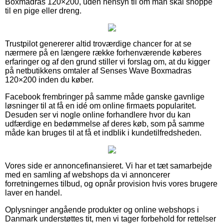
Boxmadras 120×200, uden hensyn til om man skal shoppe
til en pige eller dreng.
Trustpilot genererer altid troværdige chancer for at se
nærmere på en længere række forhenværende køberes
erfaringer og af den grund stiller vi forslag om, at du kigger
på netbutikkens omtaler af Senses Wave Boxmadras
120×200 inden du køber.
Facebook frembringer på samme måde ganske gavnlige
løsninger til at få en idé om online firmaets popularitet.
Desuden ser vi nogle online forhandlere hvor du kan
udfærdige en bedømmelse af deres køb, som på samme
måde kan bruges til at få et indblik i kundetilfredsheden.
Vores side er annoncefinansieret. Vi har et tæt samarbejde
med en samling af webshops da vi annoncerer
forretningernes tilbud, og opnår provision hvis vores brugere
laver en handel.
Oplysninger angående produkter og online webshops i
Danmark understøttes tit, men vi tager forbehold for rettelser