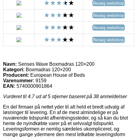
Besøg webshop
Besøg webshop
Besøg webshop
Besøg webshop
Navn:
Senses Wave Boxmadras 120×200
Kategori:
Boxmadras 120×200
Producent:
European House of Beds
Varenummer:
9159
EAN:
5740000901864
Vurderet til
4.7
ud af 5 stjerner baseret på
38
anmeldelser
En del firmaer på nettet yder til alt held et bredt udvalg af
løsninger til levering. En af de mest almindelige er på
nuværende tidspunkt afhentningssteder, og så kan du blot
hente de nyindkøbte varer på et selvvalgt tidspunkt.
Leveringsformen er nemlig særdeles ukompliceret, og
mange gange ydermere den mest letkøbte leveringsform