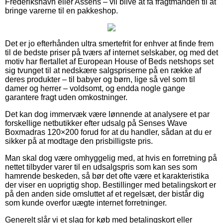
Frederikshavn eller Assens – vil blive at få fragtmanden til at
bringe varerne til en pakkeshop.
Det er jo efterhånden ultra smertefrit for enhver at finde frem
til de bedste priser på tværs af internet selskaber, og med det
motiv har flertallet af European House of Beds netshops set
sig tvunget til at nedskære salgspriserne på en række af
deres produkter – til babyer og børn, lige så vel som til
damer og herrer – voldsomt, og endda nogle gange
garantere fragt uden omkostninger.
Det kan dog immervæk være lønnende at analysere et par
forskellige netbutikker efter udsalg på Senses Wave
Boxmadras 120×200 forud for at du handler, sådan at du er
sikker på at modtage den prisbilligste pris.
Man skal dog være omhyggelig med, at hvis en forretning på
nettet tilbyder varer til en udsalgspris som kan ses som
hamrende beskeden, så bør det ofte være et karakteristika
der viser en uoprigtig shop. Bestillinger med betalingskort er
på den anden side omsluttet af et regelsæt, der bistår dig
som kunde overfor uægte internet forretninger.
Generelt slår vi et slag for køb med betalingskort eller