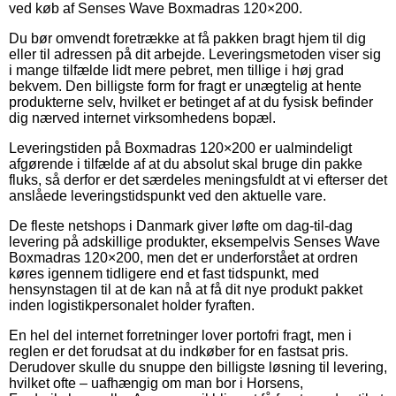
ved køb af Senses Wave Boxmadras 120×200.
Du bør omvendt foretrække at få pakken bragt hjem til dig
eller til adressen på dit arbejde. Leveringsmetoden viser sig
i mange tilfælde lidt mere pebret, men tillige i høj grad
bekvem. Den billigste form for fragt er unægtelig at hente
produkterne selv, hvilket er betinget af at du fysisk befinder
dig nærved internet virksomhedens bopæl.
Leveringstiden på Boxmadras 120×200 er ualmindeligt
afgørende i tilfælde af at du absolut skal bruge din pakke
fluks, så derfor er det særdeles meningsfuldt at vi efterser det
anslåede leveringstidspunkt ved den aktuelle vare.
De fleste netshops i Danmark giver løfte om dag-til-dag
levering på adskillige produkter, eksempelvis Senses Wave
Boxmadras 120×200, men det er underforstået at ordren
køres igennem tidligere end et fast tidspunkt, med
hensynstagen til at de kan nå at få dit nye produkt pakket
inden logistikpersonalet holder fyraften.
En hel del internet forretninger lover portofri fragt, men i
reglen er det forudsat at du indkøber for en fastsat pris.
Derudover skulle du snuppe den billigste løsning til levering,
hvilket ofte – uafhængig om man bor i Horsens,