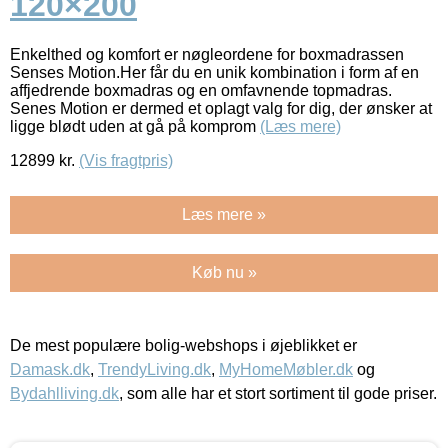
120×200
Enkelthed og komfort er nøgleordene for boxmadrassen
Senses Motion.Her får du en unik kombination i form af en
affjedrende boxmadras og en omfavnende topmadras.
Senes Motion er dermed et oplagt valg for dig, der ønsker at
ligge blødt uden at gå på komprom
(Læs mere)
12899
kr.
(Vis fragtpris)
Læs mere »
Køb nu »
De mest populære bolig-webshops i øjeblikket er
Damask.dk
,
TrendyLiving.dk
,
MyHomeMøbler.dk
og
Bydahlliving.dk
, som alle har et stort sortiment til gode priser.