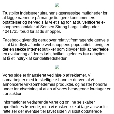
Trustpilot indebærer ultra hensigtsmæssige muligheder for
at kigge nærmere på mange tidligere konsumenters
opfattelser og herved slår vi et slag for, at du verificerer e-
shoppens omtaler af Senseo Strong Large kaffepuder
4041735 forud for at du shopper.
Facebook giver dig derudover relativt fremragende genveje
til at få indtryk af online webshoppens popularitet. I øvrigt er
der en række internet butikker som tilbyder folk at nedfælde
en evaluering af deres køb, hvilket ligeledes bør udnyttes til
at få et indtryk af kundetilfredsheden.
Vores side er finansieret ved hjælp af reklamer. Vi
samarbejder med forskellige e-handler derved at vi
annoncerer virksomhedernes produkter, og høster honorar
under forudsætning af at en af vores besøgende foretager en
transaktion.
Informationer vedrørende varer og online selskaber
opretholdes løbende, men vi ønsker ikke at tage ansvar for
rettelser der eventuelt er lavet siden vi sidst opdaterede