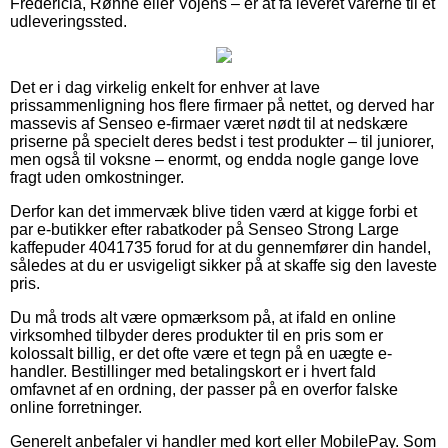
Fredericia, Rønne eller Vojens – er at få leveret varerne til et
udleveringssted.
Det er i dag virkelig enkelt for enhver at lave
prissammenligning hos flere firmaer på nettet, og derved har
massevis af Senseo e-firmaer været nødt til at nedskære
priserne på specielt deres bedst i test produkter – til juniorer,
men også til voksne – enormt, og endda nogle gange love
fragt uden omkostninger.
Derfor kan det immervæk blive tiden værd at kigge forbi et
par e-butikker efter rabatkoder på Senseo Strong Large
kaffepuder 4041735 forud for at du gennemfører din handel,
således at du er usvigeligt sikker på at skaffe sig den laveste
pris.
Du må trods alt være opmærksom på, at ifald en online
virksomhed tilbyder deres produkter til en pris som er
kolossalt billig, er det ofte være et tegn på en uægte e-
handler. Bestillinger med betalingskort er i hvert fald
omfavnet af en ordning, der passer på en overfor falske
online forretninger.
Generelt anbefaler vi handler med kort eller MobilePay. Som