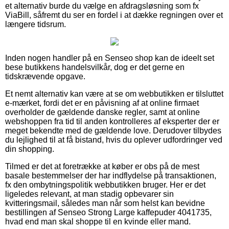
et alternativ burde du vælge en afdragsløsning som fx
ViaBill, såfremt du ser en fordel i at dække regningen over et
længere tidsrum.
Inden nogen handler på en Senseo shop kan de ideelt set
bese butikkens handelsvilkår, dog er det gerne en
tidskrævende opgave.
Et nemt alternativ kan være at se om webbutikken er tilsluttet
e-mærket, fordi det er en påvisning af at online firmaet
overholder de gældende danske regler, samt at online
webshoppen fra tid til anden kontrolleres af eksperter der er
meget bekendte med de gældende love. Derudover tilbydes
du lejlighed til at få bistand, hvis du oplever udfordringer ved
din shopping.
Tilmed er det at foretrække at køber er obs på de mest
basale bestemmelser der har indflydelse på transaktionen,
fx den ombytningspolitik webbutikken bruger. Her er det
ligeledes relevant, at man stadig opbevarer sin
kvitteringsmail, således man når som helst kan bevidne
bestillingen af Senseo Strong Large kaffepuder 4041735,
hvad end man skal shoppe til en kvinde eller mand.