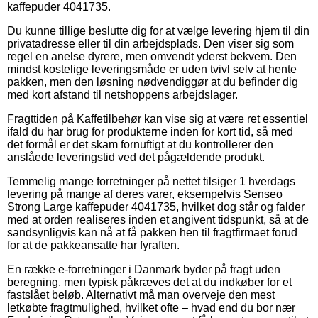
kaffepuder 4041735.
Du kunne tillige beslutte dig for at vælge levering hjem til din
privatadresse eller til din arbejdsplads. Den viser sig som
regel en anelse dyrere, men omvendt yderst bekvem. Den
mindst kostelige leveringsmåde er uden tvivl selv at hente
pakken, men den løsning nødvendiggør at du befinder dig
med kort afstand til netshoppens arbejdslager.
Fragttiden på Kaffetilbehør kan vise sig at være ret essentiel
ifald du har brug for produkterne inden for kort tid, så med
det formål er det skam fornuftigt at du kontrollerer den
anslåede leveringstid ved det pågældende produkt.
Temmelig mange forretninger på nettet tilsiger 1 hverdags
levering på mange af deres varer, eksempelvis Senseo
Strong Large kaffepuder 4041735, hvilket dog står og falder
med at orden realiseres inden et angivent tidspunkt, så at de
sandsynligvis kan nå at få pakken hen til fragtfirmaet forud
for at de pakkeansatte har fyraften.
En række e-forretninger i Danmark byder på fragt uden
beregning, men typisk påkræves det at du indkøber for et
fastslået beløb. Alternativt må man overveje den mest
letkøbte fragtmulighed, hvilket ofte – hvad end du bor nær