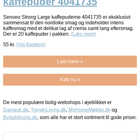
kaffepuder 4041735
Senseo Strong Large kaffepuderne 4041735 er eksklusivt
sammensat til den nordiske smag og indeholder intens
kaffesmag med et delikat lag af crema samt lang eftersmag.
Der er 20 kaffepuder i pakken.
(Læs mere)
55
kr.
(Vis fragtpris)
Læs mere »
Køb nu »
De mest populære bolig-webshops i øjeblikket er
Damask.dk
,
TrendyLiving.dk
,
MyHomeMøbler.dk
og
Bydahlliving.dk
, som alle har et stort sortiment til gode priser.