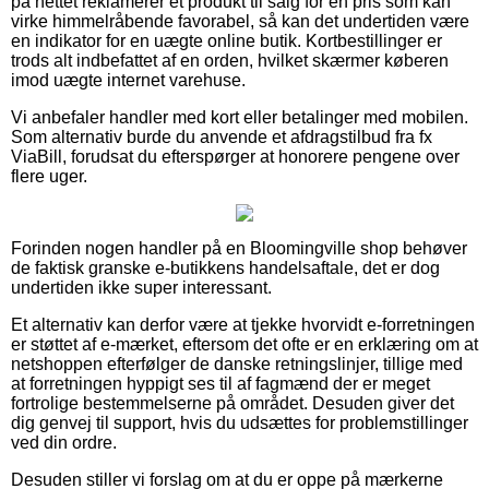
på nettet reklamerer et produkt til salg for en pris som kan
virke himmelråbende favorabel, så kan det undertiden være
en indikator for en uægte online butik. Kortbestillinger er
trods alt indbefattet af en orden, hvilket skærmer køberen
imod uægte internet varehuse.
Vi anbefaler handler med kort eller betalinger med mobilen.
Som alternativ burde du anvende et afdragstilbud fra fx
ViaBill, forudsat du efterspørger at honorere pengene over
flere uger.
Forinden nogen handler på en Bloomingville shop behøver
de faktisk granske e-butikkens handelsaftale, det er dog
undertiden ikke super interessant.
Et alternativ kan derfor være at tjekke hvorvidt e-forretningen
er støttet af e-mærket, eftersom det ofte er en erklæring om at
netshoppen efterfølger de danske retningslinjer, tillige med
at forretningen hyppigt ses til af fagmænd der er meget
fortrolige bestemmelserne på området. Desuden giver det
dig genvej til support, hvis du udsættes for problemstillinger
ved din ordre.
Desuden stiller vi forslag om at du er oppe på mærkerne