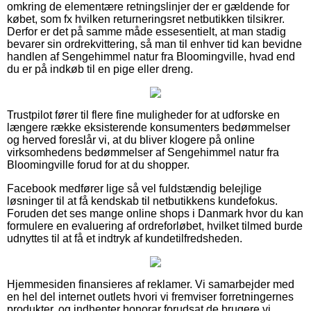
omkring de elementære retningslinjer der er gældende for
købet, som fx hvilken returneringsret netbutikken tilsikrer.
Derfor er det på samme måde essesentielt, at man stadig
bevarer sin ordrekvittering, så man til enhver tid kan bevidne
handlen af Sengehimmel natur fra Bloomingville, hvad end
du er på indkøb til en pige eller dreng.
Trustpilot fører til flere fine muligheder for at udforske en
længere række eksisterende konsumenters bedømmelser
og herved foreslår vi, at du bliver klogere på online
virksomhedens bedømmelser af Sengehimmel natur fra
Bloomingville forud for at du shopper.
Facebook medfører lige så vel fuldstændig belejlige
løsninger til at få kendskab til netbutikkens kundefokus.
Foruden det ses mange online shops i Danmark hvor du kan
formulere en evaluering af ordreforløbet, hvilket tilmed burde
udnyttes til at få et indtryk af kundetilfredsheden.
Hjemmesiden finansieres af reklamer. Vi samarbejder med
en hel del internet outlets hvori vi fremviser forretningernes
produkter, og indhenter honorar forudsat de brugere vi