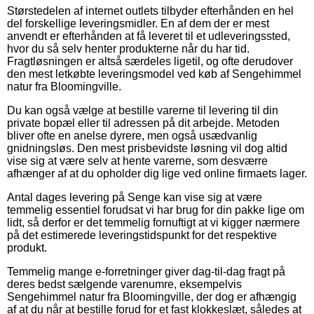
Størstedelen af internet outlets tilbyder efterhånden en hel
del forskellige leveringsmidler. En af dem der er mest
anvendt er efterhånden at få leveret til et udleveringssted,
hvor du så selv henter produkterne når du har tid.
Fragtløsningen er altså særdeles ligetil, og ofte derudover
den mest letkøbte leveringsmodel ved køb af Sengehimmel
natur fra Bloomingville.
Du kan også vælge at bestille varerne til levering til din
private bopæl eller til adressen på dit arbejde. Metoden
bliver ofte en anelse dyrere, men også usædvanlig
gnidningsløs. Den mest prisbevidste løsning vil dog altid
vise sig at være selv at hente varerne, som desværre
afhænger af at du opholder dig lige ved online firmaets lager.
Antal dages levering på Senge kan vise sig at være
temmelig essentiel forudsat vi har brug for din pakke lige om
lidt, så derfor er det temmelig fornuftigt at vi kigger nærmere
på det estimerede leveringstidspunkt for det respektive
produkt.
Temmelig mange e-forretninger giver dag-til-dag fragt på
deres bedst sælgende varenumre, eksempelvis
Sengehimmel natur fra Bloomingville, der dog er afhængig
af at du når at bestille forud for et fast klokkeslæt, således at