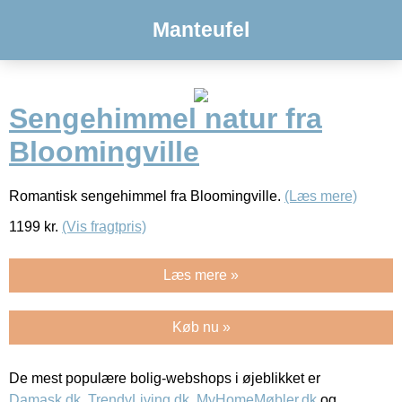
Manteufel
Sengehimmel natur fra
Bloomingville
Romantisk sengehimmel fra Bloomingville.
(Læs mere)
1199
kr.
(Vis fragtpris)
Læs mere »
Køb nu »
De mest populære bolig-webshops i øjeblikket er
Damask.dk
,
TrendyLiving.dk
,
MyHomeMøbler.dk
og