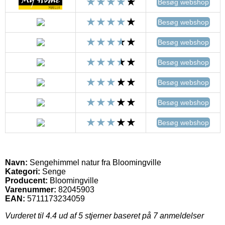
Besøg webshop
Besøg webshop
Besøg webshop
Besøg webshop
Besøg webshop
Besøg webshop
Besøg webshop
Navn:
Sengehimmel natur fra Bloomingville
Kategori:
Senge
Producent:
Bloomingville
Varenummer:
82045903
EAN:
5711173234059
Vurderet til
4.4
ud af 5 stjerner baseret på
7
anmeldelser