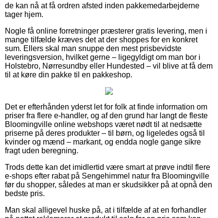
de kan nå at få ordren afsted inden pakkemedarbejderne
tager hjem.
Nogle få online forretninger præsterer gratis levering, men i
mange tilfælde kræves det at der shoppes for en konkret
sum. Ellers skal man snuppe den mest prisbevidste
leveringsversion, hvilket gerne – ligegyldigt om man bor i
Holstebro, Nørresundby eller Hundested – vil blive at få dem
til at køre din pakke til en pakkeshop.
Det er efterhånden yderst let for folk at finde information om
priser fra flere e-handler, og af den grund har langt de fleste
Bloomingville online webshops været nødt til at nedsætte
priserne på deres produkter – til børn, og ligeledes også til
kvinder og mænd – markant, og endda nogle gange sikre
fragt uden beregning.
Trods dette kan det imidlertid være smart at prøve indtil flere
e-shops efter rabat på Sengehimmel natur fra Bloomingville
før du shopper, således at man er skudsikker på at opnå den
bedste pris.
Man skal alligevel huske på, at i tilfælde af at en forhandler